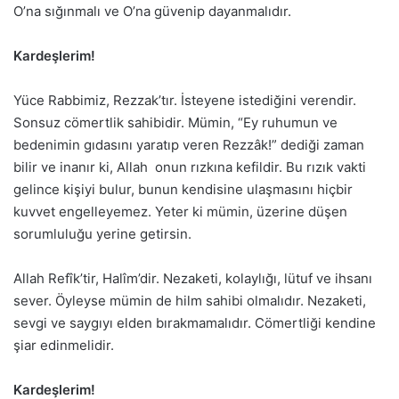
O’na sığınmalı ve O’na güvenip dayanmalıdır.
Kardeşlerim!
Yüce Rabbimiz, Rezzak’tır. İsteyene istediğini verendir.
Sonsuz cömertlik sahibidir. Mümin, “Ey ruhumun ve
bedenimin gıdasını yaratıp veren Rezzâk!” dediği zaman
bilir ve inanır ki, Allah onun rızkına kefildir. Bu rızık vakti
gelince kişiyi bulur, bunun kendisine ulaşmasını hiçbir
kuvvet engelleyemez. Yeter ki mümin, üzerine düşen
sorumluluğu yerine getirsin.
Allah Refîk’tir, Halîm’dir. Nezaketi, kolaylığı, lütuf ve ihsanı
sever. Öyleyse mümin de hilm sahibi olmalıdır. Nezaketi,
sevgi ve saygıyı elden bırakmamalıdır. Cömertliği kendine
şiar edinmelidir.
Kardeşlerim!