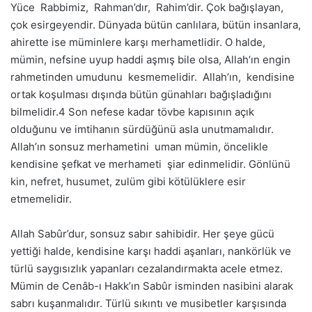
Yüce Rabbimiz, Rahman’dır, Rahim’dir. Çok bağışlayan,
çok esirgeyendir. Dünyada bütün canlılara, bütün insanlara,
ahirette ise müminlere karşı merhametlidir. O halde,
mümin, nefsine uyup haddi aşmış bile olsa, Allah’ın engin
rahmetinden umudunu kesmemelidir. Allah’ın, kendisine
ortak koşulması dışında bütün günahları bağışladığını
bilmelidir.4 Son nefese kadar tövbe kapısının açık
olduğunu ve imtihanın sürdüğünü asla unutmamalıdır.
Allah’ın sonsuz merhametini uman mümin, öncelikle
kendisine şefkat ve merhameti şiar edinmelidir. Gönlünü
kin, nefret, husumet, zulüm gibi kötülüklere esir
etmemelidir.
Allah Sabûr’dur, sonsuz sabır sahibidir. Her şeye gücü
yettiği halde, kendisine karşı haddi aşanları, nankörlük ve
türlü saygısızlık yapanları cezalandırmakta acele etmez.
Mümin de Cenâb-ı Hakk’ın Sabûr isminden nasibini alarak
sabrı kuşanmalıdır. Türlü sıkıntı ve musibetler karşısında