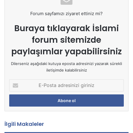
Forum sayfamızı ziyaret ettiniz mi?
Buraya tıklayarak
İslami
forum sitemizde
paylaşımlar yapabilirsiniz
Dilerseniz aşağıdaki kutuya eposta adresinizi yazarak sürekli
iletişimde kalabilirsiniz
E
-
P
o
s
t
a
İlgili Makaleler
a
d