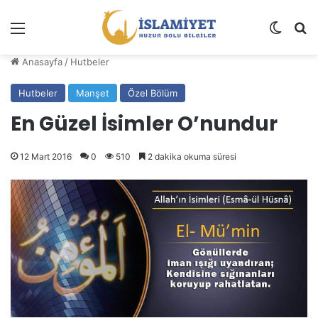
Menü
Dış gö
A
Anasayfa
/
Hutbeler
Hutbeler
Manşet
Özel Bölüm
En Güzel İsimler O’nundur
12 Mart 2016
0
510
2 dakika okuma süresi