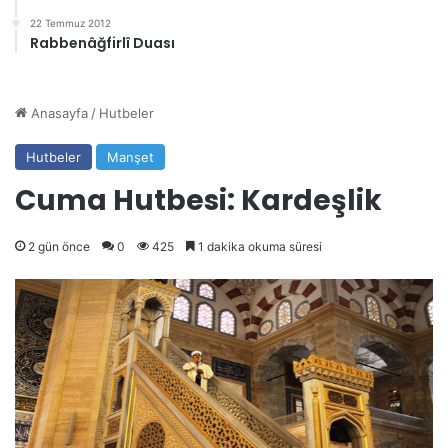
22 Temmuz 2012
Rabbenâğfirlî Duası