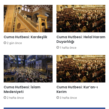
r
e
s
i
n
i
z
Cuma Hutbesi: Kardeşlik
Cuma Hutbesi: Helal Haram
i
Duyarlılığı
2 gün önce
g
1 hafta önce
i
r
i
n
i
z
Cuma Hutbesi: İslam
Cuma Hutbesi: Kur’an-ı
Medeniyeti
Kerim
2 hafta önce
3 hafta önce