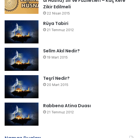
ül Hüsna) Sır ve Faziletleri – Kaç Kere
Zikir Edilmeli
22 Nisan 2015
Rüya Tabiri
21 Temmuz 2012
Selîm Akıl Nedir?
19 Mart 2015
Teşrî Nedir?
20 Mart 2015
Rabbena Atina Duası
21 Temmuz 2012