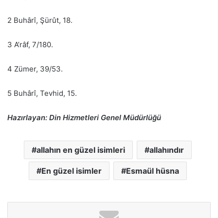
2 Buhârî, Şürût, 18.
3 A’râf, 7/180.
4 Zümer, 39/53.
5 Buhârî, Tevhid, 15.
Hazırlayan: Din Hizmetleri Genel Müdürlüğü
allahın en güzel isimleri
allahındır
En güzel isimler
Esmaül hüsna