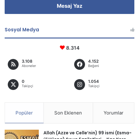
Mesaj Yaz
Sosyal Medya
8.314
3.108
4.152
Aboneler
Beğeni
0
1.054
Takipçi
Takipçi
Popüler
Son Eklenen
Yorumlar
Allah (Azze ve Celle’nin) 99 ismi (Esma-