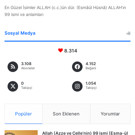
En Güzel İsimler ALLAH (c.c.)ün dür. (Esmâül Hüsnâ) ALLAH'ın
99 ismi ve anlamları
Sosyal Medya
8.314
3.108
4.152
Aboneler
Beğeni
0
1.054
Takipçi
Takipçi
Popüler
Son Eklenen
Yorumlar
Allah (Azze ve Celle’nin) 99 ismi (Esma-ül