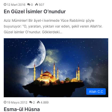
12 Mart 2016
0
507
En Güzel İsimler O’nundur
Aziz Müminler! Bir âyet-i kerimede Yüce Rabbimiz şöyle
buyuruyor: “O, yaratan, yoktan var eden, şekil veren Allah’tır.
Güzel isimler O’nundur. Göklerdeki…
Allah C.C
19 Mayıs 2012
2
4.889
Esma-ül Hüsna