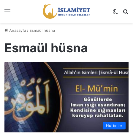
Menü
Dış gö
A
Anasayfa
/
Esmaül hüsna
Esmaül hüsna
Hutbeler