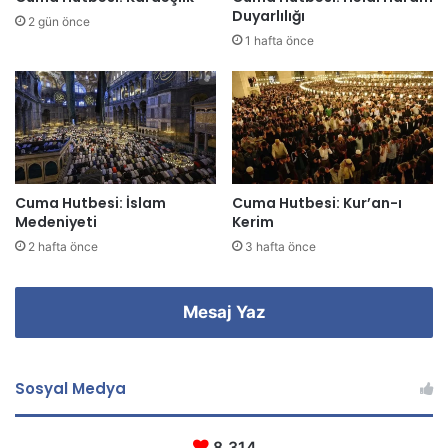
i
Duyarlılığı
2 gün önce
g
1 hafta önce
i
r
i
n
i
z
Cuma Hutbesi: İslam
Cuma Hutbesi: Kur’an-ı
Medeniyeti
Kerim
2 hafta önce
3 hafta önce
Mesaj Yaz
Sosyal Medya
8.314