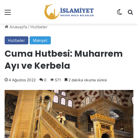
Menü
Dış gö
A
Anasayfa
/
Hutbeler
Hutbeler
Manşet
Cuma Hutbesi: Muharrem
Ayı ve Kerbela
4 Ağustos 2022
0
571
2 dakika okuma süresi