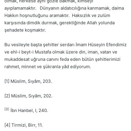
olmak, herkese aynı gözle bakmak, kimseyi
ayıplamamaktır. Dünyanın aldatıcılığına kanmamak, daima
Hakkın hoşnutluğunu aramaktır. Haksızlık ve zulüm
karşısında dimdik durmak, gerektiğinde Allah yolunda
şehadete koşmaktır.
Bu vesileyle başta şehitler serdarı İmam Hüseyin Efendimiz
ve ehl-i beyt-i Mustafa olmak üzere din, iman, vatan ve
mukaddesat uğruna canını feda eden bütün şehitlerimizi
rahmet, minnet ve şükranla yâd ediyorum.
[1] Müslim, Sıyâm, 203.
[2] Müslim, Sıyâm, 202.
[3]
İbn Hanbel, I, 240.
[4] Tirmizi, Birr, 11.