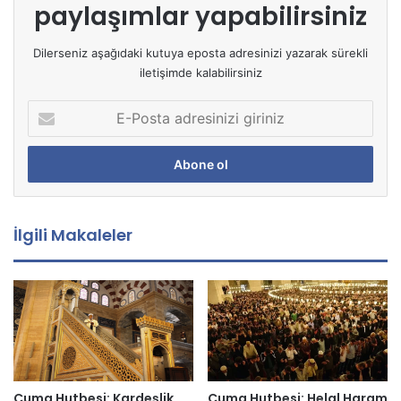
paylaşımlar yapabilirsiniz
Dilerseniz aşağıdaki kutuya eposta adresinizi yazarak sürekli
iletişimde kalabilirsiniz
E
-
P
o
s
t
a
İlgili Makaleler
a
d
r
e
s
i
n
i
z
Cuma Hutbesi: Kardeşlik
Cuma Hutbesi: Helal Haram