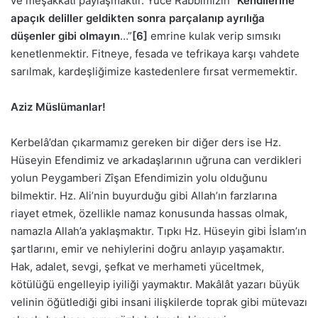
ve meşakkati paylaşmaktır. Yüce Rabbimizin “
Kendilerine
apaçık deliller geldikten sonra parçalanıp ayrılığa
düşenler gibi olmayın
…”
[6]
emrine kulak verip sımsıkı
kenetlenmektir. Fitneye, fesada ve tefrikaya karşı vahdete
sarılmak, kardeşliğimize kastedenlere fırsat vermemektir.
Aziz Müslümanlar!
Kerbelâ’dan çıkarmamız gereken bir diğer ders ise Hz.
Hüseyin Efendimiz ve arkadaşlarının uğruna can verdikleri
yolun Peygamberi Zîşan Efendimizin yolu olduğunu
bilmektir. Hz. Ali’nin buyurduğu gibi Allah’ın farzlarına
riayet etmek, özellikle namaz konusunda hassas olmak,
namazla Allah’a yaklaşmaktır. Tıpkı Hz. Hüseyin gibi İslam’ın
şartlarını, emir ve nehiylerini doğru anlayıp yaşamaktır.
Hak, adalet, sevgi, şefkat ve merhameti yüceltmek,
kötülüğü engelleyip iyiliği yaymaktır. Makâlât yazarı büyük
velinin öğütlediği gibi insani ilişkilerde toprak gibi mütevazı