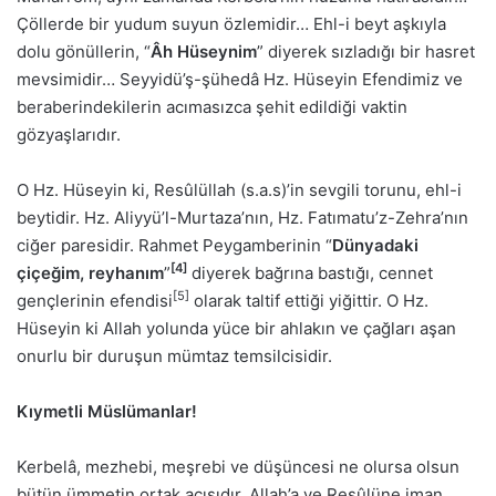
Çöllerde bir yudum suyun özlemidir… Ehl-i beyt aşkıyla
dolu gönüllerin, “
Âh Hüseynim
” diyerek sızladığı bir hasret
mevsimidir… Seyyidü’ş-şühedâ Hz. Hüseyin Efendimiz ve
beraberindekilerin acımasızca şehit edildiği vaktin
gözyaşlarıdır.
O Hz. Hüseyin ki, Resûlüllah (s.a.s)’in sevgili torunu, ehl-i
beytidir. Hz. Aliyyü’l-Murtaza’nın, Hz. Fatımatu’z-Zehra’nın
ciğer paresidir. Rahmet Peygamberinin “
Dünyadaki
[4]
çiçeğim, reyhanım
”
diyerek bağrına bastığı, cennet
[5]
gençlerinin efendisi
olarak taltif ettiği yiğittir. O Hz.
Hüseyin ki Allah yolunda yüce bir ahlakın ve çağları aşan
onurlu bir duruşun mümtaz temsilcisidir.
Kıymetli Müslümanlar!
Kerbelâ, mezhebi, meşrebi ve düşüncesi ne olursa olsun
bütün ümmetin ortak acısıdır. Allah’a ve Resûlüne iman