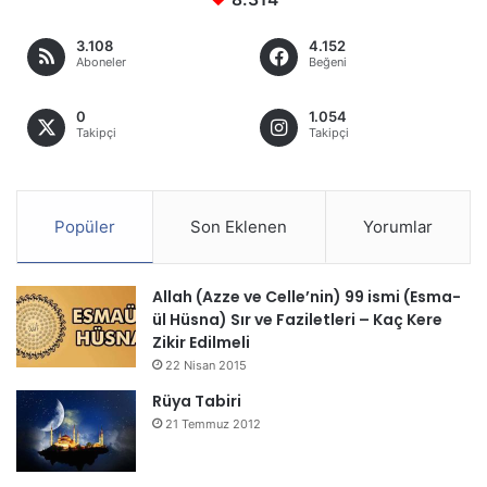
3.108
4.152
Aboneler
Beğeni
0
1.054
Takipçi
Takipçi
Popüler
Son Eklenen
Yorumlar
Allah (Azze ve Celle’nin) 99 ismi (Esma-
ül Hüsna) Sır ve Faziletleri – Kaç Kere
Zikir Edilmeli
22 Nisan 2015
Rüya Tabiri
21 Temmuz 2012