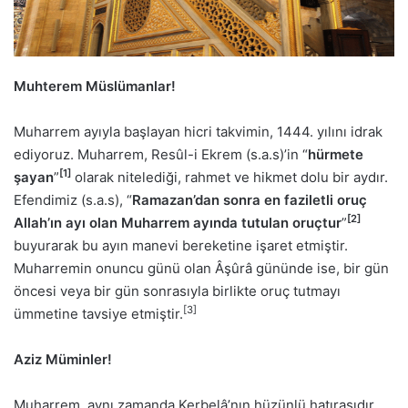
Muhterem Müslümanlar!
Muharrem ayıyla başlayan hicri takvimin, 1444. yılını idrak
ediyoruz. Muharrem, Resûl-i Ekrem (s.a.s)’in “
hürmete
[1]
şayan
”
olarak nitelediği, rahmet ve hikmet dolu bir aydır.
Efendimiz (s.a.s), “
Ramazan’dan sonra en faziletli oruç
[2]
Allah’ın ayı olan Muharrem ayında tutulan oruçtur
”
buyurarak bu ayın manevi bereketine işaret etmiştir.
Muharremin onuncu günü olan Âşûrâ gününde ise, bir gün
öncesi veya bir gün sonrasıyla birlikte oruç tutmayı
[3]
ümmetine tavsiye etmiştir.
Aziz Müminler!
Muharrem, aynı zamanda Kerbelâ’nın hüzünlü hatırasıdır…