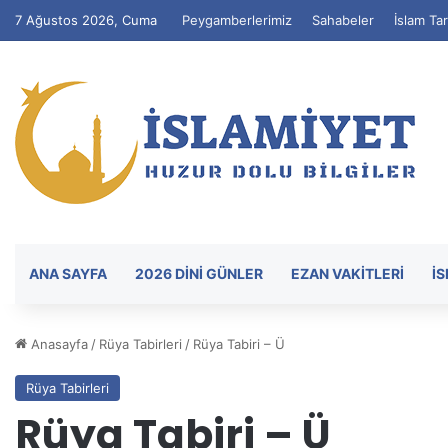
7 Ağustos 2026, Cuma
Peygamberlerimiz
Sahabeler
İslam Tar
ANA SAYFA
2026 DİNİ GÜNLER
EZAN VAKITLERI
İ
Anasayfa
/
Rüya Tabirleri
/
Rüya Tabiri – Ü
Rüya Tabirleri
Rüya Tabiri – Ü