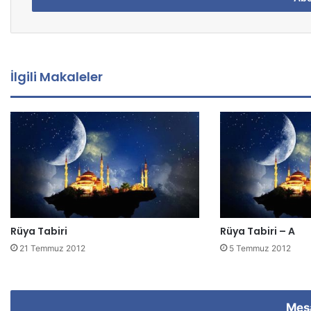
s
t
a
a
d
İlgili Makaleler
r
e
s
i
n
i
z
i
g
i
Rüya Tabiri
Rüya Tabiri – A
r
i
21 Temmuz 2012
5 Temmuz 2012
n
i
z
Mes