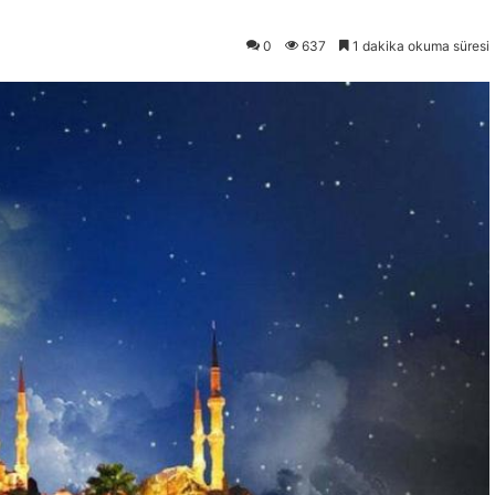
0
637
1 dakika okuma süresi