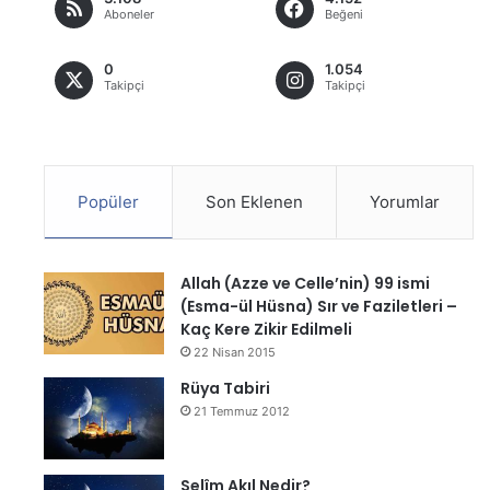
Aboneler
Beğeni
0
1.054
Takipçi
Takipçi
Popüler
Son Eklenen
Yorumlar
Allah (Azze ve Celle’nin) 99 ismi
(Esma-ül Hüsna) Sır ve Faziletleri –
Kaç Kere Zikir Edilmeli
22 Nisan 2015
Rüya Tabiri
21 Temmuz 2012
Selîm Akıl Nedir?