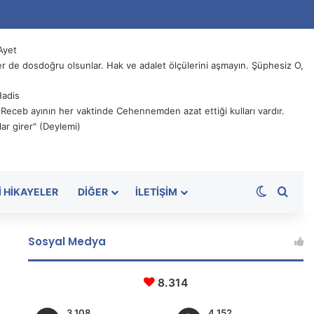
Ayet
 de dosdoğru olsunlar. Hak ve adalet ölçülerini aşmayın. Şüphesiz O,
Hadis
, Receb ayının her vaktinde Cehennemden azat ettiği kulları vardır.
ar girer" (Deylemi)
Dış görü
Aram
I HIKAYELER
DIĞER
İLETIŞIM
Sosyal Medya
8.314
3.108
4.152