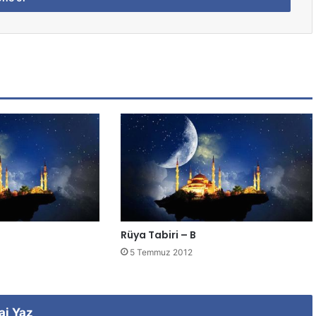
Rüya Tabiri – B
5 Temmuz 2012
aj Yaz