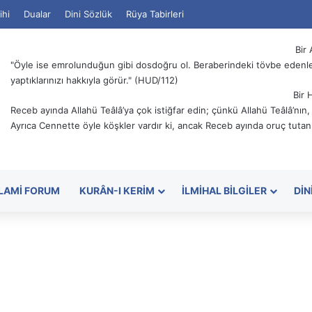
ihi
Dualar
Dini Sözlük
Rüya Tabirleri
Bir 
"Öyle ise emrolunduğun gibi dosdoğru ol. Beraberindeki tövbe edenler
yaptıklarınızı hakkıyla görür." (HUD/112)
Bir 
Receb ayında Allahü Teâlâ’ya çok istiğfar edin; çünkü Allahü Teâlâ’nın
Ayrıca Cennette öyle köşkler vardır ki, ancak Receb ayında oruç tutanl
SLAMI FORUM
KURÂN-I KERIM
İLMIHAL BILGILER
DIN