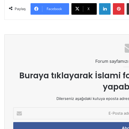
LinkedIn
Pinterest
Facebook
X
Paylaş
Forum sayfamızı 
Buraya tıklayarak
İslami f
yapabi
Dilerseniz aşağıdaki kutuya eposta adresin
E
-
P
o