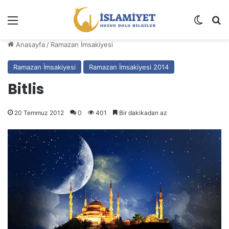
Menü
Dış gö
A
Anasayfa
/
Ramazan İmsakiyesi
Ramazan İmsakiyesi
Ramazan İmsakiyesi 2014
Bitlis
20 Temmuz 2012
0
401
Bir dakikadan az