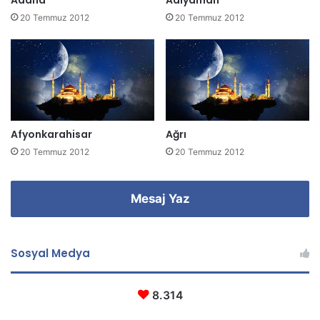
Adana
Adıyaman
i
20 Temmuz 2012
20 Temmuz 2012
g
i
r
i
n
i
z
Afyonkarahisar
Ağrı
20 Temmuz 2012
20 Temmuz 2012
Mesaj Yaz
Sosyal Medya
8.314