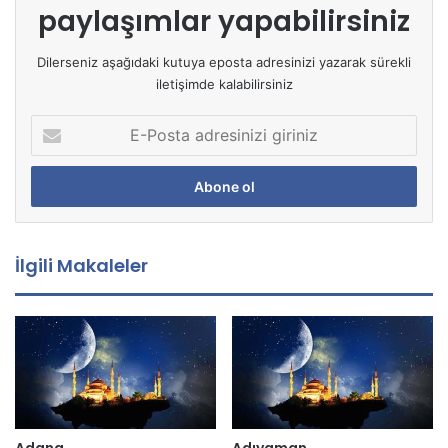
paylaşımlar yapabilirsiniz
Dilerseniz aşağıdaki kutuya eposta adresinizi yazarak sürekli
iletişimde kalabilirsiniz
E
-
P
o
s
t
a
İlgili Makaleler
a
d
r
e
s
i
n
i
z