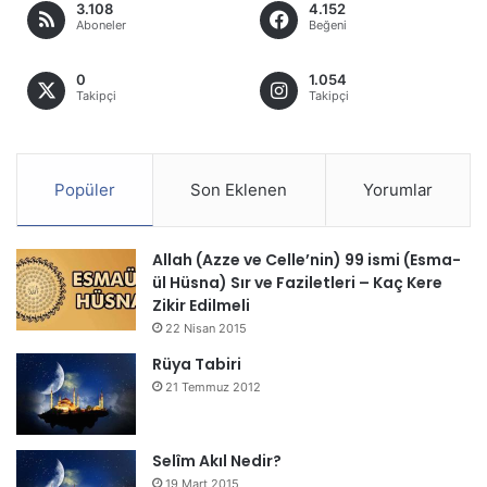
3.108
4.152
Aboneler
Beğeni
0
1.054
Takipçi
Takipçi
Popüler
Son Eklenen
Yorumlar
Allah (Azze ve Celle’nin) 99 ismi (Esma-
ül Hüsna) Sır ve Faziletleri – Kaç Kere
Zikir Edilmeli
22 Nisan 2015
Rüya Tabiri
21 Temmuz 2012
Selîm Akıl Nedir?
19 Mart 2015