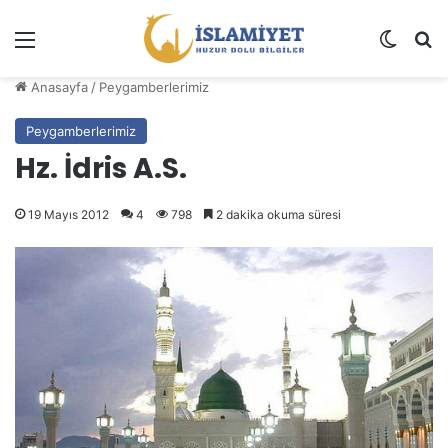
Menü
Dış gö
A
Anasayfa
/
Peygamberlerimiz
Peygamberlerimiz
Hz. İdris A.S.
19 Mayıs 2012
4
798
2 dakika okuma süresi