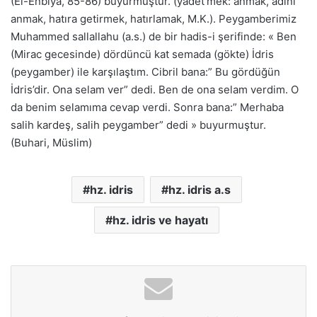
(El-Enbiya, 85-86) buyurmuştur. (yadet’mek: anmak, adını
anmak, hatıra getirmek, hatırlamak, M.K.). Peygamberimiz
Muhammed sallallahu (a.s.) de bir hadis-i şerifinde: « Ben
(Mirac gecesinde) dördüncü kat semada (gökte) İdris
(peygamber) ile karşılaştım. Cibril bana:” Bu gördüğün
İdris’dir. Ona selam ver” dedi. Ben de ona selam verdim. O
da benim selamıma cevap verdi. Sonra bana:” Merhaba
salih kardeş, salih peygamber” dedi » buyurmuştur.
(Buhari, Müslim)
hz. idris
hz. idris a.s
hz. idris ve hayatı