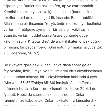
öğretmiştir. Bunlardan bazıları fen, tıp ve astronomidir.
Kendisi kalem ile yazan ve iğne ile diken (bunun icin ona
terzilerin piri de denilmiştir) ilk insandır. Bunlar tabiiki
Allah’ın ona bir ihsanıdır. Yeryüzünün meskun (yerleşilmiş)
yerlerini 4 bölgeye ayırıp her birisine bir vekil tayin
etmiştir. ve bir müddet sonra Aşure gününde göge
kaldırılmıştır « Kitapta İdris’i de an. Hakikaten o, pek doğru
bir insan, bir peygamberdi .Onu üstün bir makama yücelttik
» (El-Meryem, 56-57)
Bir rivayete göre eski Yunanlılar ve daha sonra gelen
feylozoflar, fizik, kimya, ve tıp ilimlerini İdris aleyhisselamın
kitaplarından almıştır. İdris aleyhisselam hakkında 4 ayet
(Meryem; 56-57/Enbiya 85-86) inmiştir. Allahü Teala
mübarek Kur’an-ı Kerim’de: « İsmail’i, İdris’i ve Zülkif’i de
(yadet). Hepsi de sabreden kimselerdendi. Onları
rahmetimize kabul ettik. Onlar hakikaten iyi kimselerdi »