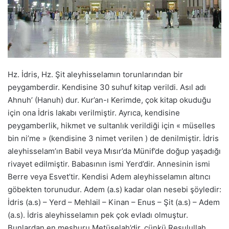
Hz. İdris, Hz. Şit aleyhisselamın torunlarından bir
peygamberdir. Kendisine 30 suhuf kitap verildi. Asıl adı
Ahnuh’ (Hanuh) dur. Kur’an-ı Kerimde, çok kitap okuduğu
için ona İdris lakabı verilmiştir. Ayrıca, kendisine
peygamberlik, hikmet ve sultanlık verildiği için « müselles
bin ni’me » (kendisine 3 nimet verilen ) de denilmiştir. İdris
aleyhisselam’ın Babil veya Mısır’da Münif’de doğup yaşadığı
rivayet edilmiştir. Babasının ismi Yerd’dir. Annesinin ismi
Berre veya Esvet’tir. Kendisi Adem aleyhisselamın altıncı
göbekten torunudur. Adem (a.s) kadar olan nesebi şöyledir:
İdris (a.s) – Yerd – Mehlail – Kinan – Enus – Şit (a.s) – Adem
(a.s). İdris aleyhisselamın pek çok evladı olmuştur.
Bunlardan en meşhuru Metüselah’dir, çünkü Resulullah