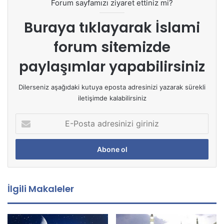
Forum sayfamızı ziyaret ettiniz mi?
Buraya tıklayarak
İslami
forum sitemizde
paylaşımlar yapabilirsiniz
Dilerseniz aşağıdaki kutuya eposta adresinizi yazarak sürekli
iletişimde kalabilirsiniz
E
-
P
o
s
t
a
İlgili Makaleler
a
d
r
e