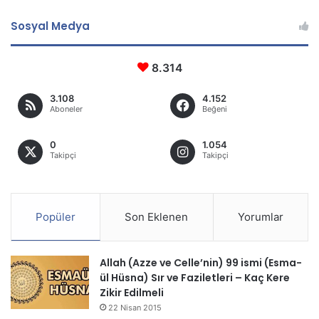
Sosyal Medya
8.314
3.108
4.152
Aboneler
Beğeni
0
1.054
Takipçi
Takipçi
Popüler
Son Eklenen
Yorumlar
Allah (Azze ve Celle’nin) 99 ismi (Esma-
ül Hüsna) Sır ve Faziletleri – Kaç Kere
Zikir Edilmeli
22 Nisan 2015