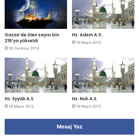
s
i
n
i
z
Gazze’de ölen sayısı bin
Hz. Adem A.S.
i
216’ya yükseldi
19 Mayıs 2012
g
30 Temmuz 2014
i
r
i
n
i
z
Hz. Eyyüb A.S.
Hz. Nuh A.S.
19 Mayıs 2012
19 Mayıs 2012
Mesaj Yaz