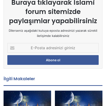
Buraya tıklayarak
İslami
forum sitemizde
paylaşımlar yapabilirsiniz
Dilerseniz aşağıdaki kutuya eposta adresinizi yazarak sürekli
iletişimde kalabilirsiniz
E
-
P
o
s
t
a
İlgili Makaleler
a
d
r
e
s
i