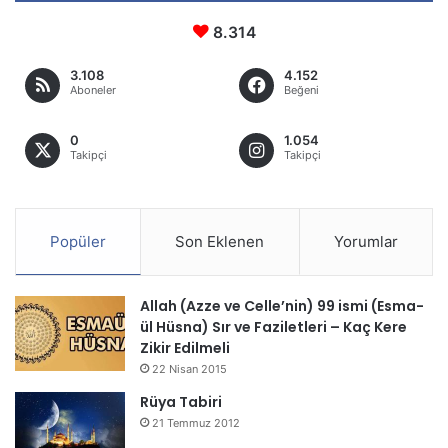
8.314
3.108
4.152
Aboneler
Beğeni
0
1.054
Takipçi
Takipçi
Popüler
Son Eklenen
Yorumlar
Allah (Azze ve Celle’nin) 99 ismi (Esma-
ül Hüsna) Sır ve Faziletleri – Kaç Kere
Zikir Edilmeli
22 Nisan 2015
Rüya Tabiri
21 Temmuz 2012