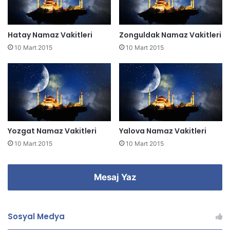
n
i
z
Hatay Namaz Vakitleri
Zonguldak Namaz Vakitleri
i
10 Mart 2015
10 Mart 2015
g
i
r
i
n
i
z
Yozgat Namaz Vakitleri
Yalova Namaz Vakitleri
10 Mart 2015
10 Mart 2015
Mesaj Yaz
Sosyal Medya