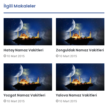
a
İlgili Makaleler
a
d
r
e
s
i
n
i
z
Hatay Namaz Vakitleri
Zonguldak Namaz Vakitleri
i
10 Mart 2015
10 Mart 2015
g
i
r
i
n
i
z
Yozgat Namaz Vakitleri
Yalova Namaz Vakitleri
10 Mart 2015
10 Mart 2015