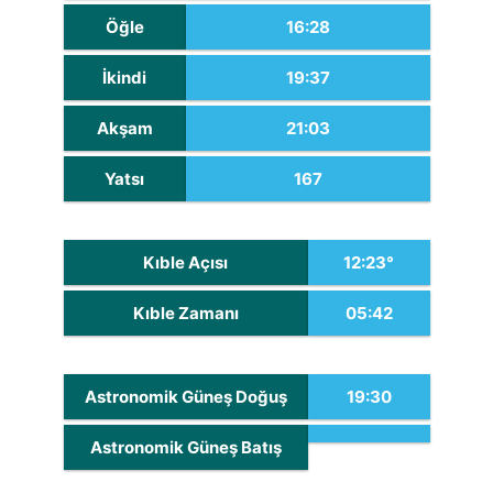
Öğle
16:28
İkindi
19:37
Akşam
21:03
Yatsı
167
Kıble Açısı
12:23°
Kıble Zamanı
05:42
Astronomik Güneş Doğuş
19:30
Astronomik Güneş Batış