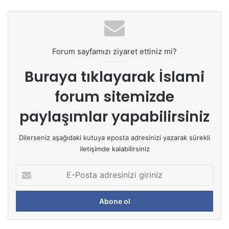
Forum sayfamızı ziyaret ettiniz mi?
Buraya tıklayarak
İslami
forum sitemizde
paylaşımlar yapabilirsiniz
Dilerseniz aşağıdaki kutuya eposta adresinizi yazarak sürekli
iletişimde kalabilirsiniz
E
-
P
o
s
t