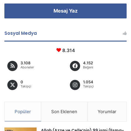
Mesaj Yaz
Sosyal Medya
8.314
3.108
4.152
Aboneler
Beğeni
0
1.054
Takipçi
Takipçi
Popüler
Son Eklenen
Yorumlar
Allah (Azze ve Celle’nin) 99 ismi (Esma-