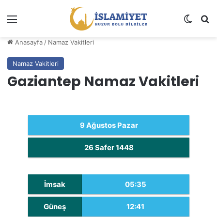
Menü
Dış gö
A
Anasayfa
/
Namaz Vakitleri
Namaz Vakitleri
Gaziantep Namaz Vakitleri
9 Ağustos Pazar
26 Safer 1448
İmsak
05:35
Güneş
12:41