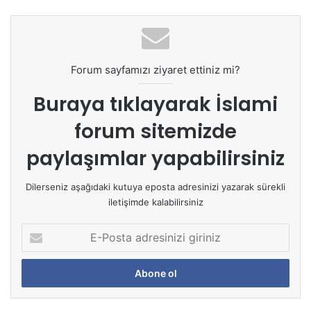
Forum sayfamızı ziyaret ettiniz mi?
Buraya tıklayarak
İslami
forum sitemizde
paylaşımlar yapabilirsiniz
Dilerseniz aşağıdaki kutuya eposta adresinizi yazarak sürekli
iletişimde kalabilirsiniz
E
-
P
o
s
t