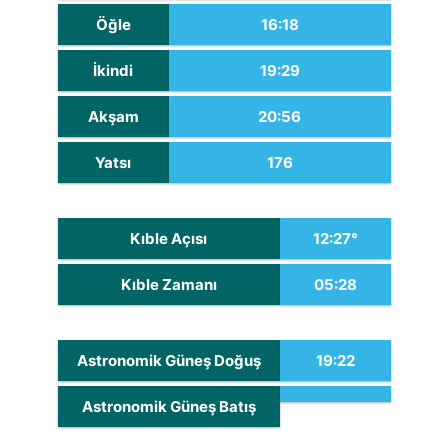
Öğle
16:18
İkindi
19:29
Akşam
20:56
Yatsı
176
Kıble Açısı
12:27°
Kıble Zamanı
05:28
Astronomik Güneş Doğuş
19:22
Astronomik Güneş Batış