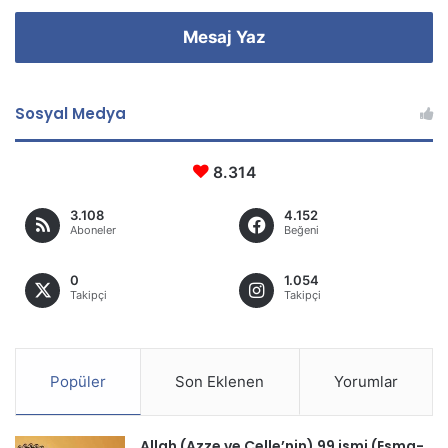
Mesaj Yaz
Sosyal Medya
8.314
3.108
4.152
Aboneler
Beğeni
0
1.054
Takipçi
Takipçi
Popüler
Son Eklenen
Yorumlar
Allah (Azze ve Celle’nin) 99 ismi (Esma-