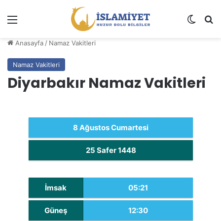
Menü
Dış gö
A
Anasayfa
/
Namaz Vakitleri
Namaz Vakitleri
Diyarbakır Namaz Vakitleri
8 Ağustos Cumartesi
25 Safer 1448
İmsak
05:21
Güneş
12:30