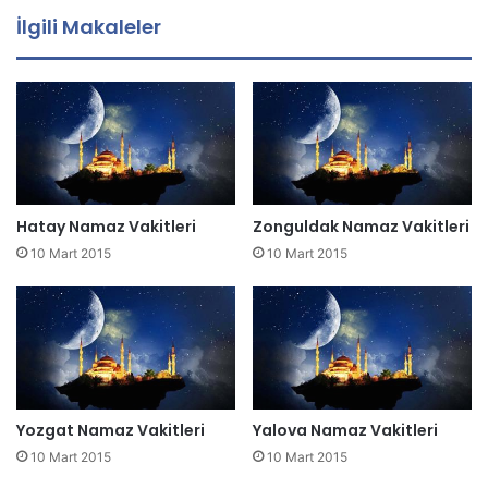
a
İlgili Makaleler
a
d
r
e
s
i
n
i
z
Hatay Namaz Vakitleri
Zonguldak Namaz Vakitleri
i
10 Mart 2015
10 Mart 2015
g
i
r
i
n
i
z
Yozgat Namaz Vakitleri
Yalova Namaz Vakitleri
10 Mart 2015
10 Mart 2015