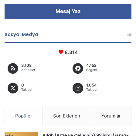
Mesaj Yaz
Sosyal Medya
8.314
3.108
4.152
Aboneler
Beğeni
0
1.054
Takipçi
Takipçi
Popüler
Son Eklenen
Yorumlar
Allah (Azze ve Celle’nin) 99 ismi (Esma-