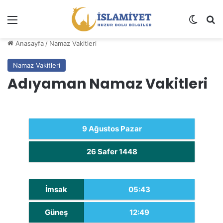
Menü
Dış gö
A
Anasayfa
/
Namaz Vakitleri
Namaz Vakitleri
Adıyaman Namaz Vakitleri
9 Ağustos Pazar
26 Safer 1448
İmsak
05:43
Güneş
12:49