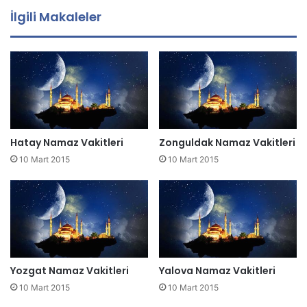
a
İlgili Makaleler
a
d
r
e
s
i
n
i
z
Hatay Namaz Vakitleri
Zonguldak Namaz Vakitleri
i
10 Mart 2015
10 Mart 2015
g
i
r
i
n
i
z
Yozgat Namaz Vakitleri
Yalova Namaz Vakitleri
10 Mart 2015
10 Mart 2015