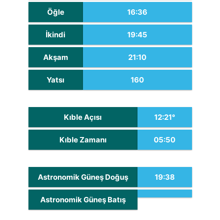
Öğle
16:36
İkindi
19:45
Akşam
21:10
Yatsı
160
Kıble Açısı
12:21°
Kıble Zamanı
05:50
Astronomik Güneş Doğuş
19:38
Astronomik Güneş Batış