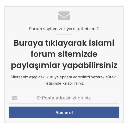
Forum sayfamızı ziyaret ettiniz mi?
Buraya tıklayarak
İslami
forum sitemizde
paylaşımlar yapabilirsiniz
Dilerseniz aşağıdaki kutuya eposta adresinizi yazarak sürekli
iletişimde kalabilirsiniz
E
-
P
o
s
t