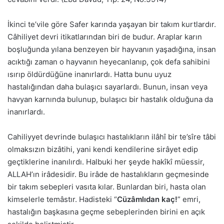
İkinci te’vile göre Safer karında yaşayan bir takım kurtlardır.
Câhiliyet devri itikatlarından biri de budur. Araplar karın
boşluğunda yılana benzeyen bir hayvanın yaşadığına, insan
acıktığı zaman o hayvanın heyecanlanıp, çok defa sahibini
ısırıp öldürdüğüne inanırlardı. Hatta bunu uyuz
hastalığından daha bulaşıcı sayarlardı. Bunun, insan veya
havyan karnında bulunup, bulaşıcı bir hastalık olduğuna da
inanırlardı.
Cahiliyyet devrinde bulaşıcı hastalıkların ilâhî bir te’sîre tâbi
olmaksızın bizâtihi, yani kendi kendilerine sirâyet edip
geçtiklerine inanılırdı. Halbuki her şeyde hakîkî müessir,
ALLAH’ın irâdesidir. Bu irâde de hastalıkların geçmesinde
bir takım sebepleri vasıta kılar. Bunlardan biri, hasta olan
kimselerle temâstır. Hadisteki “
Cüzâmlıdan kaç!
” emri,
hastalığın başkasına geçme sebeplerinden birini en açık