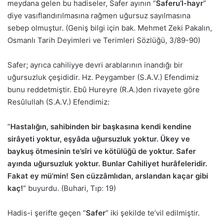
meydana gelen bu hadiseler, Safer ayının “
Saferu’l-hayr
”
diye vasıflandırılmasına rağmen uğursuz sayılmasına
sebep olmuştur. (Geniş bilgi için bak. Mehmet Zeki Pakalın,
Osmanlı Tarih Deyimleri ve Terimleri Sözlüğü, 3/89-90)
Safer; ayrıca cahiliyye devri arablarının inandığı bir
uğursuzluk çeşididir. Hz. Peygamber (S.A.V.) Efendimiz
bunu reddetmiştir. Ebû Hureyre (R.A.)den rivayete göre
Resûlullah (S.A.V.) Efendimiz:
“
Hastalığın, sahibinden bir başkasına kendi kendine
sirâyeti yoktur, eşyâda uğursuzluk yoktur. Ükey ve
baykuş ötmesinin te’sîri ve kötülüğü de yoktur. Safer
ayında uğursuzluk yoktur. Bunlar Cahiliyet hurâfeleridir.
Fakat ey mü’min! Sen cüzzâmlıdan, arslandan kaçar gibi
kaç!
” buyurdu. (Buhari, Tıp: 19)
Hadis-i şerifte geçen “
Safer
” iki şekilde te’vil edilmiştir.