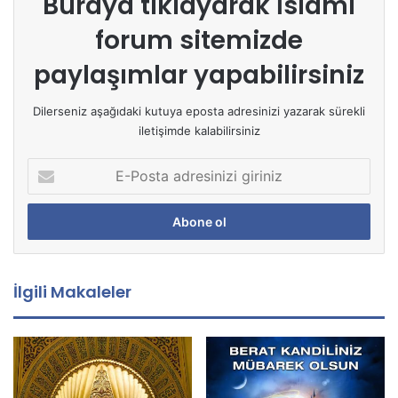
Buraya tıklayarak
İslami
forum sitemizde
paylaşımlar yapabilirsiniz
Dilerseniz aşağıdaki kutuya eposta adresinizi yazarak sürekli
iletişimde kalabilirsiniz
E
-
P
o
s
t
a
İlgili Makaleler
a
d
r
e
s
i