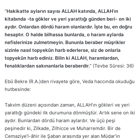
“
Hakikatte ayların sayısı ALLAH katında, ALLAH’ın
kitabında -ta gökler ve yeri yarattığı günden beri- on iki
aydır. Onlardan dördü haram olanlardır. İşte bu, en doğru
hesaptır. O halde bilhassa bunlarda, o haram aylarda
nefislerinize zulmetmeyin. Bununla beraber müşrikler
sizinle nasıl topyekûn harb ederlerse, siz de onlarla
topyekûn harb ediniz. Bilin ki ALLAH, haramlardan,
fenalıklardan sakınanlarla beraberdir.
” (Tevbe Sûresi: 36)
Ebû Bekre (R.A.)den rivayete göre, Veda haccında okuduğu
hutbesinde:
Takvim düzeni açısından zaman, ALLAH’ın gökleri ve yeri
yarattığı gündeki ilk durumuna dönmüştür. Artık sene on iki
aydır. Bunlardan dördü haram aylardır. Ve üçü peşi
peşinedir ki, Zilkade, Zilhicce ve Muharremdir. Bir de
Cemaziye’l-âhir ile Şaban arasında yer alan Müdar’in