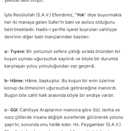
şekilde belirtmiştir.
İşte Resûlullah (S.A.V.) Efendimiz, “
Yok
” diye buyurmakla
her iki manaya gelen Safer’in batıl ve asılsız olduğunu
belirtmektedir. Hadis-i şerifte işaret buyrulan cahiliyye
devrinin diğer batıl inançlarından bazıları:
a- Tıyere:
Bir yolcunun sefere çıktığı sırada önünden bir
kuşun uçması uğursuzluk sayılırdı ve böyle bir durumla
karşılaşan yolcu yolculuğundan vaz geçerdi.
b- Hâme:
Hâme, baykuştur. Bu kuşun bir evin üzerine
konup da ötmesinin uğursuzluk getireceğine inanılırdı.
Bugün bile cahil halk arasında böyle bir endişe vardır.
c- GûI:
Cahiliyye Araplarının inancına göre Gûl, tenha ve
ıssız çöllerde insana değişik suretlerde görünerek yolunu
şaşırtır, sonunda onu helâk eder. Hz. Peygamber (S.A.V.)