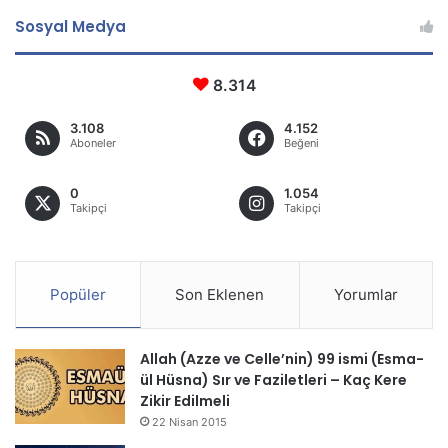
Sosyal Medya
8.314
3.108
4.152
Aboneler
Beğeni
0
1.054
Takipçi
Takipçi
Popüler
Son Eklenen
Yorumlar
Allah (Azze ve Celle’nin) 99 ismi (Esma-
ül Hüsna) Sır ve Faziletleri – Kaç Kere
Zikir Edilmeli
22 Nisan 2015