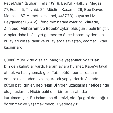
Receb’idir.” (Buhari, Tefsir (9) 8, Bed’ül’l-Halk: 2, Megazi:
77, Edahi: 5, Tevhid: 24, Müslim, Kasame: 29, Ebu Davud,
Menasik: 67, Ahmet b. Hanbel, 4/37,73) buyuran Hz.
Peygamber (S.A.V) Efendimiz haram ayların: “
Zilkade,
Zilhicce, Muharrem ve Receb
” ayları olduğunu belirtmiştir.
Araplar daha İslâmiyet gelmeden önce Haram ay denilen
bu ayları kutsal tanır ve bu aylarda savaştan, yağmacılıktan
kaçınırlardı.
Çünkü müşrik de olsalar, inanç ve yaşantılarında “
Hak
Din
”den kalıntılar vardı. Haram aylara hürmet, Kâbe’yi tavaf
etmek ve hac yapmak gibi. Tabii bütün bunlar da tahrif
edilerek, aslından uzaklaştırarak yapıyorlardı. Aslında
bütün batıl dinler, hep “
Hak Din
”den uzaklaşma neticesinde
oluşmuşlardır. Hiçbir batıl din, birileri tarafından
kurulmamıştır. Bu bakımdan dinimizi, olduğu gibi dosdoğru
öğrenmek ve yaşamak mecburiyetindeyiz.