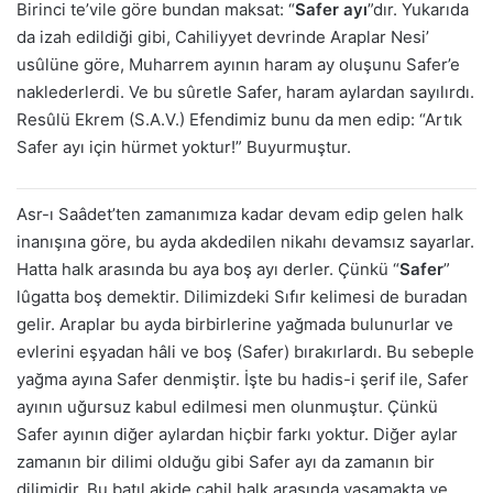
Birinci te’vile göre bundan maksat: “
Safer ayı
”dır. Yukarıda
da izah edildiği gibi, Cahiliyyet devrinde Araplar Nesi’
usûlüne göre, Muharrem ayının haram ay oluşunu Safer’e
naklederlerdi. Ve bu sûretle Safer, haram aylardan sayılırdı.
Resûlü Ekrem (S.A.V.) Efendimiz bunu da men edip: “Artık
Safer ayı için hürmet yoktur!” Buyurmuştur.
Asr-ı Saâdet’ten zamanımıza kadar devam edip gelen halk
inanışına göre, bu ayda akdedilen nikahı devamsız sayarlar.
Hatta halk arasında bu aya boş ayı derler. Çünkü “
Safer
”
lûgatta boş demektir. Dilimizdeki Sıfır kelimesi de buradan
gelir. Araplar bu ayda birbirlerine yağmada bulunurlar ve
evlerini eşyadan hâli ve boş (Safer) bırakırlardı. Bu sebeple
yağma ayına Safer denmiştir. İşte bu hadis-i şerif ile, Safer
ayının uğursuz kabul edilmesi men olunmuştur. Çünkü
Safer ayının diğer aylardan hiçbir farkı yoktur. Diğer aylar
zamanın bir dilimi olduğu gibi Safer ayı da zamanın bir
dilimidir. Bu batıl akide cahil halk arasında yaşamakta ve