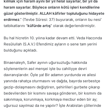
kılmak için haram ayını bir yıl helal sayarlar, bir yıl da
haram sayarlar. Böylece onların kötü işleri kendilerine
güzel gösterilmiştir. ALLAH kâfirler topluluğunu hidayete
erdirmez
.” (Tevbe Sûresi: 37) buyurarak, onların bu nesi’
tatbikatlarını “
küfürde artış
” olarak değerlendirmiştir.
Bu hal hicretin 10. yılına kadar devam etti. Veda Haccında
Resûlullah (S.A.V.) Efendimiz ayların o sene tam yerini
bulduğunu açıkladı.
Binaenaleyh, Safer ayının uğursuzluğu hakkında
söylenenlerin asıl menşei işte bu cahiliyye devri
davranışlarıdır. Öyle ya! Bir adamın yurdunda ve ailesi
yanında rahatça oturmasını ve dağda, bayırda serbestçe
gezip-dolaşmasını değiştiren, şehirlileri gurbete çıkarıp
bedevilerden bir kısmını savaşa gönderen, bir kısmını da
sakınmaya, korunmaya, korkmaya mecbur eden bir ay;
uğursuz sayılmaz da ne yapılır? İşte Arabistan çöllerinde