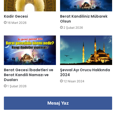
n
i
z
Kadir Gecesi
Berat Kandiliniz Mübarek
i
Olsun
16 Mart 2026
g
2 Şubat 2026
i
r
i
n
i
z
Berat Gecesi İbadetleri ve
Şevval Ayı Orucu Hakkında
Berat Kandili Namazı ve
2024
Duaları
12 Nisan 2024
1 Şubat 2026
Mesaj Yaz