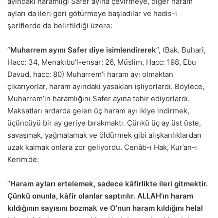
ayındaki haramlığı Safer ayına çevirmeye, diğer haram
ayları da ileri geri götürmeye başladılar ve hadis-i
şeriflerde de belirtildiği üzere:
“
Muharrem ayını Safer diye isimlendirerek
”, (Bak. Buhari,
Hacc: 34, Menakıbu’l-ensar: 26, Müslim, Hacc: 198, Ebu
Davud, hacc: 80) Muharrem’i haram ayı olmaktan
çıkarıyorlar, haram ayındaki yasakları işliyorlardı. Böylece,
Muharrem’in haramlığını Safer ayına tehir ediyorlardı.
Maksatları ardarda gelen üç haram ayı ikiye indirmek,
üçüncüyü bir ay geriye bırakmaktı. Çünkü üç ay üst üste,
savaşmak, yağmalamak ve öldürmek gibi alışkanlıklardan
uzak kalmak onlara zor geliyordu. Cenâb-ı Hak, Kur’an-ı
Kerim’de:
“
Haram ayları ertelemek, sadece kâfirlikte ileri gitmektir.
Çünkü onunla, kâfir olanlar saptırılır. ALLAH’ın haram
kıldığının sayısını bozmak ve O’nun haram kıldığını helal