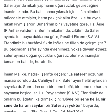
Safer ayında nikah yapmanın uğursuzluk getireceğine
inanılmaktadır. Bu batıl inancı yıkmak için İslâm alimleri
mücadele etmişler, hatta pek çok alim özellikle bu ayda
nikah kıymışlardır. Buharî’nin bir rivayetine göre, Hz. Âişe
(R.Anha) validemiz: Benim nikahım da, zifâfım da Safer
ayında idi, buyurduklarına göre, Resûl-i Ekrem (S.A.V.)
Efendimiz bu hurâfevi fikrin izâlesine fiilen de çalışmıştır.7
Bu bakımdan safer ayında evlenilmez, yoksa devam etmez;
safer ayında doğan çocuklar uğursuz olur v.b. inanışlar
tamamen batıldır, hurafedir.
İmam Malik’e, hadis-i şerifte geçen: “
La safere
” sözünün
manası soruldu da: Cahiliye halkı Safer ayını helâl aylardan
sayarlardı. Sonradan onu bir sene helâl, bir sene de haram
saymaya başladılar. Hz. Peygamber (S.A.V.) Efendimiz de
onların bu âdetini kaldırmak için: “
Böyle bir sene helâl, bir
sene de haram sayılan bir Safer ayı yoktur
” buyurdu,
cevabını verdi. (Ebu Davud, Tıp: 24, No:3914)