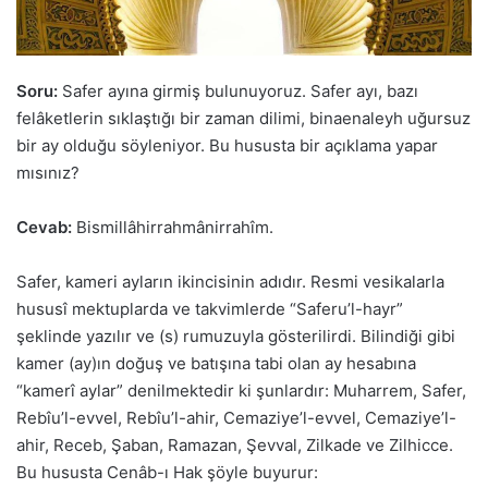
Soru:
Safer ayına girmiş bulunuyoruz. Safer ayı, bazı
felâketlerin sıklaştığı bir zaman dilimi, binaenaleyh uğursuz
bir ay olduğu söyleniyor. Bu hususta bir açıklama yapar
mısınız?
Cevab:
Bismillâhirrahmânirrahîm.
Safer, kameri ayların ikincisinin adıdır. Resmi vesikalarla
hususî mektuplarda ve takvimlerde “Saferu’l-hayr”
şeklinde yazılır ve (s) rumuzuyla gösterilirdi. Bilindiği gibi
kamer (ay)ın doğuş ve batışına tabi olan ay hesabına
“kamerî aylar” denilmektedir ki şunlardır: Muharrem, Safer,
Rebîu’l-evvel, Rebîu’l-ahir, Cemaziye’l-evvel, Cemaziye’l-
ahir, Receb, Şaban, Ramazan, Şevval, Zilkade ve Zilhicce.
Bu hususta Cenâb-ı Hak şöyle buyurur: