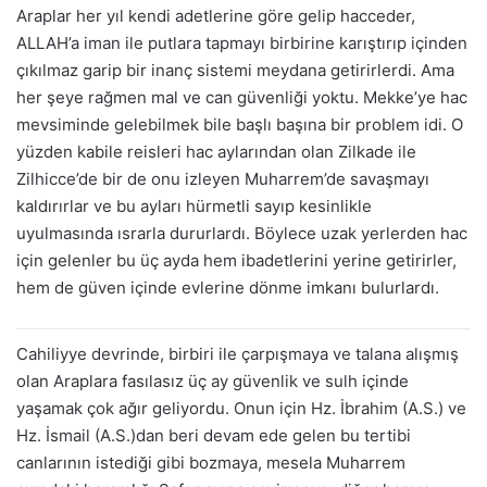
Araplar her yıl kendi adetlerine göre gelip hacceder,
ALLAH’a iman ile putlara tapmayı birbirine karıştırıp içinden
çıkılmaz garip bir inanç sistemi meydana getirirlerdi. Ama
her şeye rağmen mal ve can güvenliği yoktu. Mekke’ye hac
mevsiminde gelebilmek bile başlı başına bir problem idi. O
yüzden kabile reisleri hac aylarından olan Zilkade ile
Zilhicce’de bir de onu izleyen Muharrem’de savaşmayı
kaldırırlar ve bu ayları hürmetli sayıp kesinlikle
uyulmasında ısrarla dururlardı. Böylece uzak yerlerden hac
için gelenler bu üç ayda hem ibadetlerini yerine getirirler,
hem de güven içinde evlerine dönme imkanı bulurlardı.
Cahiliyye devrinde, birbiri ile çarpışmaya ve talana alışmış
olan Araplara fasılasız üç ay güvenlik ve sulh içinde
yaşamak çok ağır geliyordu. Onun için Hz. İbrahim (A.S.) ve
Hz. İsmail (A.S.)dan beri devam ede gelen bu tertibi
canlarının istediği gibi bozmaya, mesela Muharrem