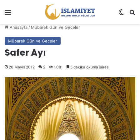
Menü
Dış gö
A
Anasayfa
/
Mübarek Gün ve Geceler
Mübarek Gün ve Geceler
Safer Ayı
20 Mayıs 2012
2
1.081
5 dakika okuma süresi