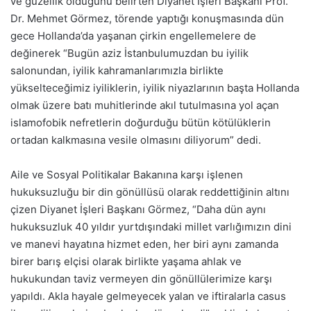
ve güzellik olduğunu belirten Diyanet İşleri Başkanı Prof.
Dr. Mehmet Görmez, törende yaptığı konuşmasında dün
gece Hollanda’da yaşanan çirkin engellemelere de
değinerek “Bugün aziz İstanbulumuzdan bu iyilik
salonundan, iyilik kahramanlarımızla birlikte
yükselteceğimiz iyiliklerin, iyilik niyazlarının başta Hollanda
olmak üzere batı muhitlerinde akıl tutulmasına yol açan
islamofobik nefretlerin doğurduğu bütün kötülüklerin
ortadan kalkmasına vesile olmasını diliyorum” dedi.
Aile ve Sosyal Politikalar Bakanına karşı işlenen
hukuksuzluğu bir din gönüllüsü olarak reddettiğinin altını
çizen Diyanet İşleri Başkanı Görmez, “Daha dün aynı
hukuksuzluk 40 yıldır yurtdışındaki millet varlığımızın dini
ve manevi hayatına hizmet eden, her biri aynı zamanda
birer barış elçisi olarak birlikte yaşama ahlak ve
hukukundan taviz vermeyen din gönüllülerimize karşı
yapıldı. Akla hayale gelmeyecek yalan ve iftiralarla casus