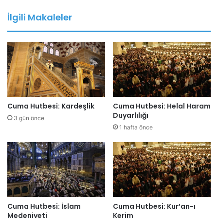
a
İlgili Makaleler
a
d
r
e
s
i
n
i
z
Cuma Hutbesi: Kardeşlik
Cuma Hutbesi: Helal Haram
i
Duyarlılığı
3 gün önce
g
1 hafta önce
i
r
i
n
i
z
Cuma Hutbesi: İslam
Cuma Hutbesi: Kur’an-ı
Medeniyeti
Kerim