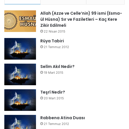
Allah (Azze ve Celle’nin) 99 ismi (Esma-
ül Hüsna) Sır ve Faziletleri – Kaç Kere
Zikir Edilmeli
22 Nisan 2015
Rüya Tabiri
21 Temmuz 2012
Selîm Akıl Nedir?
19 Mart 2015
Teşrî Nedir?
20 Mart 2015
Rabbena Atina Duası
21 Temmuz 2012