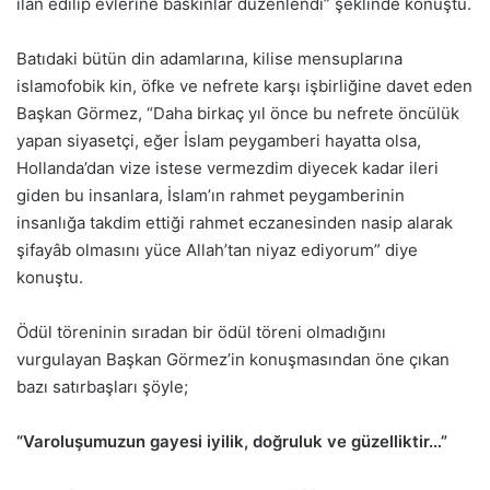
ilan edilip evlerine baskınlar düzenlendi” şeklinde konuştu.
Batıdaki bütün din adamlarına, kilise mensuplarına
islamofobik kin, öfke ve nefrete karşı işbirliğine davet eden
Başkan Görmez, “Daha birkaç yıl önce bu nefrete öncülük
yapan siyasetçi, eğer İslam peygamberi hayatta olsa,
Hollanda’dan vize istese vermezdim diyecek kadar ileri
giden bu insanlara, İslam’ın rahmet peygamberinin
insanlığa takdim ettiği rahmet eczanesinden nasip alarak
şifayâb olmasını yüce Allah’tan niyaz ediyorum” diye
konuştu.
Ödül töreninin sıradan bir ödül töreni olmadığını
vurgulayan Başkan Görmez’in konuşmasından öne çıkan
bazı satırbaşları şöyle;
“Varoluşumuzun gayesi iyilik, doğruluk ve güzelliktir…”