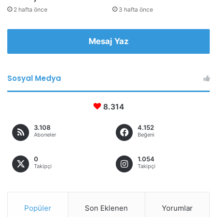
2 hafta önce
3 hafta önce
Mesaj Yaz
Sosyal Medya
8.314
3.108
4.152
Aboneler
Beğeni
0
1.054
Takipçi
Takipçi
Popüler
Son Eklenen
Yorumlar