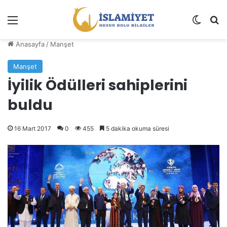
Menü
Dış gö
A
Anasayfa
/
Manşet
Manşet
İyilik Ödülleri sahiplerini
buldu
16 Mart 2017
0
455
5 dakika okuma süresi