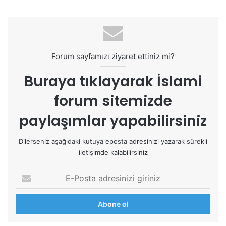
Forum sayfamızı ziyaret ettiniz mi?
Buraya tıklayarak
İslami
forum sitemizde
paylaşımlar yapabilirsiniz
Dilerseniz aşağıdaki kutuya eposta adresinizi yazarak sürekli
iletişimde kalabilirsiniz
E
-
P
o
s
t