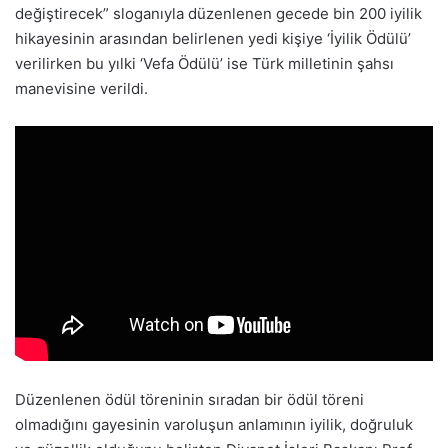
değiştirecek” sloganıyla düzenlenen gecede bin 200 iyilik
hikayesinin arasından belirlenen yedi kişiye ‘İyilik Ödülü’
verilirken bu yılki ‘Vefa Ödülü’ ise Türk milletinin şahsı
manevisine verildi.
Düzenlenen ödül töreninin sıradan bir ödül töreni
olmadığını gayesinin varoluşun anlamının iyilik, doğruluk