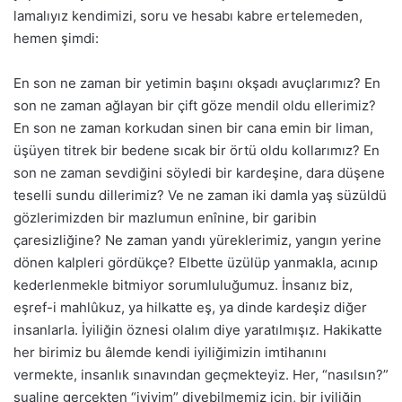
lamalıyız kendimizi, soru ve hesabı kabre ertelemeden,
hemen şimdi:
En son ne zaman bir yetimin başını okşadı avuçlarımız? En
son ne zaman ağlayan bir çift göze mendil oldu elle­rimiz?
En son ne zaman korkudan sinen bir cana emin bir li­man,
üşüyen titrek bir bedene sıcak bir örtü oldu kolla­rımız? En
son ne zaman sevdiğini söyledi bir kardeşine, dara düşene
teselli sundu dillerimiz? Ve ne zaman iki damla yaş süzüldü
gözlerimizden bir mazlumun enînine, bir garibin
çaresizliğine? Ne zaman yandı yüreklerimiz, yangın yerine
dö­nen kalpleri gördükçe? Elbette üzülüp yanmakla, acınıp
kederlenmek­le bitmiyor sorumluluğumuz. İnsanız biz,
eşref-i mahlûkuz, ya hilkatte eş, ya dinde kardeşiz diğer
insanlarla. İyiliğin öznesi olalım diye yaratılmışız. Hakikatte
her birimiz bu âlemde kendi iyiliğimizin imtihanını
vermekte, insanlık sınavından geçmek­teyiz. Her, “nasılsın?”
sualine gerçekten “iyiyim” diyebilmemiz için, bir iyiliğin