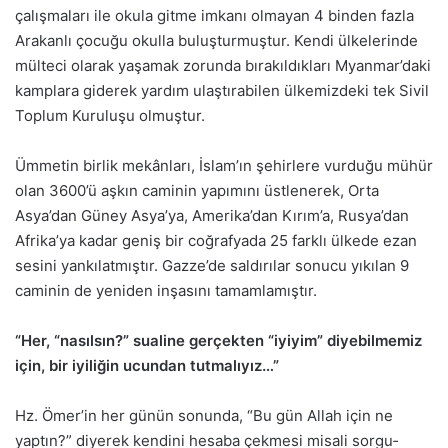
çalışmaları ile okula gitme imkanı olmayan 4 binden fazla
Arakanlı çocuğu okulla buluşturmuştur. Kendi ülkelerinde
mülteci olarak yaşamak zorunda bırakıldıkları Myanmar’daki
kamplara giderek yardım ulaştırabilen ülkemizdeki tek Sivil
Toplum Kuruluşu olmuştur.
Ümmetin birlik mekânları, İslam’ın şehirlere vurduğu mühür
olan 3600’ü aşkın caminin yapımını üstlenerek, Orta
Asya’dan Güney Asya’ya, Amerika’dan Kırım’a, Rusya’dan
Afrika’ya kadar geniş bir coğrafyada 25 farklı ülkede ezan
sesini yankılatmıştır. Gazze’de saldırılar sonucu yıkılan 9
caminin de yeniden inşasını tamamlamıştır.
“Her, “nasılsın?” sualine gerçekten “iyiyim” diyebilmemiz
için, bir iyiliğin ucundan tutmalıyız…”
Hz. Ömer’in her günün sonunda, “Bu gün Allah için ne
yaptın?” diyerek kendini hesaba çekmesi misali sorgu­