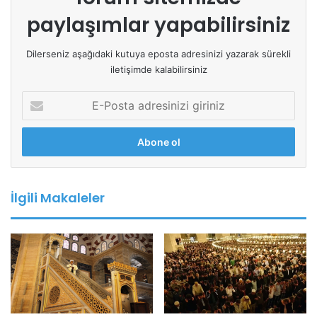
paylaşımlar yapabilirsiniz
Dilerseniz aşağıdaki kutuya eposta adresinizi yazarak sürekli
iletişimde kalabilirsiniz
E
-
P
o
s
t
a
İlgili Makaleler
a
d
r
e
s
i
n
i