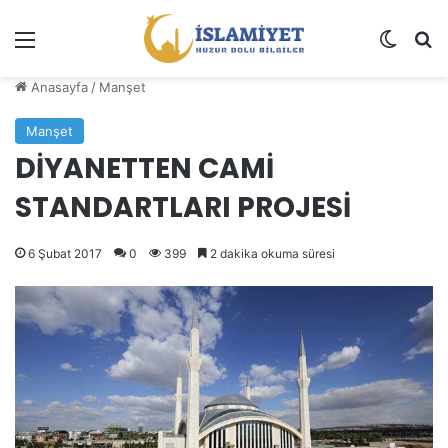
Menü
Dış gö
A
Anasayfa
/
Manşet
Manşet
DİYANETTEN CAMİ
STANDARTLARI PROJESİ
6 Şubat 2017
0
399
2 dakika okuma süresi