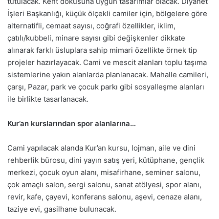
tutulacak. Kent dokusuna uygun tasarımlar olacak. Diyanet
İşleri Başkanlığı, küçük ölçekli camiler için, bölgelere göre
alternatifli, cemaat sayısı, coğrafi özellikler, iklim,
çatılı/kubbeli, minare sayısı gibi değişkenler dikkate
alınarak farklı üsluplara sahip mimari özellikte örnek tip
projeler hazırlayacak. Cami ve mescit alanları toplu taşıma
sistemlerine yakın alanlarda planlanacak. Mahalle camileri,
çarşı, Pazar, park ve çocuk parkı gibi sosyalleşme alanları
ile birlikte tasarlanacak.
Kur’an kurslarından spor alanlarına…
Cami yapılacak alanda Kur’an kursu, lojman, aile ve dini
rehberlik bürosu, dini yayın satış yeri, kütüphane, gençlik
merkezi, çocuk oyun alanı, misafirhane, seminer salonu,
çok amaçlı salon, sergi salonu, sanat atölyesi, spor alanı,
revir, kafe, çayevi, konferans salonu, aşevi, cenaze alanı,
taziye evi, gasilhane bulunacak.