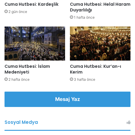
z
Cuma Hutbesi: Kardeşlik
Cuma Hutbesi: Helal Haram
i
Duyarlılığı
2 gün önce
g
1 hafta önce
i
r
i
n
i
z
Cuma Hutbesi: İslam
Cuma Hutbesi: Kur’an-ı
Medeniyeti
Kerim
2 hafta önce
3 hafta önce
Mesaj Yaz
Sosyal Medya