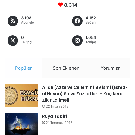
8.314
3.108
4.152
Aboneler
Beğeni
0
1.054
Takipçi
Takipçi
Popüler
Son Eklenen
Yorumlar
Allah (Azze ve Celle’nin) 99 ismi (Esma-
ül Hüsna) Sır ve Faziletleri – Kaç Kere
Zikir Edilmeli
22 Nisan 2015
Rüya Tabiri
21 Temmuz 2012