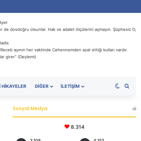
Ayet
 de dosdoğru olsunlar. Hak ve adalet ölçülerini aşmayın. Şüphesiz O,
Hadis
, Receb ayının her vaktinde Cehennemden azat ettiği kulları vardır.
ar girer" (Deylemi)
Dış görü
Aram
I HIKAYELER
DIĞER
İLETIŞIM
Sosyal Medya
8.314
3.108
4.152