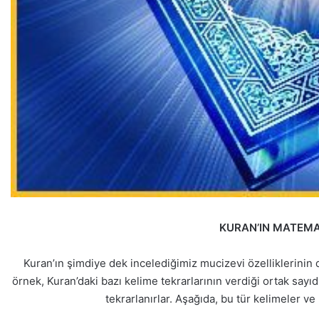
KURAN’IN MATEMA
Kuran’ın şimdiye dek incelediğimiz mucizevi özelliklerinin 
örnek, Kuran’daki bazı kelime tekrarlarının verdiği ortak sayıdır
tekrarlanırlar. Aşağıda, bu tür kelimeler ve 