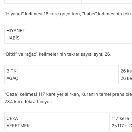
“Hıyanet” kelimesi 16 kere geçerken, “habis” kelimesinin tekra
HIYANET
HABİS
“Bitki” ve “ağaç” kelimelerinin tekrar sayısı aynı: 26.
BİTKİ
26 ke
AĞAÇ
26 ke
“Ceza” kelimesi 117 kere yer alırken, Kuran’ın temel prensiple
234 kere tekrarlanıyor.
CEZA
117 kere
AFFETMEK
2×117= 2