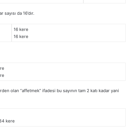
r sayısı da 16’dır.
16 kere
16 kere
re
re
rden olan “affetmek” ifadesi bu sayının tam 2 katı kadar yani
34 kere