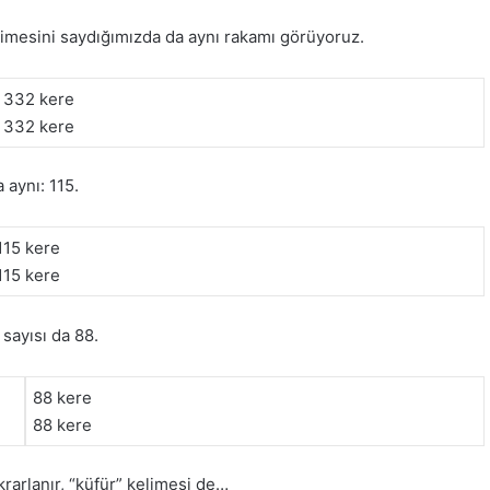
limesini saydığımızda da aynı rakamı görüyoruz.
332 kere
332 kere
a aynı: 115.
115 kere
115 kere
 sayısı da 88.
88 kere
88 kere
arlanır, “küfür” kelimesi de…