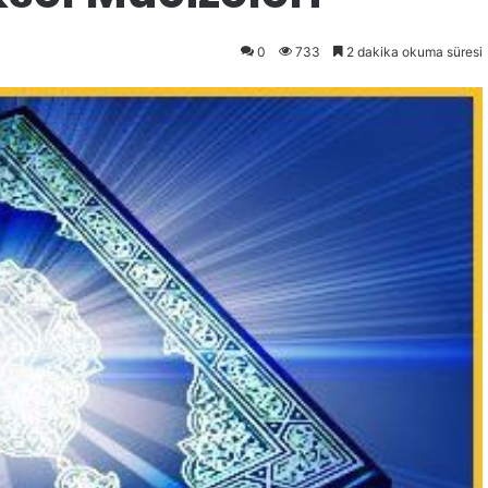
0
733
2 dakika okuma süresi