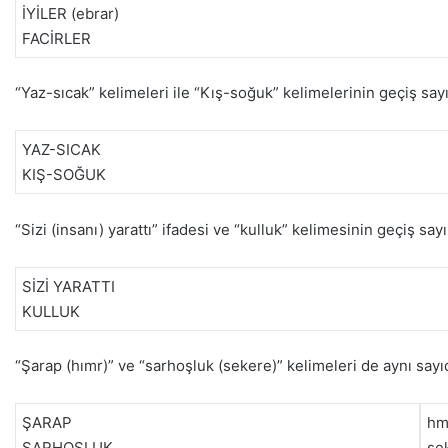
İYİLER (ebrar)
FACİRLER
“Yaz-sıcak” kelimeleri ile “Kış-soğuk” kelimelerinin geçiş sayı
YAZ-SICAK
KIŞ-SOĞUK
“Sizi (insanı) yarattı” ifadesi ve “kulluk” kelimesinin geçiş sayı
SİZİ YARATTI
KULLUK
“Şarap (hımr)” ve “sarhoşluk (sekere)” kelimeleri de aynı sayıd
ŞARAP
hm
SARHOŞLUK
se