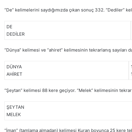
“De” kelimelerini saydığımızda çıkan sonuç 332. “Dediler” ke
DE
DEDİLER
“Dünya” kelimesi ve “ahiret” kelimesinin tekrarlanış sayıları d
DÜNYA
AHİRET
“Şeytan” kelimesi 88 kere geçiyor. “Melek” kelimesinin tekrar
ŞEYTAN
MELEK
“İman” (tamlama almadan) kelimesi Kuran boyunca 25 kere tekr