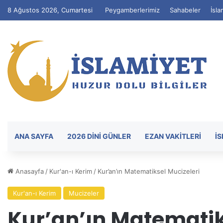
8 Ağustos 2026, Cumartesi
Peygamberlerimiz
Sahabeler
İsla
ANA SAYFA
2026 DİNİ GÜNLER
EZAN VAKITLERI
İ
Anasayfa
/
Kur'an-ı Kerim
/
Kur’an’ın Matematiksel Mucizeleri
Kur'an-ı Kerim
Mucizeler
Kur’an’ın Matematik