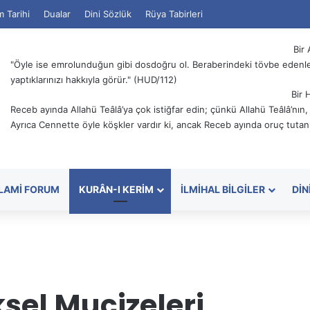
m Tarihi
Dualar
Dini Sözlük
Rüya Tabirleri
Bir 
"Öyle ise emrolunduğun gibi dosdoğru ol. Beraberindeki tövbe edenler
yaptıklarınızı hakkıyla görür." (HUD/112)
Bir 
Receb ayında Allahü Teâlâ’ya çok istiğfar edin; çünkü Allahü Teâlâ’nın
Ayrıca Cennette öyle köşkler vardır ki, ancak Receb ayında oruç tutanl
SLAMI FORUM
KURÂN-I KERIM
İLMIHAL BILGILER
DIN
sel Mucizeleri