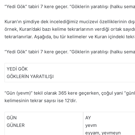
“Yedi Gök” tabiri 7 kere geçer. “Göklerin yaratılışı (halku sema
Kuran’ın şimdiye dek incelediğimiz mucizevi özelliklerinin dı
örnek, Kuran’daki bazı kelime tekrarlarının verdiği ortak sayıdır.
tekrarlanırlar. Aşağıda, bu tür kelimeler ve Kuran içindeki tekrar
“Yedi Gök” tabiri 7 kere geçer. “Göklerin yaratılışı (halku sema
YEDİ GÖK
GÖKLERİN YARATILIŞI
“Gün (yevm)” tekil olarak 365 kere geçerken, çoğul yani “günl
kelimesinin tekrar sayısı ise 12’dir.
GÜN
AY
GÜNLER
yevm
eyyam, yevmeyn