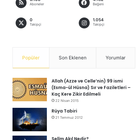
Aboneler
Beğeni
0
1.054
Takipçi
Takipçi
Popüler
Son Eklenen
Yorumlar
Allah (Azze ve Celle’nin) 99 ismi
(Esma-ül Hüsna) Sır ve Faziletleri –
Kaç Kere Zikir Edilmeli
22 Nisan 2015
Rüya Tabiri
21 Temmuz 2012
Selîm Akıl Nedir?