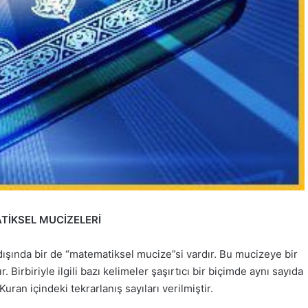
TİKSEL MUCİZELERİ
dışında bir de “matematiksel mucize”si vardır. Bu mucizeye bir
. Birbiriyle ilgili bazı kelimeler şaşırtıcı bir biçimde aynı sayıda
Kuran içindeki tekrarlanış sayıları verilmiştir.