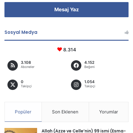
Mesaj Yaz
Sosyal Medya
8.314
3.108
4.152
Aboneler
Beğeni
0
1.054
Takipçi
Takipçi
Popüler
Son Eklenen
Yorumlar
Allah (Azze ve Celle’nin) 99 ismi (Esma-