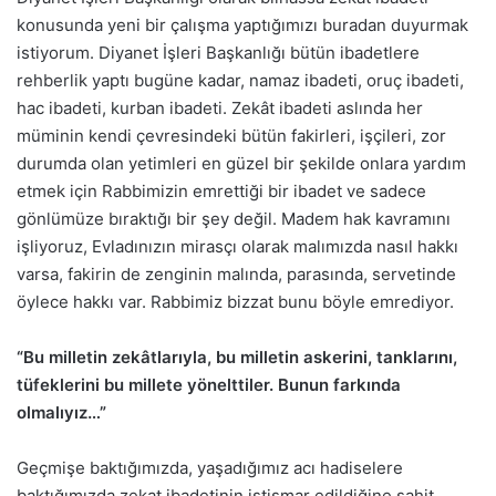
konusunda yeni bir çalışma yaptığımızı buradan duyurmak
istiyorum. Diyanet İşleri Başkanlığı bütün ibadetlere
rehberlik yaptı bugüne kadar, namaz ibadeti, oruç ibadeti,
hac ibadeti, kurban ibadeti. Zekât ibadeti aslında her
müminin kendi çevresindeki bütün fakirleri, işçileri, zor
durumda olan yetimleri en güzel bir şekilde onlara yardım
etmek için Rabbimizin emrettiği bir ibadet ve sadece
gönlümüze bıraktığı bir şey değil. Madem hak kavramını
işliyoruz, Evladınızın mirasçı olarak malımızda nasıl hakkı
varsa, fakirin de zenginin malında, parasında, servetinde
öylece hakkı var. Rabbimiz bizzat bunu böyle emrediyor.
“Bu milletin zekâtlarıyla, bu milletin askerini, tanklarını,
tüfeklerini bu millete yönelttiler. Bunun farkında
olmalıyız…”
Geçmişe baktığımızda, yaşadığımız acı hadiselere
baktığımızda zekat ibadetinin istismar edildiğine şahit