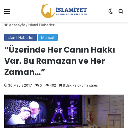
Menü
Dış gö
A
Anasayfa
/
İslami Haberler
İslami Haberler
Manşet
“Üzerinde Her Canın Hakkı
Var. Bu Ramazan ve Her
Zaman…”
30 Mayıs 2017
0
492
8 dakika okuma süresi