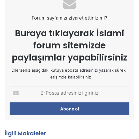
Forum sayfamızı ziyaret ettiniz mi?
Buraya tıklayarak
İslami
forum sitemizde
paylaşımlar yapabilirsiniz
Dilerseniz aşağıdaki kutuya eposta adresinizi yazarak sürekli
iletişimde kalabilirsiniz
E
-
P
o
s
t
a
İlgili Makaleler
a