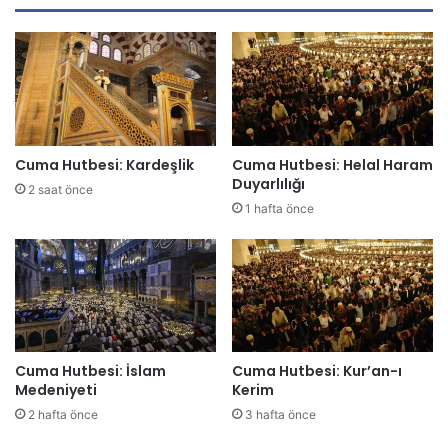
d
r
e
s
i
n
i
z
Cuma Hutbesi: Kardeşlik
Cuma Hutbesi: Helal Haram
i
Duyarlılığı
2 saat önce
g
1 hafta önce
i
r
i
n
i
z
Cuma Hutbesi: İslam
Cuma Hutbesi: Kur’an-ı
Medeniyeti
Kerim
2 hafta önce
3 hafta önce