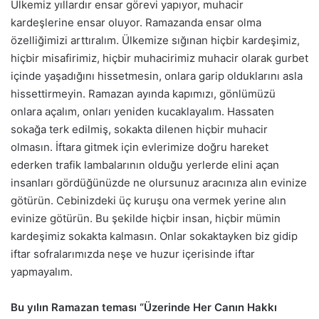
Ülkemiz yıllardır ensar görevi yapıyor, muhacir
kardeşlerine ensar oluyor. Ramazanda ensar olma
özelliğimizi arttıralım. Ülkemize sığınan hiçbir kardeşimiz,
hiçbir misafirimiz, hiçbir muhacirimiz muhacir olarak gurbet
içinde yaşadığını hissetmesin, onlara garip olduklarını asla
hissettirmeyin. Ramazan ayında kapımızı, gönlümüzü
onlara açalım, onları yeniden kucaklayalım. Hassaten
sokağa terk edilmiş, sokakta dilenen hiçbir muhacir
olmasın. İftara gitmek için evlerimize doğru hareket
ederken trafik lambalarının olduğu yerlerde elini açan
insanları gördüğünüzde ne olursunuz aracınıza alın evinize
götürün. Cebinizdeki üç kuruşu ona vermek yerine alın
evinize götürün. Bu şekilde hiçbir insan, hiçbir mümin
kardeşimiz sokakta kalmasın. Onlar sokaktayken biz gidip
iftar sofralarımızda neşe ve huzur içerisinde iftar
yapmayalım.
Bu yılın Ramazan teması “Üzerinde Her Canın Hakkı