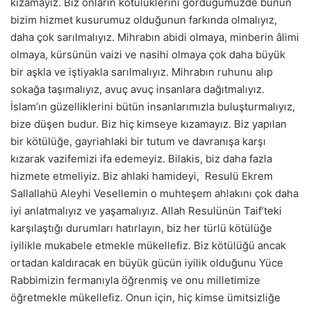
kızamayız. Biz onların kötülüklerini gördüğümüzde bunun
bizim hizmet kusurumuz olduğunun farkında olmalıyız,
daha çok sarılmalıyız. Mihrabın abidi olmaya, minberin âlimi
olmaya, kürsünün vaizi ve nasihi olmaya çok daha büyük
bir aşkla ve iştiyakla sarılmalıyız. Mihrabın ruhunu alıp
sokağa taşımalıyız, avuç avuç insanlara dağıtmalıyız.
İslam’ın güzelliklerini bütün insanlarımızla buluşturmalıyız,
bize düşen budur. Biz hiç kimseye kızamayız. Biz yapılan
bir kötülüğe, gayriahlaki bir tutum ve davranışa karşı
kızarak vazifemizi ifa edemeyiz. Bilakis, biz daha fazla
hizmete etmeliyiz. Biz ahlaki hamideyi, Resulü Ekrem
Sallallahü Aleyhi Vesellemin o muhteşem ahlakını çok daha
iyi anlatmalıyız ve yaşamalıyız. Allah Resulünün Taif’teki
karşılaştığı durumları hatırlayın, biz her türlü kötülüğe
iyilikle mukabele etmekle mükellefiz. Biz kötülüğü ancak
ortadan kaldıracak en büyük gücün iyilik olduğunu Yüce
Rabbimizin fermanıyla öğrenmiş ve onu milletimize
öğretmekle mükellefiz. Onun için, hiç kimse ümitsizliğe