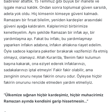
badireler atlattık. 15 Temmuz gibi büyük bir ihanete ve
işgale maruz kaldık. Ondan sonra toplumsal güven sarsıldı,
adeta yok oldu. Hiç kimsenin kimseye güveni kalmadı.
Ramazanı bir fırsat bilelim, yeniden kardeşler arasındaki
güveni ayağa kaldıralım. Kalplerimizi birbirimize
kenetleyelim. Aynı şekilde Ramazan bir infak ayı, bir
yardımlaşma ayı. Fakat bu infakı, bu yardımlaşmayı
yaparken infakın adabına, infakın ahlakına riayet edelim.
Öyle sadece kapılara paketler bırakarak vazifemizi ifa etmiş
olmayız, olamayız. Allah Kuran’da, ‘Benim fakir kulumun
başına kakarak, ona eziyet ederek infaklarınızı,
sadakalarınızı iptal etmeyin’ Fakir fakir olabilir, ama
zenginin onuru neyse fakirin onuru odur. Öyleyse hiçbir
fakirin onurunu rencide etmeden yardım etmeliyiz.
“Ülkemize sığınan hiçbir kardeşimiz, hiçbir muhacirimiz
Ramazan ayında kendisini garip hissetmesin…”