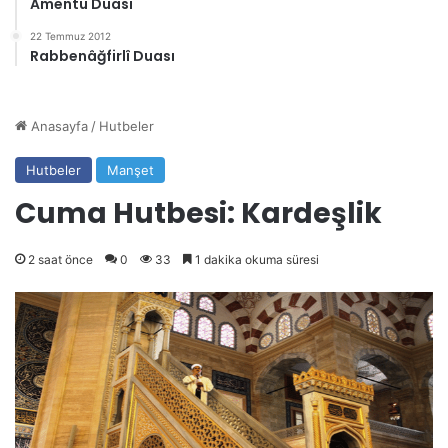
Amentü Duası
22 Temmuz 2012
Rabbenâğfirlî Duası