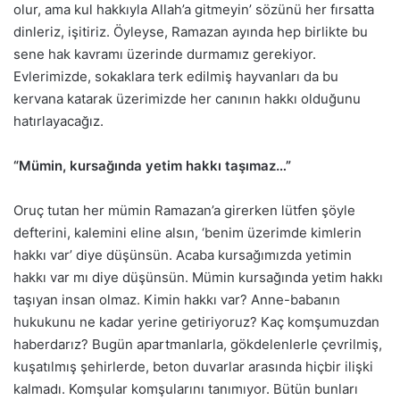
olur, ama kul hakkıyla Allah’a gitmeyin’ sözünü her fırsatta
dinleriz, işitiriz. Öyleyse, Ramazan ayında hep birlikte bu
sene hak kavramı üzerinde durmamız gerekiyor.
Evlerimizde, sokaklara terk edilmiş hayvanları da bu
kervana katarak üzerimizde her canının hakkı olduğunu
hatırlayacağız.
“Mümin, kursağında yetim hakkı taşımaz…”
Oruç tutan her mümin Ramazan’a girerken lütfen şöyle
defterini, kalemini eline alsın, ‘benim üzerimde kimlerin
hakkı var’ diye düşünsün. Acaba kursağımızda yetimin
hakkı var mı diye düşünsün. Mümin kursağında yetim hakkı
taşıyan insan olmaz. Kimin hakkı var? Anne-babanın
hukukunu ne kadar yerine getiriyoruz? Kaç komşumuzdan
haberdarız? Bugün apartmanlarla, gökdelenlerle çevrilmiş,
kuşatılmış şehirlerde, beton duvarlar arasında hiçbir ilişki
kalmadı. Komşular komşularını tanımıyor. Bütün bunları