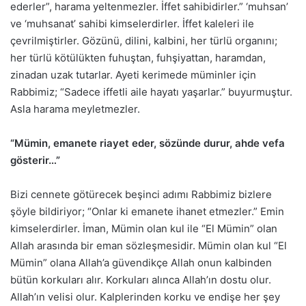
ederler”, harama yeltenmezler. İffet sahibidirler.” ‘muhsan’
ve ‘muhsanat’ sahibi kimselerdirler. İffet kaleleri ile
çevrilmiştirler. Gözünü, dilini, kalbini, her türlü organını;
her türlü kötülükten fuhuştan, fuhşiyattan, haramdan,
zinadan uzak tutarlar. Ayeti kerimede müminler için
Rabbimiz; “Sadece iffetli aile hayatı yaşarlar.” buyurmuştur.
Asla harama meyletmezler.
“Mümin, emanete riayet eder, sözünde durur, ahde vefa
gösterir…”
Bizi cennete götürecek beşinci adımı Rabbimiz bizlere
şöyle bildiriyor; “Onlar ki emanete ihanet etmezler.” Emin
kimselerdirler. İman, Mümin olan kul ile “El Mümin” olan
Allah arasında bir eman sözleşmesidir. Mümin olan kul “El
Mümin” olana Allah’a güvendikçe Allah onun kalbinden
bütün korkuları alır. Korkuları alınca Allah’ın dostu olur.
Allah’ın velisi olur. Kalplerinden korku ve endişe her şey