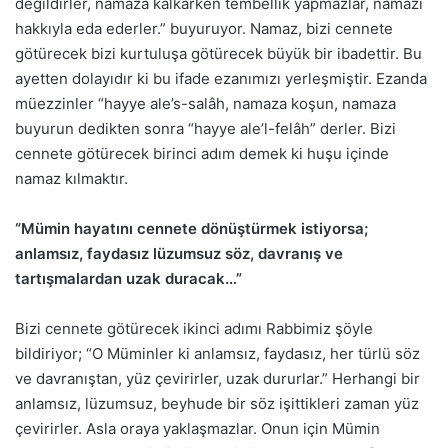
değildirler, namaza kalkarken tembellik yapmazlar, namazı
hakkıyla eda ederler.” buyuruyor. Namaz, bizi cennete
götürecek bizi kurtuluşa götürecek büyük bir ibadettir. Bu
ayetten dolayıdır ki bu ifade ezanımızı yerleşmiştir. Ezanda
müezzinler “hayye ale’s-salâh, namaza koşun, namaza
buyurun dedikten sonra “hayye ale’l-felâh” derler. Bizi
cennete götürecek birinci adım demek ki huşu içinde
namaz kılmaktır.
“Mümin hayatını cennete dönüştürmek istiyorsa;
anlamsız, faydasız lüzumsuz söz, davranış ve
tartışmalardan uzak duracak…”
Bizi cennete götürecek ikinci adımı Rabbimiz şöyle
bildiriyor; “O Müminler ki anlamsız, faydasız, her türlü söz
ve davranıştan, yüz çevirirler, uzak dururlar.” Herhangi bir
anlamsız, lüzumsuz, beyhude bir söz işittikleri zaman yüz
çevirirler. Asla oraya yaklaşmazlar. Onun için Mümin