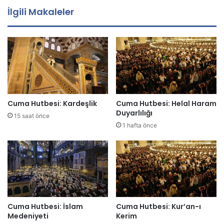
a
İlgili Makaleler
a
d
r
e
s
i
n
i
z
Cuma Hutbesi: Kardeşlik
Cuma Hutbesi: Helal Haram
i
Duyarlılığı
15 saat önce
g
1 hafta önce
i
r
i
n
i
z
Cuma Hutbesi: İslam
Cuma Hutbesi: Kur’an-ı
Medeniyeti
Kerim