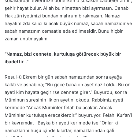
sokaklardan evlerinize dönerken o sokaklar caddeler arınır,
şehir hayat bulur. Allah bu nimetten bizi ayırmasın. Cenabı
Hak zürriyetimizi bundan mahrum bırakmasın. Namazı
hayatımızda kalıcı kılacak büyük namaz, sabah namazıdır ve
sabah namazının cemaatle eda edilmesidir. Bunu hiçbir
zaman unutmayalım.
“Namaz, bizi cennete, kurtuluşa götürecek büyük bir
ibadettir…”
Resul-ü Ekrem bir gün sabah namazından sonra ayağa
kalktı ve ashabına; “Bu gece bana on ayet nazil oldu. Bu on
ayeti kim hayata geçirirse cennete girer.” Buyurdu, sonra
Müminun suresinin ilk on ayetini okudu. Rabbimiz ayeti
kerimede “Ancak Müminler felah bulacaktır. Ancak
Müminler kurtuluşa ereceklerdir.” buyuruyor. Felah, Kur’an’i
bir kavramdır. Başka bir ayeti kerimede ise “Onlar ki
namazlarını huşu içinde kılarlar, namazlarından gafil