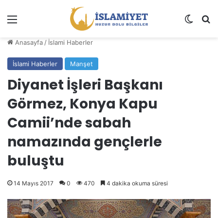
Menü
Dış gö
A
Anasayfa
/
İslami Haberler
İslami Haberler
Manşet
Diyanet İşleri Başkanı
Görmez, Konya Kapu
Camii’nde sabah
namazında gençlerle
buluştu
14 Mayıs 2017
0
470
4 dakika okuma süresi