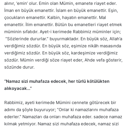
alınır, ‘emin’ olur. Emin olan Mümin, emanete riayet eder.
İman en büyük emanettir. İslam en büyük emanettir. Eşin,
çocukların emanettir. Kalbin, hayatın emanettir. Mal
emanettir. İlim emanettir. Bütün bu emanetleri riayet etmek
müminin sıfatıdır. Ayet-i kerimede Rabbimiz müminler için;
“Sözlerinde dururlar.” buyurmaktadır. En büyük söz, Allah’a
verdiğimiz sözdür. En büyük söz, eşimize nikâh masasında
verdiğimiz sözdür. En büyük söz, kardeşimize verdiğimiz
sözdür. Mümin verdiği söze riayet eder, Ahde vefa gösterir,
sözünde durur.
“Namaz sizi muhafaza edecek, her türlü kötülükten
alıkoyacak…”
Rabbimiz, ayeti kerimede Mümini cennete götürecek bir
adımı da şöyle buyuruyor; ”Onlar ki namazlarını muhafaza
ederler.” Namazları da onları muhafaza eder. sadece namaz
kılmak yetmiyor. Namaz sizi muhafaza edecek, namaz sizi