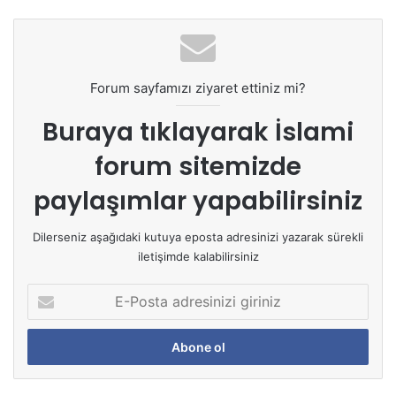
Forum sayfamızı ziyaret ettiniz mi?
Buraya tıklayarak
İslami
forum sitemizde
paylaşımlar yapabilirsiniz
Dilerseniz aşağıdaki kutuya eposta adresinizi yazarak sürekli
iletişimde kalabilirsiniz
E
-
P
o
s
t