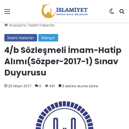
Menü
Dış gö
A
Anasayfa
/
İslami Haberler
İslami Haberler
Manşet
4/b Sözleşmeli İmam-Hatip
Alımı(Sözper-2017-1) Sınav
Duyurusu
20 Nisan 2017
0
491
6 dakika okuma süresi