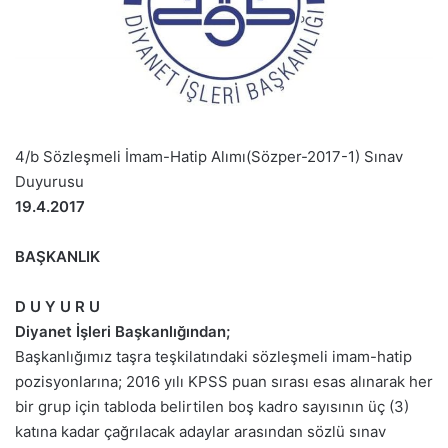
4/b Sözleşmeli İmam-Hatip Alımı(Sözper-2017-1) Sınav
Duyurusu
19.4.2017
BAŞKANLIK
​D U Y U R U​
Diyanet İşleri Başkanlığından;
Başkanlığımız taşra teşkilatındaki sözleşmeli imam-hatip
pozisyonlarına; 2016 yılı KPSS puan sırası esas alınarak her
bir grup için tabloda belirtilen boş kadro sayısının üç (3)
katına kadar çağrılacak adaylar arasından sözlü sınav