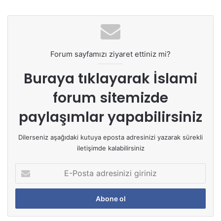
Forum sayfamızı ziyaret ettiniz mi?
Buraya tıklayarak
İslami
forum sitemizde
paylaşımlar yapabilirsiniz
Dilerseniz aşağıdaki kutuya eposta adresinizi yazarak sürekli
iletişimde kalabilirsiniz
E
-
P
o
s
t