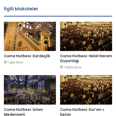
a
İlgili Makaleler
a
d
r
e
s
i
n
i
z
Cuma Hutbesi: Kardeşlik
Cuma Hutbesi: Helal Haram
i
Duyarlılığı
1 gün önce
g
1 hafta önce
i
r
i
n
i
z
Cuma Hutbesi: İslam
Cuma Hutbesi: Kur’an-ı
Medeniyeti
Kerim