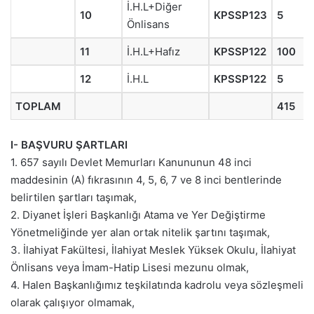
İ.H.L+Diğer
10
KPSSP123
5
Önlisans
11
İ.H.L+Hafız
KPSSP122
100
12
İ.H.L
KPSSP122
5
TOPLAM
415
I- BAŞVURU ŞARTLARI
1. 657 sayılı Devlet Memurları Kanununun 48 inci
maddesinin (A) fıkrasının 4, 5, 6, 7 ve 8 inci bentlerinde
belirtilen şartları taşımak,
2. Diyanet İşleri Başkanlığı Atama ve Yer Değiştirme
Yönetmeliğinde yer alan ortak nitelik şartını taşımak,
3. İlahiyat Fakültesi, İlahiyat Meslek Yüksek Okulu, İlahiyat
Önlisans veya İmam-Hatip Lisesi mezunu olmak,
4. Halen Başkanlığımız teşkilatında kadrolu veya sözleşmeli
olarak çalışıyor olmamak,