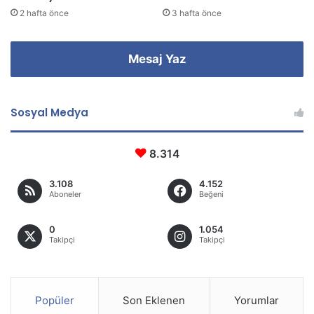
2 hafta önce
3 hafta önce
Mesaj Yaz
Sosyal Medya
8.314
3.108
4.152
Aboneler
Beğeni
0
1.054
Takipçi
Takipçi
Popüler
Son Eklenen
Yorumlar