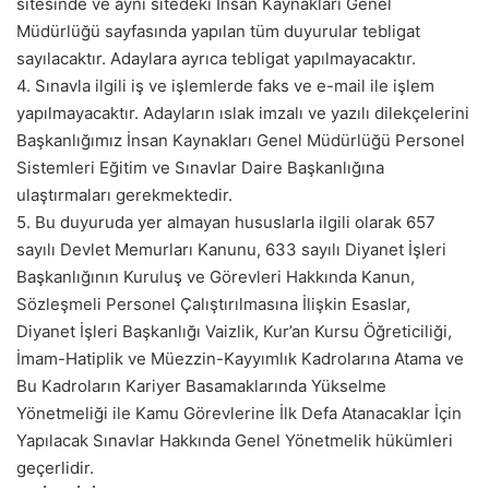
sitesinde ve aynı sitedeki İnsan Kaynakları Genel
Müdürlüğü sayfasında yapılan tüm duyurular tebligat
sayılacaktır. Adaylara ayrıca tebligat yapılmayacaktır.
4. Sınavla ilgili iş ve işlemlerde faks ve e-mail ile işlem
yapılmayacaktır. Adayların ıslak imzalı ve yazılı dilekçelerini
Başkanlığımız İnsan Kaynakları Genel Müdürlüğü Personel
Sistemleri Eğitim ve Sınavlar Daire Başkanlığına
ulaştırmaları gerekmektedir.
5. Bu duyuruda yer almayan hususlarla ilgili olarak 657
sayılı Devlet Memurları Kanunu, 633 sayılı Diyanet İşleri
Başkanlığının Kuruluş ve Görevleri Hakkında Kanun,
Sözleşmeli Personel Çalıştırılmasına İlişkin Esaslar,
Diyanet İşleri Başkanlığı Vaizlik, Kur’an Kursu Öğreticiliği,
İmam-Hatiplik ve Müezzin-Kayyımlık Kadrolarına Atama ve
Bu Kadroların Kariyer Basamaklarında Yükselme
Yönetmeliği ile Kamu Görevlerine İlk Defa Atanacaklar İçin
Yapılacak Sınavlar Hakkında Genel Yönetmelik hükümleri
geçerlidir.