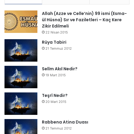
Allah (Azze ve Celle’nin) 99 ismi (Esma-
ül Hüsna) Sır ve Faziletleri – Kaç Kere
Zikir Edilmeli
22 Nisan 2015
Rüya Tabiri
21 Temmuz 2012
Selîm Akıl Nedir?
19 Mart 2015
Teşrî Nedir?
20 Mart 2015
Rabbena Atina Duası
21 Temmuz 2012