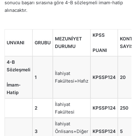
sonucu başarı sırasına göre 4-B sözleşmeli imam-hatip
alınacaktır.
KPSS
MEZUNİYET
KONTE
UNVANI
GRUBU
DURUMU
SAYISI
PUANI
4-B
Sözleşmeli
İlahiyat
1
KPSSP124
20
Fakültesi+Hafız
İmam-
Hatip
İlahiyat
2
KPSSP124
250
Fakültesi
İlahiyat
3
Önlisans+Diğer
KPSSP124
5