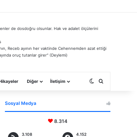
nler de dosdoğru olsunlar. Hak ve adalet ölçülerini
s
â’nın, Receb ayının her vaktinde Cehennemden azat ettiği
ayında oruç tutanlar girer" (Deylemi)
Dış görünümü deği
Arama yap ...
Hikayeler
Diğer
İletişim
Sosyal Medya
8.314
3.108
4.152