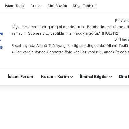
İslam Tarihi
Dualar
Dini Sözlük
Rüya Tabirleri
Bir Ayet
"Öyle ise emrolunduğun gibi dosdoğru ol. Beraberindeki tövbe ede
aşmayın. Şüphesiz O, yaptıklarınızı hakkıyla görür." (HUD/112)
Bir Hadi
Receb ayında Allahü Teâlâ’ya çok istiğfar edin; çünkü Allahü Teâl
kulları vardır. Ayrıca Cennette öyle köşkler vardır ki, ancak Receb 
İslami Forum
Kurân-ı Kerim
İlmihal Bilgiler
Dini 