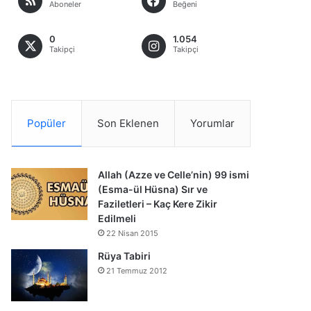
Aboneler
Beğeni
0
1.054
Takipçi
Takipçi
Popüler
Son Eklenen
Yorumlar
Allah (Azze ve Celle’nin) 99 ismi
(Esma-ül Hüsna) Sır ve
Faziletleri – Kaç Kere Zikir
Edilmeli
22 Nisan 2015
Rüya Tabiri
21 Temmuz 2012