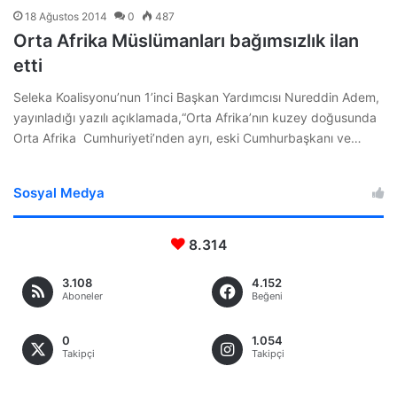
18 Ağustos 2014
0
487
Orta Afrika Müslümanları bağımsızlık ilan
etti
Seleka Koalisyonu’nun 1’inci Başkan Yardımcısı Nureddin Adem,
yayınladığı yazılı açıklamada,“Orta Afrika’nın kuzey doğusunda
Orta Afrika Cumhuriyeti’nden ayrı, eski Cumhurbaşkanı ve…
Sosyal Medya
8.314
3.108
4.152
Aboneler
Beğeni
0
1.054
Takipçi
Takipçi