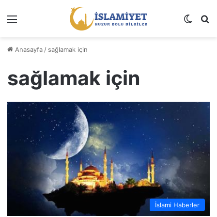
Menü
Dış gö
A
Anasayfa
/
sağlamak için
sağlamak için
İslami Haberler