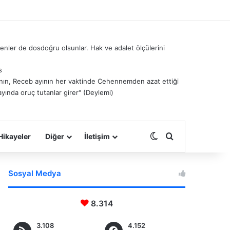
nler de dosdoğru olsunlar. Hak ve adalet ölçülerini
s
â’nın, Receb ayının her vaktinde Cehennemden azat ettiği
ayında oruç tutanlar girer" (Deylemi)
Dış görünümü deği
Arama yap ...
Hikayeler
Diğer
İletişim
Sosyal Medya
8.314
3.108
4.152