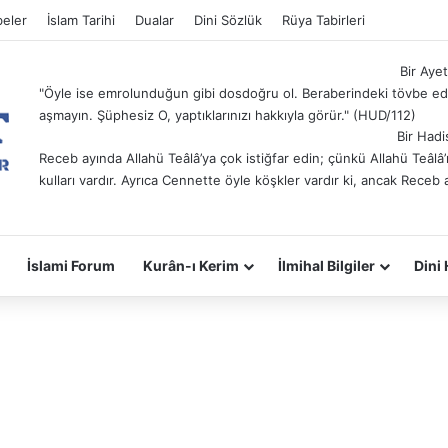
eler
İslam Tarihi
Dualar
Dini Sözlük
Rüya Tabirleri
Bir Ayet
"Öyle ise emrolunduğun gibi dosdoğru ol. Beraberindeki tövbe ede
aşmayın. Şüphesiz O, yaptıklarınızı hakkıyla görür." (HUD/112)
Bir Hadi
Receb ayında Allahü Teâlâ’ya çok istiğfar edin; çünkü Allahü Teâl
kulları vardır. Ayrıca Cennette öyle köşkler vardır ki, ancak Receb 
İslami Forum
Kurân-ı Kerim
İlmihal Bilgiler
Dini 