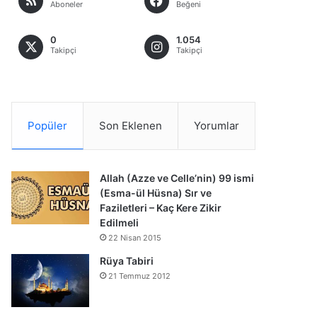
Aboneler
Beğeni
0
1.054
Takipçi
Takipçi
Popüler
Son Eklenen
Yorumlar
Allah (Azze ve Celle’nin) 99 ismi
(Esma-ül Hüsna) Sır ve
Faziletleri – Kaç Kere Zikir
Edilmeli
22 Nisan 2015
Rüya Tabiri
21 Temmuz 2012