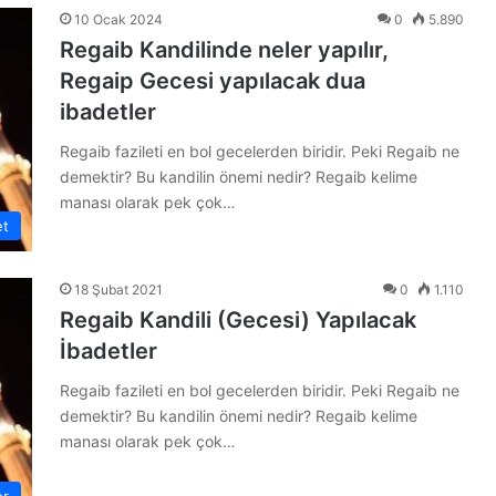
10 Ocak 2024
0
5.890
Regaib Kandilinde neler yapılır,
Regaip Gecesi yapılacak dua
ibadetler
Regaib fazileti en bol gecelerden biridir. Peki Regaib ne
demektir? Bu kandilin önemi nedir? Regaib kelime
manası olarak pek çok…
et
18 Şubat 2021
0
1.110
Regaib Kandili (Gecesi) Yapılacak
İbadetler
Regaib fazileti en bol gecelerden biridir. Peki Regaib ne
demektir? Bu kandilin önemi nedir? Regaib kelime
manası olarak pek çok…
er