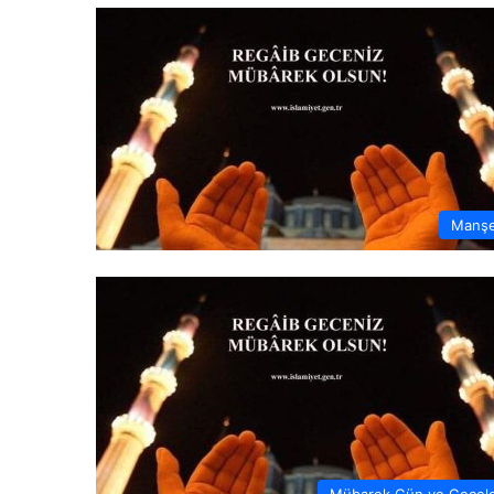
Manş
Mübarek Gün ve Gecel