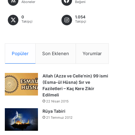
Aboneler
Beğeni
0
1.054
Takipçi
Takipçi
Popüler
Son Eklenen
Yorumlar
Allah (Azze ve Celle’nin) 99 ismi
(Esma-ül Hüsna) Sır ve
Faziletleri – Kaç Kere Zikir
Edilmeli
22 Nisan 2015
Rüya Tabiri
21 Temmuz 2012