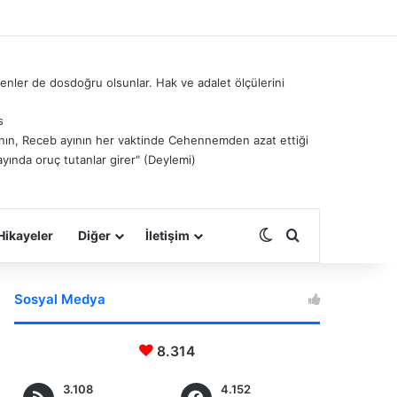
nler de dosdoğru olsunlar. Hak ve adalet ölçülerini
s
â’nın, Receb ayının her vaktinde Cehennemden azat ettiği
ayında oruç tutanlar girer" (Deylemi)
Dış görünümü deği
Arama yap ...
Hikayeler
Diğer
İletişim
Sosyal Medya
8.314
3.108
4.152