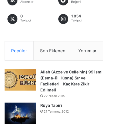
Aboneler
Beğeni
0
1.054
Takipçi
Takipçi
Popüler
Son Eklenen
Yorumlar
Allah (Azze ve Celle’nin) 99 ismi
(Esma-ül Hüsna) Sır ve
Faziletleri – Kaç Kere Zikir
Edilmeli
22 Nisan 2015
Rüya Tabiri
21 Temmuz 2012