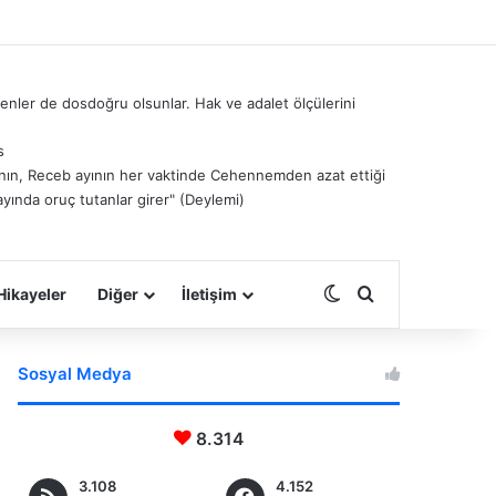
nler de dosdoğru olsunlar. Hak ve adalet ölçülerini
s
â’nın, Receb ayının her vaktinde Cehennemden azat ettiği
ayında oruç tutanlar girer" (Deylemi)
Dış görünümü deği
Arama yap ...
Hikayeler
Diğer
İletişim
Sosyal Medya
8.314
3.108
4.152