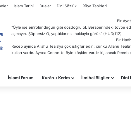
eler
İslam Tarihi
Dualar
Dini Sözlük
Rüya Tabirleri
Bir Ayet
"Öyle ise emrolunduğun gibi dosdoğru ol. Beraberindeki tövbe ede
aşmayın. Şüphesiz O, yaptıklarınızı hakkıyla görür." (HUD/112)
Bir Hadi
Receb ayında Allahü Teâlâ’ya çok istiğfar edin; çünkü Allahü Teâl
kulları vardır. Ayrıca Cennette öyle köşkler vardır ki, ancak Receb 
İslami Forum
Kurân-ı Kerim
İlmihal Bilgiler
Dini 