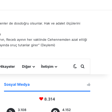
nler de dosdoğru olsunlar. Hak ve adalet ölçülerini
s
â’nın, Receb ayının her vaktinde Cehennemden azat ettiği
ayında oruç tutanlar girer" (Deylemi)
Dış görünümü deği
Arama yap ...
Hikayeler
Diğer
İletişim
Sosyal Medya
8.314
3.108
4.152