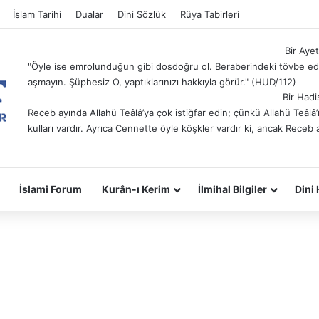
İslam Tarihi
Dualar
Dini Sözlük
Rüya Tabirleri
Bir Ayet
"Öyle ise emrolunduğun gibi dosdoğru ol. Beraberindeki tövbe ede
aşmayın. Şüphesiz O, yaptıklarınızı hakkıyla görür." (HUD/112)
Bir Hadi
Receb ayında Allahü Teâlâ’ya çok istiğfar edin; çünkü Allahü Teâl
kulları vardır. Ayrıca Cennette öyle köşkler vardır ki, ancak Receb 
İslami Forum
Kurân-ı Kerim
İlmihal Bilgiler
Dini 