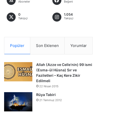
Aboneler
Beğeni
0
1.054
Takipçi
Takipçi
Popüler
Son Eklenen
Yorumlar
Allah (Azze ve Celle’nin) 99 ismi
(Esma-ül Hüsna) Sır ve
Faziletleri – Kaç Kere Zikir
Edilmeli
22 Nisan 2015
Rüya Tabiri
21 Temmuz 2012