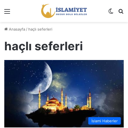
Menü
Dış gö
A
Anasayfa
/
haçlı seferleri
haçlı seferleri
İslami Haberler