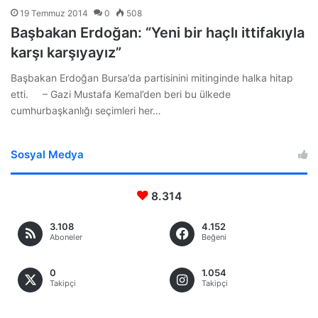
19 Temmuz 2014
0
508
Başbakan Erdoğan: “Yeni bir haçlı ittifakıyla
karşı karşıyayız”
Başbakan Erdoğan Bursa’da partisinini mitinginde halka hitap
etti. – Gazi Mustafa Kemal’den beri bu ülkede
cumhurbaşkanlığı seçimleri her…
Sosyal Medya
8.314
3.108
4.152
Aboneler
Beğeni
0
1.054
Takipçi
Takipçi