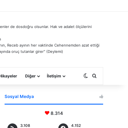
nler de dosdoğru olsunlar. Hak ve adalet ölçülerini
s
â’nın, Receb ayının her vaktinde Cehennemden azat ettiği
ayında oruç tutanlar girer" (Deylemi)
Dış görünümü deği
Arama yap ...
Hikayeler
Diğer
İletişim
Sosyal Medya
8.314
3.108
4.152