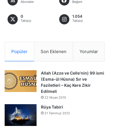
Aboneler
Beğeni
0
1.054
Takipçi
Takipçi
Popüler
Son Eklenen
Yorumlar
Allah (Azze ve Celle’nin) 99 ismi
(Esma-ül Hüsna) Sır ve
Faziletleri – Kaç Kere Zikir
Edilmeli
22 Nisan 2015
Rüya Tabiri
21 Temmuz 2012