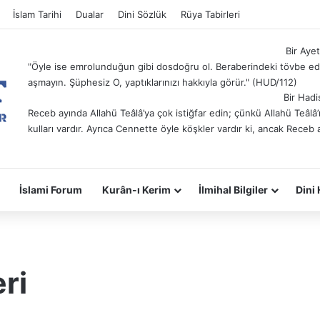
İslam Tarihi
Dualar
Dini Sözlük
Rüya Tabirleri
Bir Ayet
"Öyle ise emrolunduğun gibi dosdoğru ol. Beraberindeki tövbe ede
aşmayın. Şüphesiz O, yaptıklarınızı hakkıyla görür." (HUD/112)
Bir Hadi
Receb ayında Allahü Teâlâ’ya çok istiğfar edin; çünkü Allahü Teâl
kulları vardır. Ayrıca Cennette öyle köşkler vardır ki, ancak Receb 
İslami Forum
Kurân-ı Kerim
İlmihal Bilgiler
Dini 
ri