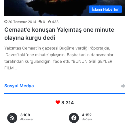
İslami Haberler
20 Temmuz 2014
0
438
Cemaat’e konuşan Yalçıntaş one minute
olayına kurgu dedi
Yalçıntaş Cemaat’in gazetesi Bugün’e verdiği röportajda,
Davos’taki ‘one minute’ çıkışının, Başbakan’ın danışmanları
tarafından kurgulandığını ifade etti. “BUNUN GİBİ ŞEYLER
FİLM…
Sosyal Medya
8.314
3.108
4.152
Aboneler
Beğeni