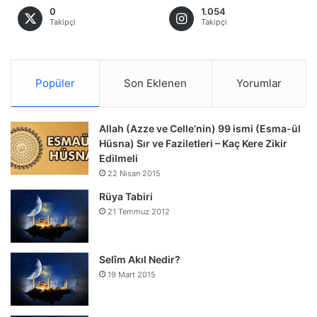
0
1.054
Takipçi
Takipçi
Popüler
Son Eklenen
Yorumlar
Allah (Azze ve Celle’nin) 99 ismi (Esma-ül
Hüsna) Sır ve Faziletleri – Kaç Kere Zikir
Edilmeli
22 Nisan 2015
Rüya Tabiri
21 Temmuz 2012
Selîm Akıl Nedir?
19 Mart 2015