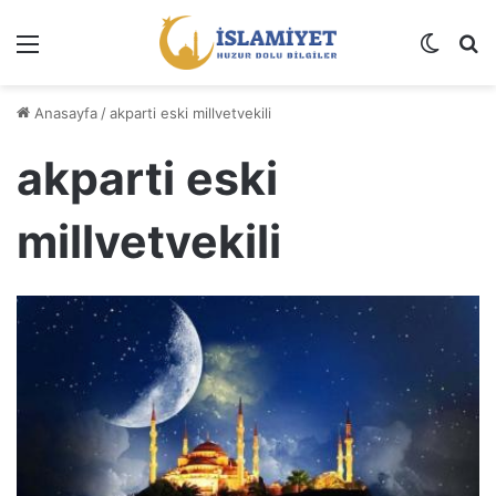
Menü
Dış gö
A
Anasayfa
/
akparti eski millvetvekili
akparti eski
millvetvekili