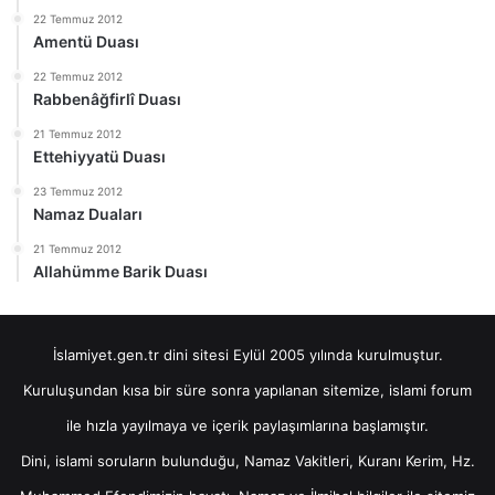
22 Temmuz 2012
Amentü Duası
22 Temmuz 2012
Rabbenâğfirlî Duası
21 Temmuz 2012
Ettehiyyatü Duası
23 Temmuz 2012
Namaz Duaları
21 Temmuz 2012
Allahümme Barik Duası
İslamiyet.gen.tr dini sitesi Eylül 2005 yılında kurulmuştur.
Kuruluşundan kısa bir süre sonra yapılanan sitemize, islami forum
ile hızla yayılmaya ve içerik paylaşımlarına başlamıştır.
Dini, islami soruların bulunduğu, Namaz Vakitleri, Kuranı Kerim, Hz.