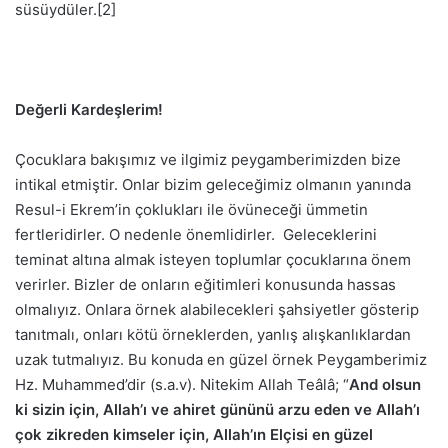
süsüydüler.[2]
Değerli Kardeşlerim!
Çocuklara bakışımız ve ilgimiz peygamberimizden bize
intikal etmiştir. Onlar bizim geleceğimiz olmanın yanında
Resul-i Ekrem’in çoklukları ile övüneceği ümmetin
fertleridirler. O nedenle önemlidirler. Geleceklerini
teminat altına almak isteyen toplumlar çocuklarına önem
verirler. Bizler de onların eğitimleri konusunda hassas
olmalıyız. Onlara örnek alabilecekleri şahsiyetler gösterip
tanıtmalı, onları kötü örneklerden, yanlış alışkanlıklardan
uzak tutmalıyız. Bu konuda en güzel örnek Peygamberimiz
Hz. Muhammed’dir (s.a.v). Nitekim Allah Teâlâ; “
And olsun
ki sizin için, Allah’ı ve ahiret gününü arzu eden ve Allah’ı
çok zikreden kimseler için, Allah’ın Elçisi en güzel