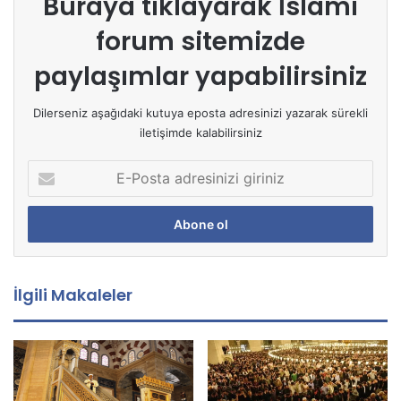
Buraya tıklayarak
İslami
forum sitemizde
paylaşımlar yapabilirsiniz
Dilerseniz aşağıdaki kutuya eposta adresinizi yazarak sürekli
iletişimde kalabilirsiniz
E
-
P
o
s
t
a
İlgili Makaleler
a
d
r
e
s
i