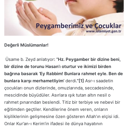
Değerli Müslümanlar!
Üsame b. Zeyd anlatıyor
: “
Hz. Peygamber bir dizine beni,
bir dizine de torunu Hasan’ı oturtur ve ikimizi birden
bağrına basarak ‘Ey Rabbim! Bunlara rahmet eyle. Ben de
bunlara karşı merhametliyim
’
derdi
.”
[1]
Asr-ı saadetin
çocukları onun dizlerinde, omuzlarında, seccadesinde,
mescidinde büyüdüler. Asırlara ışık tutan altın nesil o
rahmet pınarından beslendi. Titiz bir terbiye ve nebevi bir
eğitimden geçtiler. Kendilerine önem veren, onların
kişiliklerinin gelişmesine özen gösteren Allah’ın elçisi idi.
Onlar Kur’an-ı Kerim’in ifadesi ile dünya hayatının