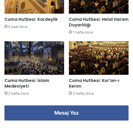
n
i
z
Cuma Hutbesi: Kardeşlik
Cuma Hutbesi: Helal Haram
i
Duyarlılığı
6 saat önce
g
1 hafta önce
i
r
i
n
i
z
Cuma Hutbesi: İslam
Cuma Hutbesi: Kur’an-ı
Medeniyeti
Kerim
2 hafta önce
3 hafta önce
Mesaj Yaz