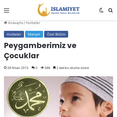
Menü
Dış gö
A
Anasayfa
/
Hutbeler
Hutbeler
Manşet
Özel Bölüm
Peygamberimiz ve
Çocuklar
28 Nisan 2013
0
588
2 dakika okuma süresi