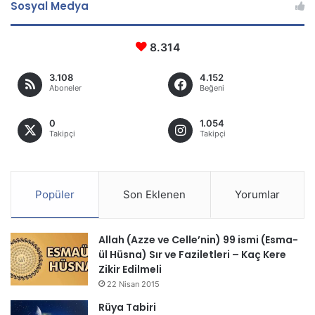
Sosyal Medya
8.314
3.108
4.152
Aboneler
Beğeni
0
1.054
Takipçi
Takipçi
Popüler
Son Eklenen
Yorumlar
Allah (Azze ve Celle’nin) 99 ismi (Esma-
ül Hüsna) Sır ve Faziletleri – Kaç Kere
Zikir Edilmeli
22 Nisan 2015
Rüya Tabiri