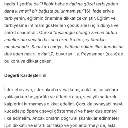
hadis-i şerifte de “
Hiçbir baba evladına güzel terbiyeden
daha kıymetli bir bağışta bulunmamıştır
”[6] ifadeleriyle
terbiyenin, eğitimin önemine dikkat çekmiştir. Eğitim ve
terbiyesine ihtimam gösterilen çocuk ailesi için dünya ve
ahiret saadetidir. Çünkü “
İnsanoğlu öldüğü zaman bütün
amellerinin sevabı da sona erer. Şu üç şey bundan
müstesnadır. Sadaka-i cariye, istifade edilen ilim, kendisine
dua eden hayırlı evlat”
[7] buyuran Hz. Peygamber (s.a.v)’de
bu konuya dikkat çeker.
Değerli Kardeşlerim!
İster ebeveyn, ister akraba veya komşu olalım, çocuklara
yaklaşırken hoşgörülü ve affedici olup, sesi yükselterek
kalplerini kırmamaya dikkat edelim. Çocukla oynayabilmeyi,
kucaklayıp öperek sevgi göstermeyi ve hayır dua etmeyi
ilke edinelim. Ancak onların doğru alışkanlıklar edinmeleri
için dikkatli ve ısrarlı bir takip ve yönlendirmeyi de, asla