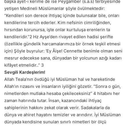
başka ayet-i kerime de ise Peygamber (s.a.s) terbiyesinde
yetişen Medineli Müslümanlar şöyle övülmektedir:
“Kendileri son derece ihtiyaç içinde bulunsalar bile, onları
kendilerine tercih ederler. Kim nefsinin cimriliğinden,
hırsından korunursa, işte onlar kurtuluşa erenlerin ta
kendileridir.”2 Hz Ayşe’den rivayet edilen hadisi şerifte
(özellikle gündelik harcamalarımıza bir örnek teşkil etmesi
için) Şöyle buyrulur: ‘Ey Âişe! Cennette benimle olman seni
mesrur edecekse sana, dünyadan bir yolcunun azığı kadarı
kifâyet etmelidir..” 3
Sevgili Kardeşlerim!
Allah Teala’nın övdüğü iyi Müslüman hal ve hareketinde
Allah’ın rızasını ve insanların iyiliğini gözetir. “Sonra o gün,
nimetlerden mutlaka hesaba çekileceksiniz” 4 hitabını her
zaman hatırında tutar. İnsan, kazancındaki ihtiyaç
sahiplerinin hakkını zekat olarak verir. Sadakalarla da
dünya ve ahiret hayatını temizler ve arındırır. İyi Müslüman
dünyada kendisine sunulan sınırlı nimetleri bir ölçü