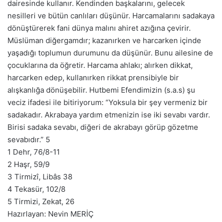
dairesinde kullanır. Kendinden başkalarını, gelecek
nesilleri ve bütün canlıları düşünür. Harcamalarını sadakaya
dönüştürerek fani dünya malını ahiret azığına çevirir.
Müslüman diğergamdır; kazanırken ve harcarken içinde
yaşadığı toplumun durumunu da düşünür. Bunu ailesine de
çocuklarına da öğretir. Harcama ahlakı; alırken dikkat,
harcarken edep, kullanırken rikkat prensibiyle bir
alışkanlığa dönüşebilir. Hutbemi Efendimizin (s.a.s) şu
veciz ifadesi ile bitiriyorum: “Yoksula bir şey vermeniz bir
sadakadır. Akrabaya yardım etmenizin ise iki sevabı vardır.
Birisi sadaka sevabı, diğeri de akrabayı görüp gözetme
sevabıdır.” 5
1 Dehr, 76/8-11
2 Haşr, 59/9
3 Tirmizî, Libâs 38
4 Tekasür, 102/8
5 Tirmizi, Zekat, 26
Hazırlayan: Nevin MERİÇ