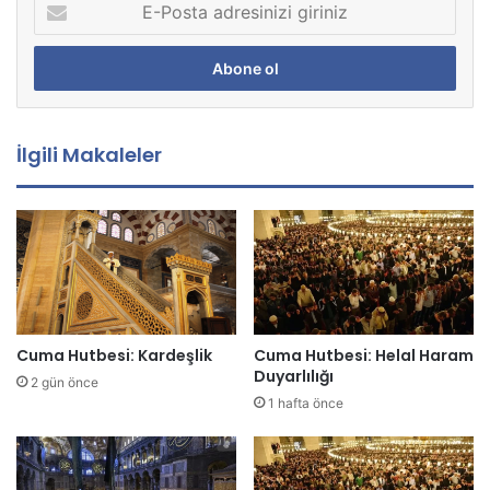
E
-
P
o
s
t
a
İlgili Makaleler
a
d
r
e
s
i
n
i
z
Cuma Hutbesi: Kardeşlik
Cuma Hutbesi: Helal Haram
i
Duyarlılığı
2 gün önce
g
1 hafta önce
i
r
i
n