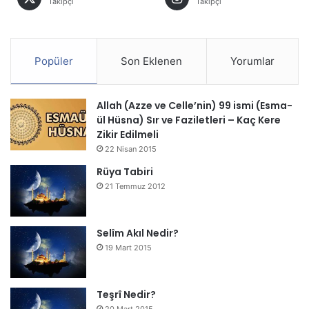
Takipçi
Takipçi
Popüler
Son Eklenen
Yorumlar
Allah (Azze ve Celle’nin) 99 ismi (Esma-
ül Hüsna) Sır ve Faziletleri – Kaç Kere
Zikir Edilmeli
22 Nisan 2015
Rüya Tabiri
21 Temmuz 2012
Selîm Akıl Nedir?
19 Mart 2015
Teşrî Nedir?