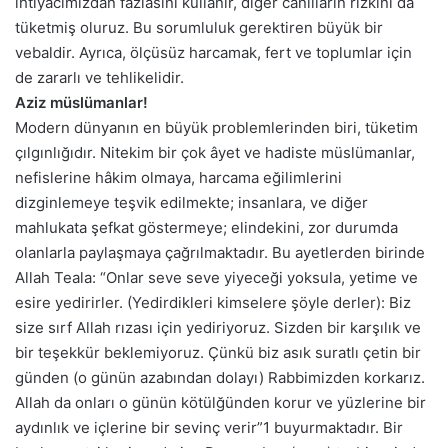
ihtiyacımızdan fazlasını kullanır, diğer canlıların rızkını da
tüketmiş oluruz. Bu sorumluluk gerektiren büyük bir
vebaldir. Ayrıca, ölçüsüz harcamak, fert ve toplumlar için
de zararlı ve tehlikelidir.
Aziz müslümanlar!
Modern dünyanın en büyük problemlerinden biri, tüketim
çılgınlığıdır. Nitekim bir çok âyet ve hadiste müslümanlar,
nefislerine hâkim olmaya, harcama eğilimlerini
dizginlemeye teşvik edilmekte; insanlara, ve diğer
mahlukata şefkat göstermeye; elindekini, zor durumda
olanlarla paylaşmaya çağrılmaktadır. Bu ayetlerden birinde
Allah Teala: “Onlar seve seve yiyeceği yoksula, yetime ve
esire yedirirler. (Yedirdikleri kimselere şöyle derler): Biz
size sırf Allah rızası için yediriyoruz. Sizden bir karşılık ve
bir teşekkür beklemiyoruz. Çünkü biz asık suratlı çetin bir
günden (o günün azabından dolayı) Rabbimizden korkarız.
Allah da onları o günün kötülğünden korur ve yüzlerine bir
aydınlık ve içlerine bir sevinç verir”1 buyurmaktadır. Bir