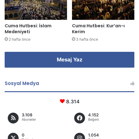
i
z
Cuma Hutbesi: İslam
Cuma Hutbesi: Kur’an-ı
Medeniyeti
Kerim
2 hafta önce
3 hafta önce
Mesaj Yaz
Sosyal Medya
8.314
3.108
4.152
Aboneler
Beğeni
0
1.054