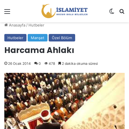
Menü
Dış gö
A
Anasayfa
/
Hutbeler
Hutbeler
Manşet
Özel Bölüm
Harcama Ahlakı
26 Ocak 2014
0
478
2 dakika okuma süresi