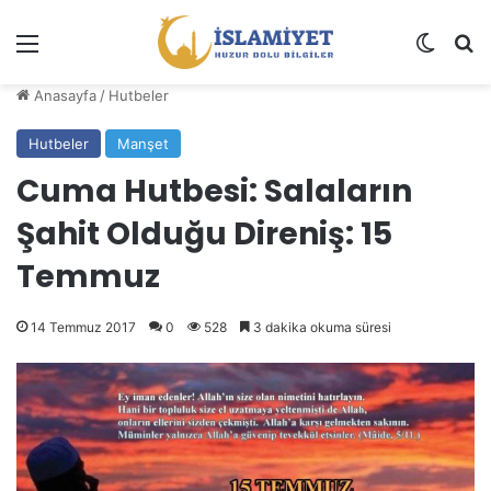
Menü
Dış gö
A
Anasayfa
/
Hutbeler
Hutbeler
Manşet
Cuma Hutbesi: Salaların
Şahit Olduğu Direniş: 15
Temmuz
14 Temmuz 2017
0
528
3 dakika okuma süresi