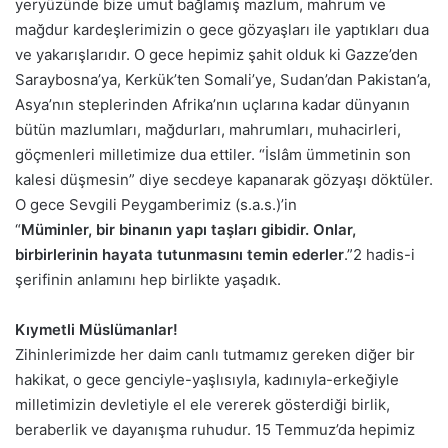
yeryüzünde bize umut bağlamış mazlum, mahrum ve
mağdur kardeşlerimizin o gece gözyaşları ile yaptıkları dua
ve yakarışlarıdır. O gece hepimiz şahit olduk ki Gazze’den
Saraybosna’ya, Kerkük’ten Somali’ye, Sudan’dan Pakistan’a,
Asya’nın steplerinden Afrika’nın uçlarına kadar dünyanın
bütün mazlumları, mağdurları, mahrumları, muhacirleri,
göçmenleri milletimize dua ettiler. “İslâm ümmetinin son
kalesi düşmesin” diye secdeye kapanarak gözyaşı döktüler.
O gece Sevgili Peygamberimiz (s.a.s.)’in
“
Müminler, bir binanın yapı taşları gibidir. Onlar,
birbirlerinin hayata tutunmasını temin ederler
.”2 hadis-i
şerifinin anlamını hep birlikte yaşadık.
Kıymetli Müslümanlar!
Zihinlerimizde her daim canlı tutmamız gereken diğer bir
hakikat, o gece genciyle-yaşlısıyla, kadınıyla-erkeğiyle
milletimizin devletiyle el ele vererek gösterdiği birlik,
beraberlik ve dayanışma ruhudur. 15 Temmuz’da hepimiz