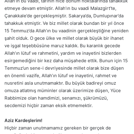
Allah’ın bu vaadi, tarihin nice dönüm noktalarında tahakkuk
etmeye devam etmiştir. Allah’ın bu vaadi Malazgirt’te,
Çanakkale’de gerçekleşmiştir. Sakarya’da, Dumlupınar’da
tahakkuk etmiştir. Ve biz millet olarak bundan bir yıl önce
15 Temmuz’da Allah’ın bu vaadinin gerçekleştiğine yeniden
şahit olduk. O gece ülke ve millet olarak büyük bir ihanet
ve işgal teşebbüsüne maruz kaldık. Bu karanlık gecede
Allah’ın lütuf ve rahmetini, yardım ve inayetini bizlerden
esirgemediğini bir kez daha müşahede ettik. Bunun için 15
Temmuz’un sene-i devriyesinde millet olarak bize düşen
en önemli vazife, Allah’ın lütuf ve inayetini, rahmet ve
nusretini asla unutmamaktır. Bu büyük badireyi omuz
omuza atlatmış müminler olarak üzerimize düşen, Yüce
Rabbimize olan hamdimizi, senamızı, şükrümüzü,
secdemizi hiçbir zaman eksik etmemektir.
Aziz Kardeşlerim!
Hiçbir zaman unutmamamız gereken bir gerçek de