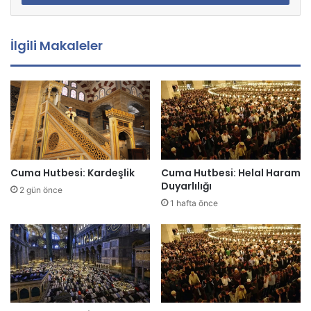
s
t
a
İlgili Makaleler
a
d
r
e
s
i
n
i
z
Cuma Hutbesi: Kardeşlik
Cuma Hutbesi: Helal Haram
i
Duyarlılığı
2 gün önce
g
1 hafta önce
i
r
i
n
i
z