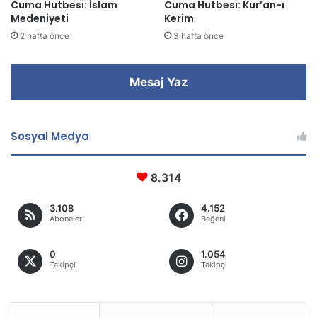
Cuma Hutbesi: İslam
Cuma Hutbesi: Kur’an-ı
Medeniyeti
Kerim
2 hafta önce
3 hafta önce
Mesaj Yaz
Sosyal Medya
8.314
3.108
4.152
Aboneler
Beğeni
0
1.054
Takipçi
Takipçi