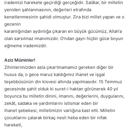
irademizi harekete geçirdiği gerçeğidir. Salâlar, bir milletin
yeniden şahlanmasının, değerleri etrafında
kenetlenmesinin şahidi olmuştur. Zira bizi millet yapan ve o
gecenin
karanlığından aydınlığa çıkaran en büyük gücümüz, Allah’a
olan sarsılmaz imanımızdır. O’ndan gayrı hiçbir güce boyun
eğmeme irademizdir.
Aziz Müminler!
Zihinlerimizden asla çıkartmamamız gereken diğer bir
husus da, o gece maruz kaldığımız ihanet ve işgal
teşebbüsünün din kisvesi altında yapılmasıdır. 15 Temmuz
gecesinde şahit olduk ki suret-i haktan görünerek 40 yıl
boyunca bu milletin dinini, imanını, değerlerini, duygularını,
zekât, sadaka ve yardımlarını istismar eden bir
ihanet şebekesi, milletimizin varlığına kast etti. Milletin
çocuklarını çalarak birkaç nesli heba eden bir nifak
hareketi,