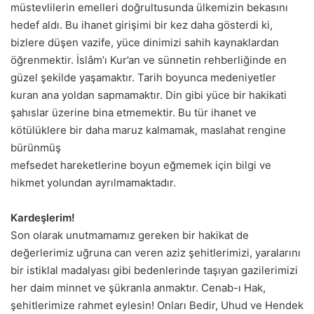
müstevlilerin emelleri doğrultusunda ülkemizin bekasını
hedef aldı. Bu ihanet girişimi bir kez daha gösterdi ki,
bizlere düşen vazife, yüce dinimizi sahih kaynaklardan
öğrenmektir. İslâm’ı Kur’an ve sünnetin rehberliğinde en
güzel şekilde yaşamaktır. Tarih boyunca medeniyetler
kuran ana yoldan sapmamaktır. Din gibi yüce bir hakikati
şahıslar üzerine bina etmemektir. Bu tür ihanet ve
kötülüklere bir daha maruz kalmamak, maslahat rengine
bürünmüş
mefsedet hareketlerine boyun eğmemek için bilgi ve
hikmet yolundan ayrılmamaktadır.
Kardeşlerim!
Son olarak unutmamamız gereken bir hakikat de
değerlerimiz uğruna can veren aziz şehitlerimizi, yaralarını
bir istiklal madalyası gibi bedenlerinde taşıyan gazilerimizi
her daim minnet ve şükranla anmaktır. Cenab-ı Hak,
şehitlerimize rahmet eylesin! Onları Bedir, Uhud ve Hendek