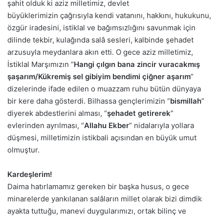
şahit olduk ki aziz milletimiz, devlet
büyüklerimizin çağrısıyla kendi vatanını, hakkını, hukukunu,
özgür iradesini, istiklal ve bağımsızlığını savunmak için
dilinde tekbir, kulağında salâ sesleri, kalbinde şehadet
arzusuyla meydanlara akın etti. O gece aziz milletimiz,
İstiklal Marşımızın “
Hangi çılgın bana zincir vuracakmış
şaşarım/Kükremiş sel gibiyim bendimi çiğner aşarım
”
dizelerinde ifade edilen o muazzam ruhu bütün dünyaya
bir kere daha gösterdi. Bilhassa gençlerimizin “
bismillah
”
diyerek abdestlerini alması, “
şehadet getirerek
”
evlerinden ayrılması, “
Allahu Ekber
” nidalarıyla yollara
düşmesi, milletimizin istikbali açısından en büyük umut
olmuştur.
Kardeşlerim!
Daima hatırlamamız gereken bir başka husus, o gece
minarelerde yankılanan salâların millet olarak bizi dimdik
ayakta tuttuğu, manevi duygularımızı, ortak bilinç ve