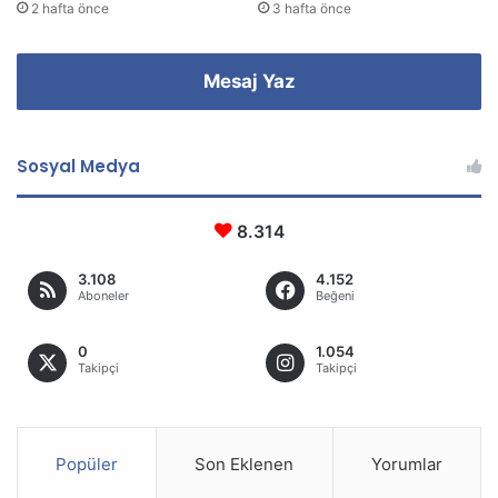
2 hafta önce
3 hafta önce
Mesaj Yaz
Sosyal Medya
8.314
3.108
4.152
Aboneler
Beğeni
0
1.054
Takipçi
Takipçi
Popüler
Son Eklenen
Yorumlar