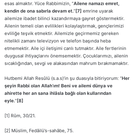
esas almaktır. Yüce Rabbimizin, “
Ailene namazı emret,
kendin de ona sabırla devam et.
”
[7]
emrine uyarak
ailemize ibadet bilinci kazandırmaya gayret göstermektir.
Ailenin temeli olan evlilikleri kolaylaştırmak, gençlerimizi
evliliğe teşvik etmektir. Ailemizle geçirmemiz gereken
nitelikli zamanı televizyon ve telefon başında heba
etmemektir. Aile içi iletişimi canlı tutmaktır. Aile fertlerinin
duygusal ihtiyaçlarını önemsemektir. Çocuklarımızı, ailenin
sıcaklığından, sevgi ve alakasından mahrum bırakmamaktır.
Hutbemi Allah Resûlü (s.a.s)’in şu duasıyla bitiriyorum: “
Her
şeyin Rabbi olan Allah’ım! Beni ve ailemi dünya ve
ahirette her an sana ihlâsla bağlı olan kullarından
eyle.
”
[8]
[1] Rûm, 30/21.
[2] Müslim, Fedâilü’s-sahâbe, 75.