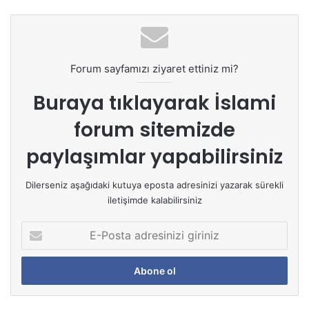
Forum sayfamızı ziyaret ettiniz mi?
Buraya tıklayarak
İslami
forum sitemizde
paylaşımlar yapabilirsiniz
Dilerseniz aşağıdaki kutuya eposta adresinizi yazarak sürekli
iletişimde kalabilirsiniz
E
-
P
o
s
t