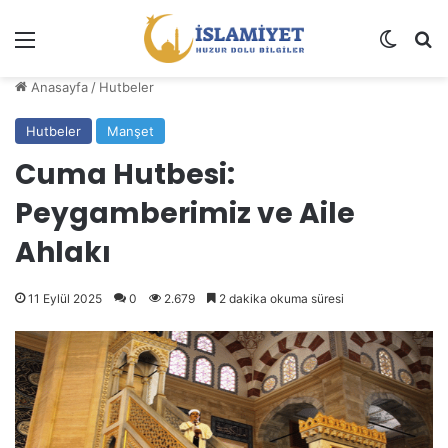
Menü
Dış gö
A
Anasayfa
/
Hutbeler
Hutbeler
Manşet
Cuma Hutbesi:
Peygamberimiz ve Aile
Ahlakı
11 Eylül 2025
0
2.679
2 dakika okuma süresi