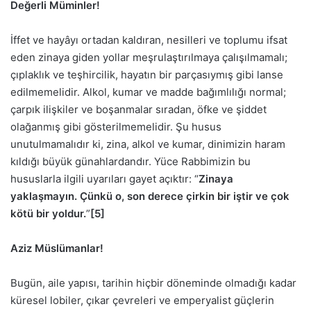
Değerli Müminler!
İffet ve hayâyı ortadan kaldıran, nesilleri ve toplumu ifsat
eden zinaya giden yollar meşrulaştırılmaya çalışılmamalı;
çıplaklık ve teşhircilik, hayatın bir parçasıymış gibi lanse
edilmemelidir. Alkol, kumar ve madde bağımlılığı normal;
çarpık ilişkiler ve boşanmalar sıradan, öfke ve şiddet
olağanmış gibi gösterilmemelidir. Şu husus
unutulmamalıdır ki, zina, alkol ve kumar, dinimizin haram
kıldığı büyük günahlardandır. Yüce Rabbimizin bu
hususlarla ilgili uyarıları gayet açıktır: “
Zinaya
yaklaşmayın. Çünkü o, son derece çirkin bir iştir ve çok
kötü bir yoldur.
”
[5]
Aziz Müslümanlar!
Bugün, aile yapısı, tarihin hiçbir döneminde olmadığı kadar
küresel lobiler, çıkar çevreleri ve emperyalist güçlerin