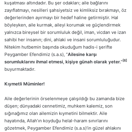
kuşatması altındadır. Bu şer odakları; aile bağlarını
zayıflatmayı, nesilleri şahsiyetsiz ve kimliksiz bırakmayı, öz
değerlerinden ayırmayı bir hedef haline getirmiştir. Hal
böyleyken, aile kurmak, aileyi korumak ve güçlendirmek
yalnızca bireysel bir sorumluluk değil, iman, vicdan ve izan
sahibi her insanın; dini, ahlaki ve insani sorumluluğudur.
Nitekim hutbemin başında okuduğum hadis-i şerifte
Peygamber Efendimiz (s.a.s), “
Ailesine karşı
[6]
sorumluklarını ihmal etmesi, kişiye günah olarak yeter.
”
buyurmaktadır.
Kıymetli Müminler!
Aile değerlerinin örselenmeye çalışıldığı bu zamanda bize
düşen; dünyadaki cennetimiz, muhkem kalemiz, son
sığınağımız olan ailemizin kıymetini bilmektir. Aile
hayatında, Allah’ın koyduğu helal-haram sınırlarını
gözetmek, Peygamber Efendimiz (s.a.s)’in güzel ahlakını