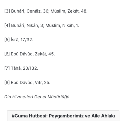
[3] Buhârî, Cenâiz, 36; Müslim, Zekât, 48.
[4] Buhârî, Nikâh, 3; Müslim, Nikâh, 1.
[5] İsrâ, 17/32.
[6] Ebû Dâvûd, Zekât, 45.
[7] Tâhâ, 20/132.
[8] Ebû Dâvûd, Vitr, 25.
Din Hizmetleri Genel Müdürlüğü
Cuma Hutbesi: Peygamberimiz ve Aile Ahlakı