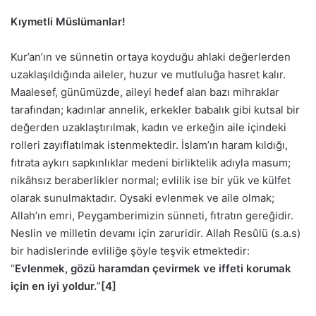
Kıymetli Müslümanlar!
Kur’an’ın ve sünnetin ortaya koyduğu ahlaki değerlerden
uzaklaşıldığında aileler, huzur ve mutluluğa hasret kalır.
Maalesef, günümüzde, aileyi hedef alan bazı mihraklar
tarafından; kadınlar annelik, erkekler babalık gibi kutsal bir
değerden uzaklaştırılmak, kadın ve erkeğin aile içindeki
rolleri zayıflatılmak istenmektedir. İslam’ın haram kıldığı,
fıtrata aykırı sapkınlıklar medeni birliktelik adıyla masum;
nikâhsız beraberlikler normal; evlilik ise bir yük ve külfet
olarak sunulmaktadır. Oysaki evlenmek ve aile olmak;
Allah’ın emri, Peygamberimizin sünneti, fıtratın gereğidir.
Neslin ve milletin devamı için zaruridir. Allah Resûlü (s.a.s)
bir hadislerinde evliliğe şöyle teşvik etmektedir:
“
Evlenmek, gözü haramdan çevirmek ve iffeti korumak
için en iyi yoldur.
”
[4]