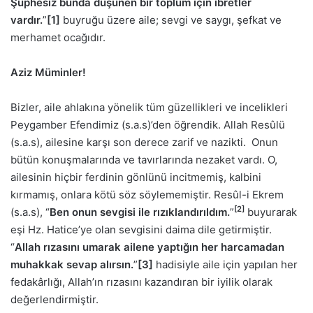
Şüphesiz bunda düşünen bir toplum için ibretler
vardır.
”
[1]
buyruğu üzere aile; sevgi ve saygı, şefkat ve
merhamet ocağıdır.
Aziz Müminler!
Bizler, aile ahlakına yönelik tüm güzellikleri ve incelikleri
Peygamber Efendimiz (s.a.s)’den öğrendik. Allah Resûlü
(s.a.s), ailesine karşı son derece zarif ve nazikti. Onun
bütün konuşmalarında ve tavırlarında nezaket vardı. O,
ailesinin hiçbir ferdinin gönlünü incitmemiş, kalbini
kırmamış, onlara kötü söz söylememiştir. Resûl-i Ekrem
[2]
(s.a.s), “
Ben onun sevgisi ile rızıklandırıldım.
”
buyurarak
eşi Hz. Hatice’ye olan sevgisini daima dile getirmiştir.
“
Allah rızasını umarak ailene yaptığın her harcamadan
muhakkak sevap alırsın.
”
[3]
hadisiyle aile için yapılan her
fedakârlığı, Allah’ın rızasını kazandıran bir iyilik olarak
değerlendirmiştir.