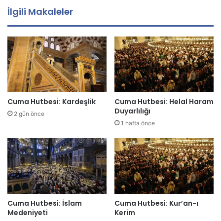
a
İlgili Makaleler
a
d
r
e
s
i
n
i
z
Cuma Hutbesi: Kardeşlik
Cuma Hutbesi: Helal Haram
i
Duyarlılığı
2 gün önce
g
1 hafta önce
i
r
i
n
i
z
Cuma Hutbesi: İslam
Cuma Hutbesi: Kur’an-ı
Medeniyeti
Kerim