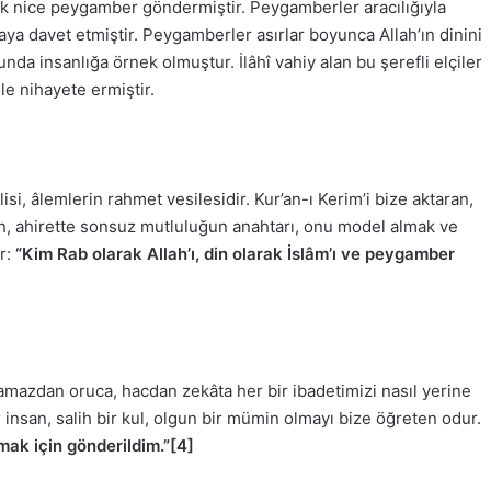
rak nice peygamber göndermiştir. Peygamberler aracılığıyla
ya davet etmiştir. Peygamberler asırlar boyunca Allah’ın dinini
unda insanlığa örnek olmuştur. İlâhî vahiy alan bu şerefli elçiler
e nihayete ermiştir.
i, âlemlerin rahmet vesilesidir. Kur’an-ı Kerim’i bize aktaran,
, ahirette sonsuz mutluluğun anahtarı, onu model almak ve
ir:
“Kim Rab olarak Allah’ı, din olarak İslâm’ı ve peygamber
mazdan oruca, hacdan zekâta her bir ibadetimizi nasıl yerine
 insan, salih bir kul, olgun bir mümin olmayı bize öğreten odur.
ak için gönderildim.”
[4]