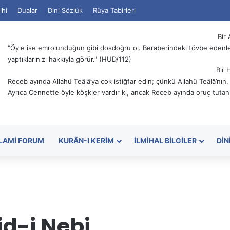
ihi
Dualar
Dini Sözlük
Rüya Tabirleri
Bir 
"Öyle ise emrolunduğun gibi dosdoğru ol. Beraberindeki tövbe edenler
yaptıklarınızı hakkıyla görür." (HUD/112)
Bir 
Receb ayında Allahü Teâlâ’ya çok istiğfar edin; çünkü Allahü Teâlâ’nın
Ayrıca Cennette öyle köşkler vardır ki, ancak Receb ayında oruç tutanl
SLAMI FORUM
KURÂN-I KERIM
İLMIHAL BILGILER
DIN
d-i Nebi