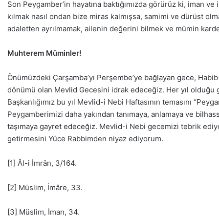
Son Peygamber’in hayatına baktığımızda görürüz ki, iman ve 
kılmak nasıl ondan bize miras kalmışsa, samimi ve dürüst olm
adaletten ayrılmamak, ailenin değerini bilmek ve mümin karde
Muhterem Müminler!
Önümüzdeki Çarşamba’yı Perşembe’ye bağlayan gece, Habib-i K
dönümü olan Mevlid Gecesini idrak edeceğiz. Her yıl olduğu gi
Başkanlığımız bu yıl Mevlid-i Nebi Haftasının temasını “Peyga
Peygamberimizi daha yakından tanımaya, anlamaya ve bilhassa 
taşımaya gayret edeceğiz. Mevlid-i Nebi gecemizi tebrik ediyo
getirmesini Yüce Rabbimden niyaz ediyorum.
[1] Âl-i İmrân, 3/164.
[2] Müslim, İmâre, 33.
[3] Müslim, İman, 34.