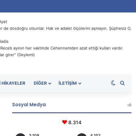
Ayet
 de dosdoğru olsunlar. Hak ve adalet ölçülerini aşmayın. Şüphesiz O,
Hadis
, Receb ayının her vaktinde Cehennemden azat ettiği kulları vardır.
ar girer" (Deylemi)
Dış görü
Aram
I HIKAYELER
DIĞER
İLETIŞIM
Sosyal Medya
8.314
3.108
4.152