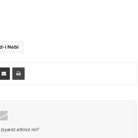
d-i Nebi
E-Posta ile paylaş
Yazdır
ziyaret ettiniz mi?