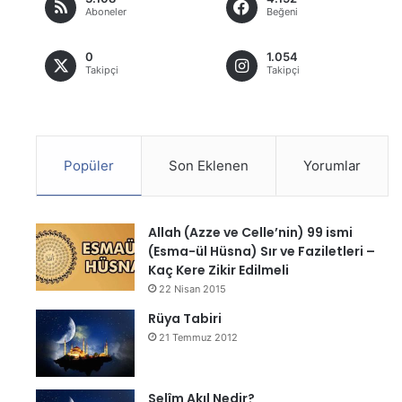
Aboneler
Beğeni
0
1.054
Takipçi
Takipçi
Popüler
Son Eklenen
Yorumlar
Allah (Azze ve Celle’nin) 99 ismi
(Esma-ül Hüsna) Sır ve Faziletleri –
Kaç Kere Zikir Edilmeli
22 Nisan 2015
Rüya Tabiri
21 Temmuz 2012
Selîm Akıl Nedir?