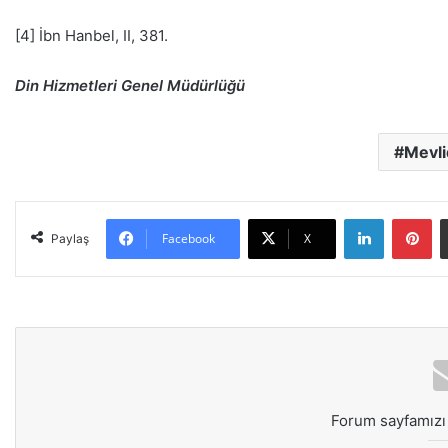
[4] İbn Hanbel, II, 381.
Din Hizmetleri Genel Müdürlüğü
Mevli
LinkedIn
Pinterest
Facebook
X
Paylaş
Forum sayfamızı 