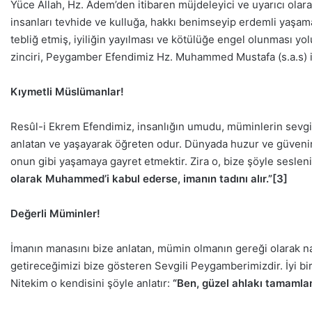
Yüce Allah, Hz. Âdem’den itibaren müjdeleyici ve uyarıcı ola
insanları tevhide ve kulluğa, hakkı benimseyip erdemli yaşama
tebliğ etmiş, iyiliğin yayılması ve kötülüğe engel olunması yol
zinciri, Peygamber Efendimiz Hz. Muhammed Mustafa (s.a.s) il
Kıymetli Müslümanlar!
Resûl-i Ekrem Efendimiz, insanlığın umudu, müminlerin sevgilis
anlatan ve yaşayarak öğreten odur. Dünyada huzur ve güvenin
onun gibi yaşamaya gayret etmektir. Zira o, bize şöyle seslen
olarak Muhammed’i kabul ederse, imanın tadını alır.”
[3]
Değerli Müminler!
İmanın manasını bize anlatan, mümin olmanın gereği olarak na
getireceğimizi bize gösteren Sevgili Peygamberimizdir. İyi bir
Nitekim o kendisini şöyle anlatır:
“Ben, güzel ahlakı tamamlam