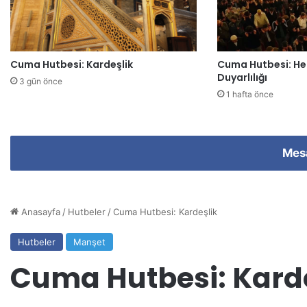
z
i
g
i
Cuma Hutbesi: Kardeşlik
Cuma Hutbesi: He
r
Duyarlılığı
i
3 gün önce
n
1 hafta önce
i
z
Mes