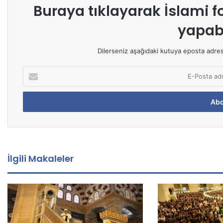
Buraya tıklayarak
İslami f
yapabi
Dilerseniz aşağıdaki kutuya eposta adresin
E
-
P
o
s
t
a
a
d
İlgili Makaleler
r
e
s
i
n
i