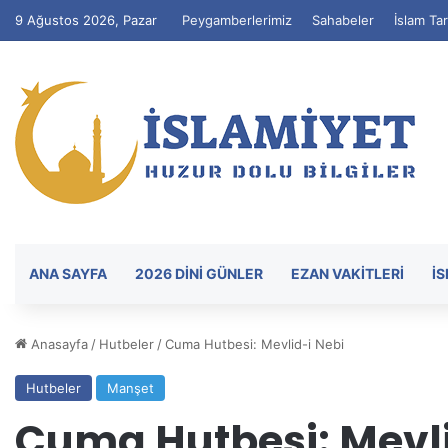
9 Ağustos 2026, Pazar
Peygamberlerimiz
Sahabeler
İslam Tar
ANA SAYFA
2026 DİNİ GÜNLER
EZAN VAKITLERI
İ
Anasayfa
/
Hutbeler
/
Cuma Hutbesi: Mevlid-i Nebi
Hutbeler
Manşet
Cuma Hutbesi: Mevli