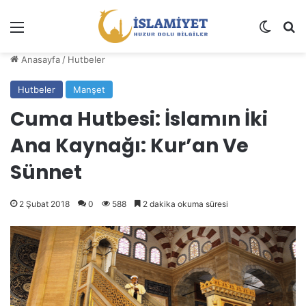
Menü
Dış gö
A
Anasayfa
/
Hutbeler
Hutbeler
Manşet
Cuma Hutbesi: İslamın İki
Ana Kaynağı: Kur’an Ve
Sünnet
2 Şubat 2018
0
588
2 dakika okuma süresi