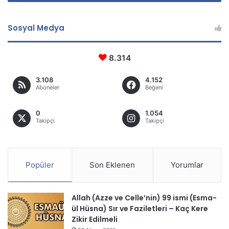
Sosyal Medya
8.314
3.108
4.152
Aboneler
Beğeni
0
1.054
Takipçi
Takipçi
Popüler
Son Eklenen
Yorumlar
Allah (Azze ve Celle’nin) 99 ismi (Esma-
ül Hüsna) Sır ve Faziletleri – Kaç Kere
Zikir Edilmeli