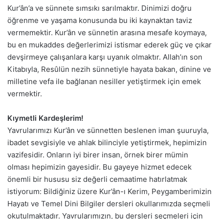
Kur’ân’a ve sünnete sımsıkı sarılmaktır. Dinimizi doğru
öğrenme ve yaşama konusunda bu iki kaynaktan taviz
vermemektir. Kur’ân ve sünnetin arasına mesafe koymaya,
bu en mukaddes değerlerimizi istismar ederek güç ve çıkar
devşirmeye çalışanlara karşı uyanık olmaktır. Allah’ın son
Kitabıyla, Resûlün nezih sünnetiyle hayata bakan, dinine ve
milletine vefa ile bağlanan nesiller yetiştirmek için emek
vermektir.
Kıymetli Kardeşlerim!
Yavrularımızı Kur’ân ve sünnetten beslenen iman şuuruyla,
ibadet sevgisiyle ve ahlak bilinciyle yetiştirmek, hepimizin
vazifesidir. Onların iyi birer insan, örnek birer mümin
olması hepimizin gayesidir. Bu gayeye hizmet edecek
önemli bir hususu siz değerli cemaatime hatırlatmak
istiyorum: Bildiğiniz üzere Kur’ân-ı Kerim, Peygamberimizin
Hayatı ve Temel Dini Bilgiler dersleri okullarımızda seçmeli
okutulmaktadır. Yavrularımızın, bu dersleri seçmeleri için