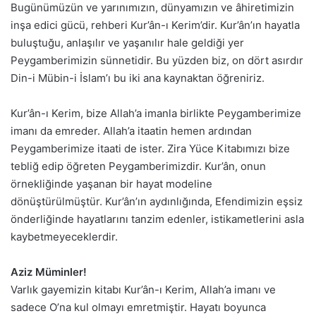
Bugünümüzün ve yarınımızın, dünyamızın ve âhiretimizin
inşa edici gücü, rehberi Kur’ân-ı Kerim’dir. Kur’ân’ın hayatla
buluştuğu, anlaşılır ve yaşanılır hale geldiği yer
Peygamberimizin sünnetidir. Bu yüzden biz, on dört asırdır
Din-i Mübin-i İslam’ı bu iki ana kaynaktan öğreniriz.
Kur’ân-ı Kerim, bize Allah’a imanla birlikte Peygamberimize
imanı da emreder. Allah’a itaatin hemen ardından
Peygamberimize itaati de ister. Zira Yüce Kitabımızı bize
tebliğ edip öğreten Peygamberimizdir. Kur’ân, onun
örnekliğinde yaşanan bir hayat modeline
dönüştürülmüştür. Kur’ân’ın aydınlığında, Efendimizin eşsiz
önderliğinde hayatlarını tanzim edenler, istikametlerini asla
kaybetmeyeceklerdir.
Aziz Müminler!
Varlık gayemizin kitabı Kur’ân-ı Kerim, Allah’a imanı ve
sadece O’na kul olmayı emretmiştir. Hayatı boyunca