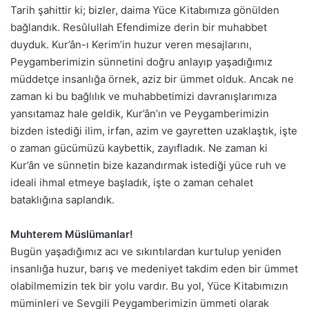
Tarih şahittir ki; bizler, daima Yüce Kitabımıza gönülden
bağlandık. Resûlullah Efendimize derin bir muhabbet
duyduk. Kur’ân-ı Kerim’in huzur veren mesajlarını,
Peygamberimizin sünnetini doğru anlayıp yaşadığımız
müddetçe insanlığa örnek, aziz bir ümmet olduk. Ancak ne
zaman ki bu bağlılık ve muhabbetimizi davranışlarımıza
yansıtamaz hale geldik, Kur’ân’ın ve Peygamberimizin
bizden istediği ilim, irfan, azim ve gayretten uzaklaştık, işte
o zaman gücümüzü kaybettik, zayıfladık. Ne zaman ki
Kur’ân ve sünnetin bize kazandırmak istediği yüce ruh ve
ideali ihmal etmeye başladık, işte o zaman cehalet
bataklığına saplandık.
Muhterem Müslümanlar!
Bugün yaşadığımız acı ve sıkıntılardan kurtulup yeniden
insanlığa huzur, barış ve medeniyet takdim eden bir ümmet
olabilmemizin tek bir yolu vardır. Bu yol, Yüce Kitabımızın
müminleri ve Sevgili Peygamberimizin ümmeti olarak