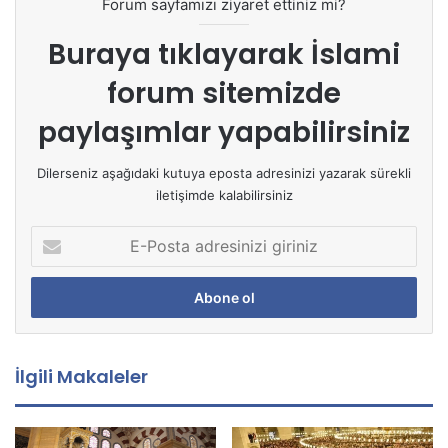
Forum sayfamızı ziyaret ettiniz mi?
Buraya tıklayarak
İslami
forum sitemizde
paylaşımlar yapabilirsiniz
Dilerseniz aşağıdaki kutuya eposta adresinizi yazarak sürekli
iletişimde kalabilirsiniz
E
-
P
o
s
t
a
İlgili Makaleler
a
d
r
e