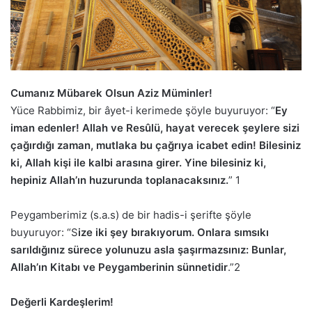
Cumanız Mübarek Olsun Aziz Müminler!
Yüce Rabbimiz, bir âyet-i kerimede şöyle buyuruyor: “
Ey
iman edenler! Allah ve Resûlü, hayat verecek şeylere sizi
çağırdığı zaman, mutlaka bu çağrıya icabet edin! Bilesiniz
ki, Allah kişi ile kalbi arasına girer. Yine bilesiniz ki,
hepiniz Allah’ın huzurunda toplanacaksınız.
” 1
Peygamberimiz (s.a.s) de bir hadis-i şerifte şöyle
buyuruyor: “S
ize iki şey bırakıyorum. Onlara sımsıkı
sarıldığınız sürece yolunuzu asla şaşırmazsınız: Bunlar,
Allah’ın Kitabı ve Peygamberinin sünnetidir
.”2
Değerli Kardeşlerim!