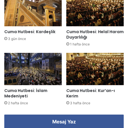
s
i
n
i
z
Cuma Hutbesi: Kardeşlik
Cuma Hutbesi: Helal Haram
i
Duyarlılığı
3 gün önce
g
1 hafta önce
i
r
i
n
i
z
Cuma Hutbesi: İslam
Cuma Hutbesi: Kur’an-ı
Medeniyeti
Kerim
2 hafta önce
3 hafta önce
Mesaj Yaz