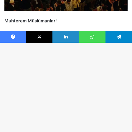
Facebook
X
LinkedIn
WhatsApp
Telegram
B
d
t