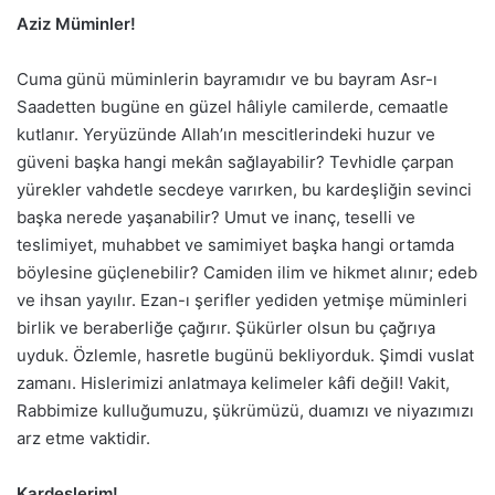
Aziz Müminler!
Cuma günü müminlerin bayramıdır ve bu bayram Asr-ı
Saadetten bugüne en güzel hâliyle camilerde, cemaatle
kutlanır. Yeryüzünde Allah’ın mescitlerindeki huzur ve
güveni başka hangi mekân sağlayabilir? Tevhidle çarpan
yürekler vahdetle secdeye varırken, bu kardeşliğin sevinci
başka nerede yaşanabilir? Umut ve inanç, teselli ve
teslimiyet, muhabbet ve samimiyet başka hangi ortamda
böylesine güçlenebilir? Camiden ilim ve hikmet alınır; edeb
ve ihsan yayılır. Ezan-ı şerifler yediden yetmişe müminleri
birlik ve beraberliğe çağırır. Şükürler olsun bu çağrıya
uyduk. Özlemle, hasretle bugünü bekliyorduk. Şimdi vuslat
zamanı. Hislerimizi anlatmaya kelimeler kâfi değil! Vakit,
Rabbimize kulluğumuzu, şükrümüzü, duamızı ve niyazımızı
arz etme vaktidir.
Kardeşlerim!