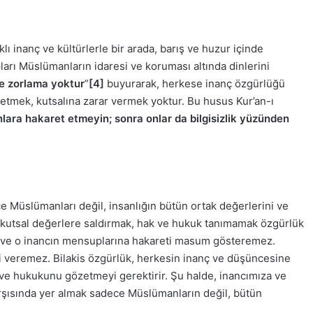
ı inanç ve kültürlerle bir arada, barış ve huzur içinde
arı Müslümanların idaresi ve koruması altında dinlerini
e zorlama yoktur
”
[4]
buyurarak, herkese inanç özgürlüğü
 etmek, kutsalına zarar vermek yoktur. Bu husus Kur’an-ı
lara hakaret etmeyin; sonra onlar da bilgisizlik yüzünden
ece Müslümanları değil, insanlığın bütün ortak değerlerini ve
 kutsal değerlere saldırmak, hak ve hukuk tanımamak özgürlük
anca ve o inancın mensuplarına hakareti masum gösteremez.
si veremez. Bilakis özgürlük, herkesin inanç ve düşüncesine
 ve hukukunu gözetmeyi gerektirir. Şu halde, inancımıza ve
rşısında yer almak sadece Müslümanların değil, bütün