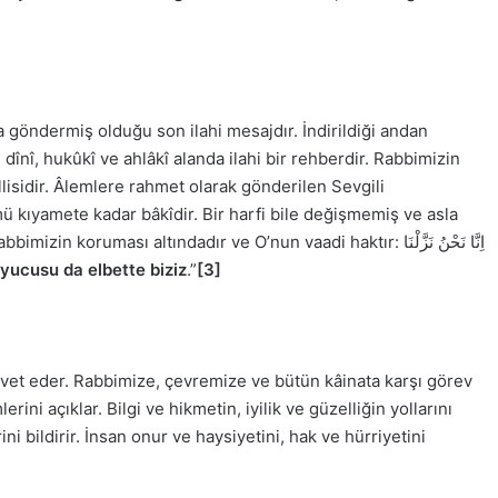
a göndermiş olduğu son ilahi mesajdır. İndirildiği andan
 dînî, hukûkî ve ahlâkî alanda ilahi bir rehberdir. Rabbimizin
isidir. Âlemlere rahmet olarak gönderilen Sevgili
ü kıyamete kadar bâkîdir. Bir harfi bile değişmemiş ve asla
ruması altındadır ve O’nun vaadi haktır: اِنَّا نَحْنُ نَزَّلْنَا
uyucusu da elbette biziz
.”
[3]
avet eder. Rabbimize, çevremize ve bütün kâinata karşı görev
ini açıklar. Bilgi ve hikmetin, iyilik ve güzelliğin yollarını
ni bildirir. İnsan onur ve haysiyetini, hak ve hürriyetini