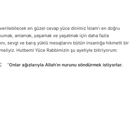
 verilebilecek en güzel cevap yüce dinimiz İslam’ı en doğru
okumak, anlamak, yaşamak ve yaşatmak için daha fazla
ını, sevgi ve barış yüklü mesajlarını bütün insanlığa hikmetli bir
rmeliyiz. Hutbemi Yüce Rabbimizin şu ayetiyle bitiriyorum:
يُر۪يدُونَ لِيُطْفِؤُ۫ا نُورَ اللّٰهِ بِاَفْوَاهِهِمْ وَاللّٰهُ مُتِمُّ نُورِه۪ وَلَوْ كَرِهَ الْـكَافِرُونَ “
Onlar ağızlarıyla Allah’ın nurunu söndürmek istiyorlar.