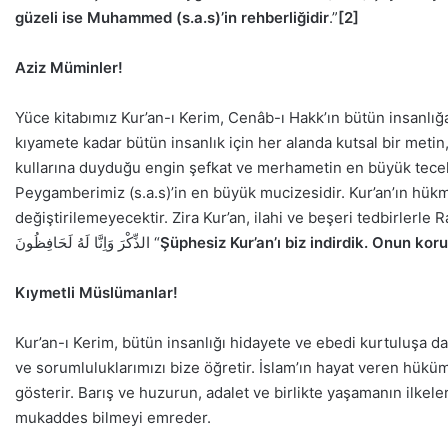
güzeli ise Muhammed (s.a.s)’in rehberliğidir
.”
[2]
Aziz Müminler!
Yüce kitabımız Kur’an-ı Kerim, Cenâb-ı Hakk’ın bütün insanlığ
kıyamete kadar bütün insanlık için her alanda kutsal bir metin,
kullarına duyduğu engin şefkat ve merhametin en büyük tecell
Peygamberimiz (s.a.s)’in en büyük mucizesidir. Kur’an’ın hükm
değiştirilemeyecektir. Zira Kur’an, ilahi ve beşeri tedbirlerle Rabbimizin ko
الذِّكْرَ وَاِنَّا لَهُ لَحَافِظُونَ “
Şüphesiz Kur’an’ı biz indirdik. Onun kor
Kıymetli Müslümanlar!
Kur’an-ı Kerim, bütün insanlığı hidayete ve ebedi kurtuluşa d
ve sorumluluklarımızı bize öğretir. İslam’ın hayat veren hükümler
gösterir. Barış ve huzurun, adalet ve birlikte yaşamanın ilkeleri
mukaddes bilmeyi emreder.