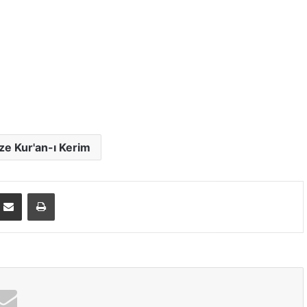
e Kur'an-ı Kerim
E-Posta ile paylaş
Yazdır