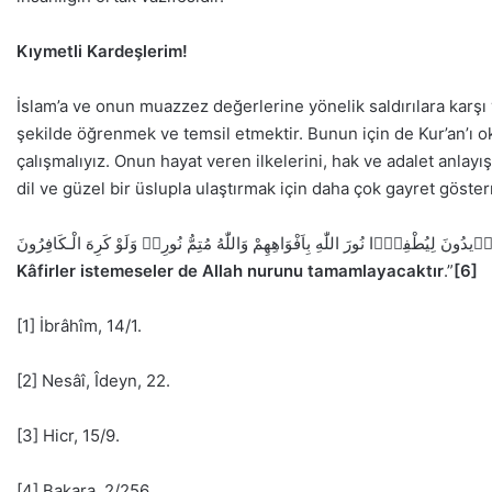
Kıymetli Kardeşlerim!
İslam’a ve onun muazzez değerlerine yönelik saldırılara karşı
şekilde öğrenmek ve temsil etmektir. Bunun için de Kur’an’ı 
çalışmalıyız. Onun hayat veren ilkelerini, hak ve adalet anlayış
dil ve güzel bir üslupla ulaştırmak için daha çok gayret göste
Kâfirler istemeseler de Allah nurunu tamamlayacaktır
.”
[6]
[1] İbrâhîm, 14/1.
[2] Nesâî, Îdeyn, 22.
[3] Hicr, 15/9.
[4] Bakara, 2/256.