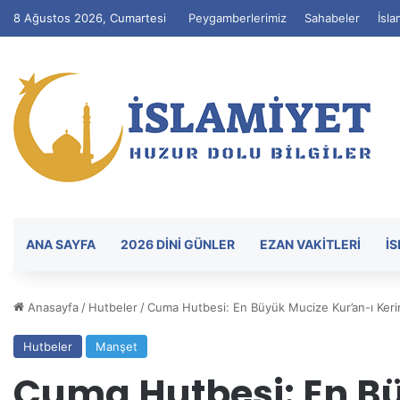
8 Ağustos 2026, Cumartesi
Peygamberlerimiz
Sahabeler
İsla
ANA SAYFA
2026 DİNİ GÜNLER
EZAN VAKITLERI
İ
Anasayfa
/
Hutbeler
/
Cuma Hutbesi: En Büyük Mucize Kur’an-ı Ker
Hutbeler
Manşet
Cuma Hutbesi: En B