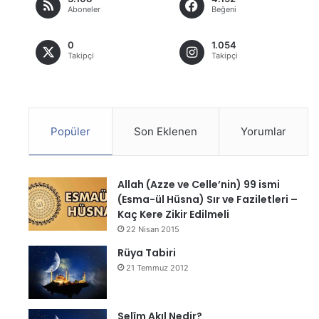
Aboneler
Beğeni
0
1.054
Takipçi
Takipçi
Popüler
Son Eklenen
Yorumlar
Allah (Azze ve Celle’nin) 99 ismi
(Esma-ül Hüsna) Sır ve Faziletleri –
Kaç Kere Zikir Edilmeli
22 Nisan 2015
Rüya Tabiri
21 Temmuz 2012
Selîm Akıl Nedir?