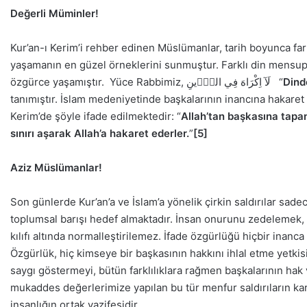
Değerli Müminler!
Kur’an-ı Kerim’i rehber edinen Müslümanlar, tarih boyunca farkl
yaşamanın en güzel örneklerini sunmuştur. Farklı din mensupl
özgürce yaşamıştır. Yüce Rabbimiz, لَآ اِكْرَاهَ فِي الدّ۪ينِ “
Dind
tanımıştır. İslam medeniyetinde başkalarının inancına hakaret
Kerim’de şöyle ifade edilmektedir: “
Allah’tan başkasına tapan
sınırı aşarak Allah’a hakaret ederler.
”
[5]
Aziz Müslümanlar!
Son günlerde Kur’an’a ve İslam’a yönelik çirkin saldırılar sad
toplumsal barışı hedef almaktadır. İnsan onurunu zedelemek,
kılıfı altında normalleştirilemez. İfade özgürlüğü hiçbir in
Özgürlük, hiç kimseye bir başkasının hakkını ihlal etme yetki
saygı göstermeyi, bütün farklılıklara rağmen başkalarının hak
mukaddes değerlerimize yapılan bu tür menfur saldırıların ka
insanlığın ortak vazifesidir.