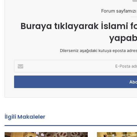
Forum sayfamızı 
Buraya tıklayarak
İslami f
yapabi
Dilerseniz aşağıdaki kutuya eposta adresin
E
-
P
o
s
t
a
a
d
İlgili Makaleler
r
e
s