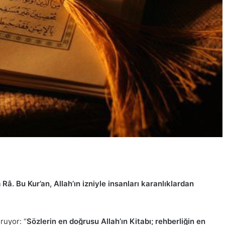
 Râ. Bu Kur’an, Allah’ın izniyle insanları karanlıklardan
ruyor: “
Sözlerin en doğrusu Allah’ın Kitabı; rehberliğin en