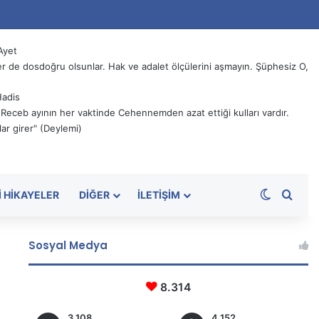
Ayet
 de dosdoğru olsunlar. Hak ve adalet ölçülerini aşmayın. Şüphesiz O,
Hadis
, Receb ayının her vaktinde Cehennemden azat ettiği kulları vardır.
ar girer" (Deylemi)
Dış görü
Aram
I HIKAYELER
DIĞER
İLETIŞIM
Sosyal Medya
8.314
3.108
4.152