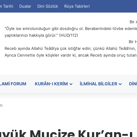
m Tarihi
Dualar
Dini Sözlük
Rüya Tabirleri
Bir 
"Öyle ise emrolunduğun gibi dosdoğru ol. Beraberindeki tövbe edenler
yaptıklarınızı hakkıyla görür." (HUD/112)
Bir 
Receb ayında Allahü Teâlâ’ya çok istiğfar edin; çünkü Allahü Teâlâ’nın
Ayrıca Cennette öyle köşkler vardır ki, ancak Receb ayında oruç tutanl
SLAMI FORUM
KURÂN-I KERIM
İLMIHAL BILGILER
DIN
im
üyük Mucize Kur’an-ı