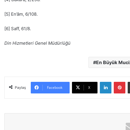
[5] En’âm, 6/108.
[6] Saff, 61/8.
Din Hizmetleri Genel Müdürlüğü
En Büyük Muciz
LinkedIn
Pinterest
Facebook
X
Paylaş