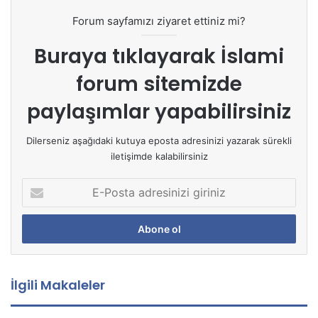
Forum sayfamızı ziyaret ettiniz mi?
Buraya tıklayarak
İslami
forum sitemizde
paylaşımlar yapabilirsiniz
Dilerseniz aşağıdaki kutuya eposta adresinizi yazarak sürekli
iletişimde kalabilirsiniz
E
-
P
o
s
t
a
İlgili Makaleler
a
d