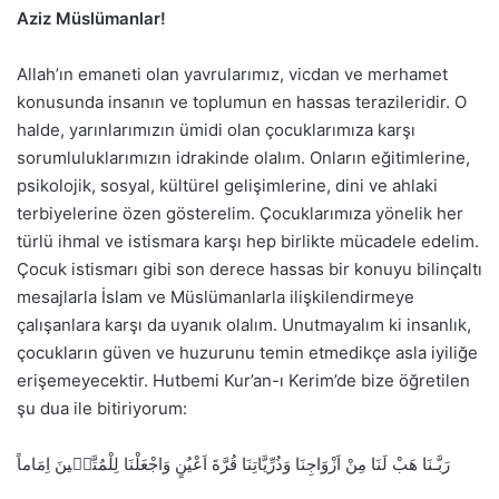
Aziz Müslümanlar!
Allah’ın emaneti olan yavrularımız, vicdan ve merhamet
konusunda insanın ve toplumun en hassas terazileridir. O
halde, yarınlarımızın ümidi olan çocuklarımıza karşı
sorumluluklarımızın idrakinde olalım. Onların eğitimlerine,
psikolojik, sosyal, kültürel gelişimlerine, dini ve ahlaki
terbiyelerine özen gösterelim. Çocuklarımıza yönelik her
türlü ihmal ve istismara karşı hep birlikte mücadele edelim.
Çocuk istismarı gibi son derece hassas bir konuyu bilinçaltı
mesajlarla İslam ve Müslümanlarla ilişkilendirmeye
çalışanlara karşı da uyanık olalım. Unutmayalım ki insanlık,
çocukların güven ve huzurunu temin etmedikçe asla iyiliğe
erişemeyecektir. Hutbemi Kur’an-ı Kerim’de bize öğretilen
şu dua ile bitiriyorum:
رَبَّـنَا هَبْ لَنَا مِنْ اَزْوَاجِنَا وَذُرِّيَّاتِنَا قُرَّةَ اَعْيُنٍ وَاجْعَلْنَا لِلْمُتَّق۪ينَ اِمَاماً