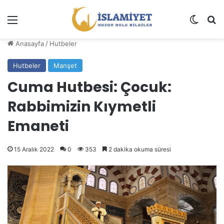
Menü
Dış gö
A
Anasayfa
/
Hutbeler
Hutbeler
Manşet
Cuma Hutbesi: Çocuk:
Rabbimizin Kıymetli
Emaneti
15 Aralık 2022
0
353
2 dakika okuma süresi