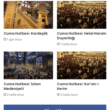
r
e
s
i
n
i
z
Cuma Hutbesi: Kardeşlik
Cuma Hutbesi: Helal Haram
i
Duyarlılığı
1 gün önce
g
1 hafta önce
i
r
i
n
i
z
Cuma Hutbesi: İslam
Cuma Hutbesi: Kur’an-ı
Medeniyeti
Kerim
2 hafta önce
3 hafta önce