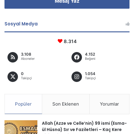
Mesaj Yaz
Sosyal Medya
8.314
3.108
4.152
Aboneler
Beğeni
0
1.054
Takipçi
Takipçi
Popüler
Son Eklenen
Yorumlar
Allah (Azze ve Celle’nin) 99 ismi (Esma-
ül Hüsna) Sır ve Faziletleri – Kaç Kere