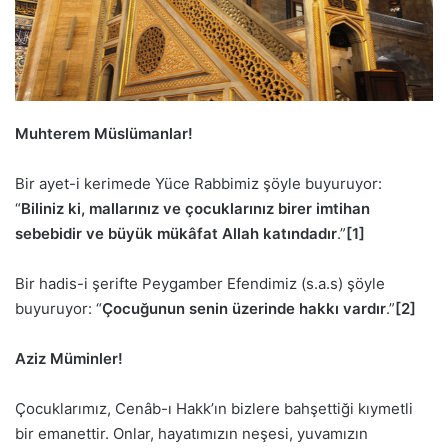
Muhterem Müslümanlar!
Bir ayet-i kerimede Yüce Rabbimiz şöyle buyuruyor:
“
Biliniz ki, mallarınız ve çocuklarınız birer imtihan
sebebidir ve büyük mükâfat Allah katındadır
.”
[1]
Bir hadis-i şerifte Peygamber Efendimiz (s.a.s) şöyle
buyuruyor: “
Çocuğunun senin üzerinde hakkı vardır
.”
[2]
Aziz Müminler!
Çocuklarımız, Cenâb-ı Hakk’ın bizlere bahşettiği kıymetli
bir emanettir. Onlar, hayatımızın neşesi, yuvamızın