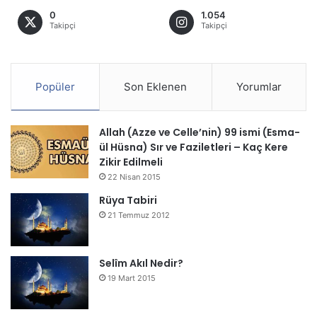
0
1.054
Takipçi
Takipçi
Popüler
Son Eklenen
Yorumlar
Allah (Azze ve Celle’nin) 99 ismi (Esma-
ül Hüsna) Sır ve Faziletleri – Kaç Kere
Zikir Edilmeli
22 Nisan 2015
Rüya Tabiri
21 Temmuz 2012
Selîm Akıl Nedir?
19 Mart 2015