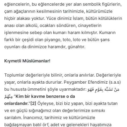
eğlencelerin, bu eğlencelerde yer alan sembolik figürlerin,
çam ağaçlarının kesilmesinin tarihimizle, kültürümüzle
hiçbir alakası yoktur. Yüce dinimiz İslam, bütün kötülüklerin
anası olan alkolü, ocakları söndüren, cinayetlerin
işlenmesine sebep olan kumarı haram kılmıştır. Kumarın
farklı bir çeşidi olan piyango, toto, loto ve bütün şans
oyunları da dinimizce haramdır, günahtır.
Kıymetli Müslümanlar!
Toplumlar değerleriyle bilinir, onlarla anılırlar. Değerleriyle
yaşar, onlarla ayakta dururlar. Peygamber Efendimiz (s.a.s)
bu hususta ümmetini şöyle uyarmaktadır: مَنْ تَشَبَّهَ بِقَوْمٍ فَهُوَ
مِنْهُمْ “
Kim bir kavme benzerse o da
onlardandır.
”
[2]
Öyleyse, bizi biz yapan, bizi ayakta tutan
ve en güçlü sığınağımız olan değerlerimize sımsıkı
sarılalım. İnancımız, tarihimiz ve kültürümüzle
bağdaşmayan batıl örf, adet ve gelenekleri hayatımıza