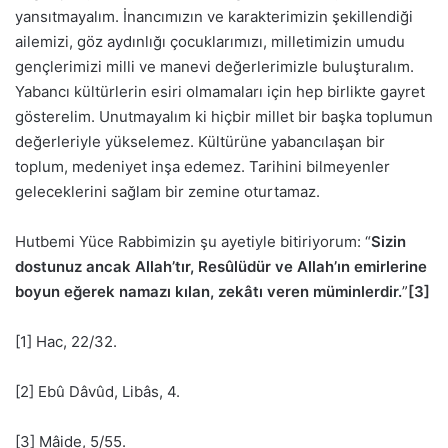
yansıtmayalım. İnancımızın ve karakterimizin şekillendiği
ailemizi, göz aydınlığı çocuklarımızı, milletimizin umudu
gençlerimizi milli ve manevi değerlerimizle buluşturalım.
Yabancı kültürlerin esiri olmamaları için hep birlikte gayret
gösterelim. Unutmayalım ki hiçbir millet bir başka toplumun
değerleriyle yükselemez. Kültürüne yabancılaşan bir
toplum, medeniyet inşa edemez. Tarihini bilmeyenler
geleceklerini sağlam bir zemine oturtamaz.
Hutbemi Yüce Rabbimizin şu ayetiyle bitiriyorum: “
Sizin
dostunuz ancak Allah’tır, Resûlüdür ve Allah’ın emirlerine
boyun eğerek namazı kılan, zekâtı veren müminlerdir.
”
[3]
[1] Hac, 22/32.
[2] Ebû Dâvûd, Libâs, 4.
[3] Mâide, 5/55.