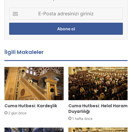
E
-
P
o
s
t
a
İlgili Makaleler
a
d
r
e
s
i
n
i
z
Cuma Hutbesi: Kardeşlik
Cuma Hutbesi: Helal Haram
i
Duyarlılığı
2 gün önce
g
1 hafta önce
i
r