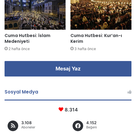
i
n
i
z
Cuma Hutbesi: İslam
Cuma Hutbesi: Kur’an-ı
Medeniyeti
Kerim
2 hafta önce
3 hafta önce
Mesaj Yaz
Sosyal Medya
8.314
3.108
4.152
Aboneler
Beğeni