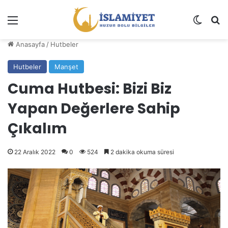
Menü
Dış gö
A
Anasayfa
/
Hutbeler
Hutbeler
Manşet
Cuma Hutbesi: Bizi Biz
Yapan Değerlere Sahip
Çıkalım
22 Aralık 2022
0
524
2 dakika okuma süresi