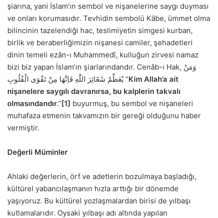
şiarına, yani İslam’ın sembol ve nişanelerine saygı duyması
ve onları korumasıdır. Tevhidin sembolü Kâbe, ümmet olma
bilincinin tazelendiği hac, teslimiyetin simgesi kurban,
birlik ve beraberliğimizin nişanesi camiler, şehadetleri
dinin temeli ezân-ı Muhammedî, kulluğun zirvesi namaz
bizi biz yapan İslam’ın şiarlarındandır. Cenâb-ı Hak, وَمَنْ
يُعَظِّمْ شَعَٓائِرَ اللّٰهِ فَاِنَّهَا مِنْ تَقْوَى الْقُلُوبِ “
Kim Allah’a ait
nişanelere saygılı davranırsa, bu kalplerin takvalı
olmasındandır
.”
[1]
buyurmuş, bu sembol ve nişaneleri
muhafaza etmenin takvamızın bir gereği olduğunu haber
vermiştir.
Değerli Müminler
Ahlaki değerlerin, örf ve adetlerin bozulmaya başladığı,
kültürel yabancılaşmanın hızla arttığı bir dönemde
yaşıyoruz. Bu kültürel yozlaşmalardan birisi de yılbaşı
kutlamalarıdır. Oysaki yılbaşı adı altında yapılan