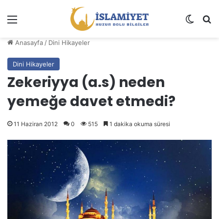
Menü
Dış gö
A
Anasayfa
/
Dini Hikayeler
Dini Hikayeler
Zekeriyya (a.s) neden
yemeğe davet etmedi?
11 Haziran 2012
0
515
1 dakika okuma süresi