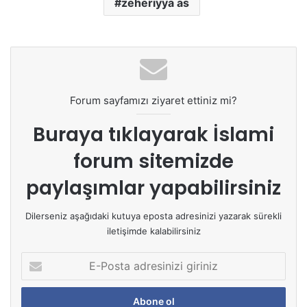
zeheriyya as
Forum sayfamızı ziyaret ettiniz mi?
Buraya tıklayarak
İslami
forum sitemizde
paylaşımlar yapabilirsiniz
Dilerseniz aşağıdaki kutuya eposta adresinizi yazarak sürekli
iletişimde kalabilirsiniz
E
-
P
o