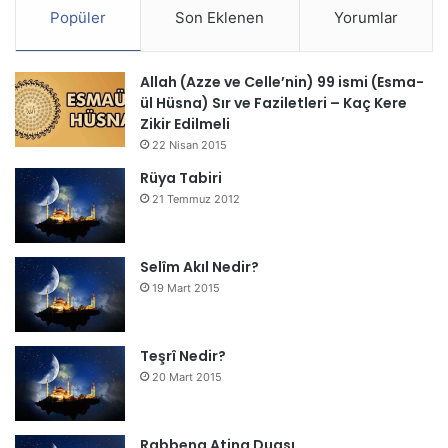
Popüler
Son Eklenen
Yorumlar
Allah (Azze ve Celle’nin) 99 ismi (Esma-
ül Hüsna) Sır ve Faziletleri – Kaç Kere
Zikir Edilmeli
22 Nisan 2015
Rüya Tabiri
21 Temmuz 2012
Selîm Akıl Nedir?
19 Mart 2015
Teşrî Nedir?
20 Mart 2015
Rabbena Atina Duası