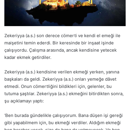
Zekeriyya (a.s.) son derece cömerti ve kendi el emeği ile
maişetini temin ederdi. Bir keresinde bir inşaat işinde
çalışıyordu. Çalışma arasında, ancak kendisine yetecek
kadar ekmek getirdiler.
Zekeriyya (a.s.) kendisine verilen ekmeği yerken, yanına
başkaları da geldi. Zekeriyya (a.s.) onları yemeğe dâvet
etmedi. Onun cömertliğini bildikleri için, gelenler, bu
tutuma şaştılar. Zekeriyya (a.s.) ekmeğini bitirdikten sonra,
şu açıklamayı yaptı:
‘Ben burada gündelikle çalışıyorum. Bana düşen işi gereği
gibi yapabilmem için, bu ekmeği verdiler. Aldığım ekmeği
hep beraber yesek, size de bana da yetmeyecek. Ve ben,