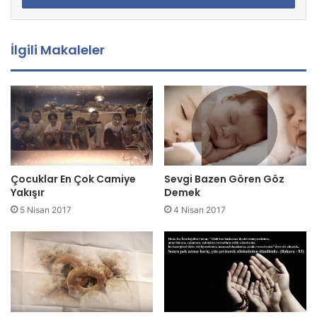
s
t
a
İlgili Makaleler
a
d
r
e
s
i
n
i
z
Çocuklar En Çok Camiye
Sevgi Bazen Gören Göz
i
Yakışır
Demek
g
5 Nisan 2017
4 Nisan 2017
i
r
i
n
i
z