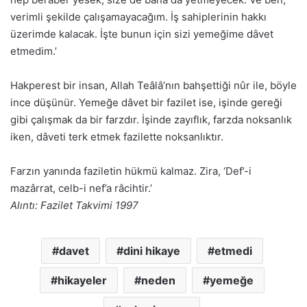
verimli şekilde çalışamayacağım. İş sahiplerinin hakkı
üzerimde kalacak. İşte bunun için sizi yemeğime dâvet
etmedim.’
Hakperest bir insan, Allah Teâlâ’nın bahşettiği nûr ile, böyle
ince düşünür. Yemeğe dâvet bir fazilet ise, işinde gereği
gibi çalışmak da bir farzdır. İşinde zayıflık, farzda noksanlık
iken, dâveti terk etmek fazilette noksanlıktır.
Farzın yanında faziletin hükmü kalmaz. Zira, ‘Def’-i
mazârrat, celb-i nef’a râcihtir.’
Alıntı: Fazilet Takvimi 1997
davet
dini hikaye
etmedi
hikayeler
neden
yemeğe