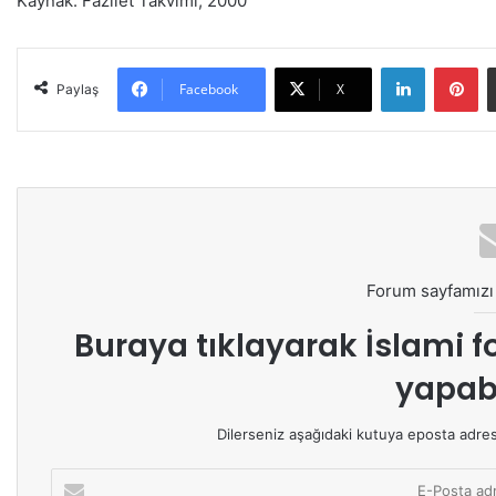
Kaynak: Fazilet Takvimi, 2000
LinkedIn
Pinterest
Facebook
X
Paylaş
Forum sayfamızı 
Buraya tıklayarak
İslami f
yapabi
Dilerseniz aşağıdaki kutuya eposta adresin
E