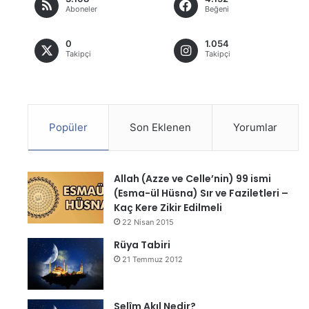
Aboneler
Beğeni
0
1.054
Takipçi
Takipçi
Popüler
Son Eklenen
Yorumlar
Allah (Azze ve Celle’nin) 99 ismi
(Esma-ül Hüsna) Sır ve Faziletleri –
Kaç Kere Zikir Edilmeli
22 Nisan 2015
Rüya Tabiri
21 Temmuz 2012
Selîm Akıl Nedir?