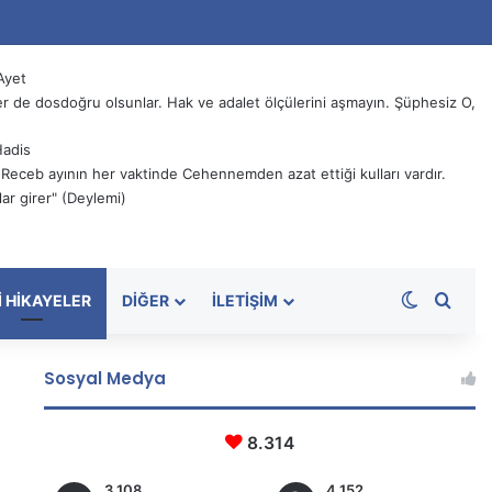
Ayet
 de dosdoğru olsunlar. Hak ve adalet ölçülerini aşmayın. Şüphesiz O,
Hadis
, Receb ayının her vaktinde Cehennemden azat ettiği kulları vardır.
ar girer" (Deylemi)
Dış görü
Aram
I HIKAYELER
DIĞER
İLETIŞIM
Sosyal Medya
8.314
3.108
4.152