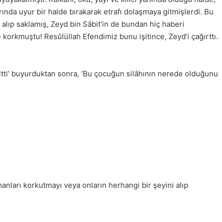
nda uyur bir halde bırakarak etrafı dolaşmaya gitmişlerdi. Bu
alıp saklamış, Zeyd bin Sâbit’in de bundan hiç haberi
orkmuştu! Resûlüllah Efendimiz bunu işitince, Zeyd’i çağırttı.
itti’ buyurduktan sonra, ‘Bu çocuğun silâhının nerede olduğunu
manları korkutmayı veya onların herhangi bir şeyini alıp