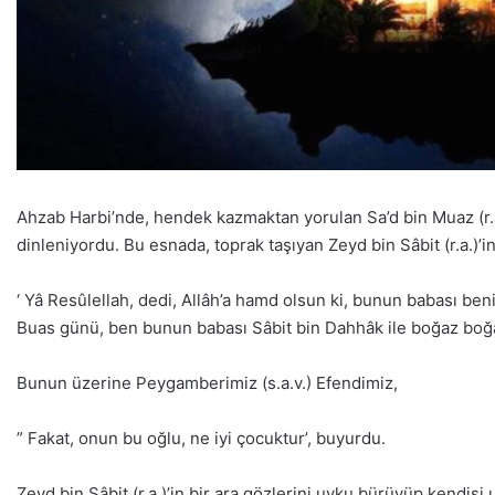
Ahzab Harbi’nde, hendek kazmaktan yorulan Sa’d bin Muaz (r.a
dinleniyordu. Bu esnada, toprak taşıyan Zeyd bin Sâbit (r.a.)’i
‘ Yâ Resûlellah, dedi, Allâh’a hamd olsun ki, bunun babası ben
Buas günü, ben bunun babası Sâbit bin Dahhâk ile boğaz b
Bunun üzerine Peygamberimiz (s.a.v.) Efendimiz,
” Fakat, onun bu oğlu, ne iyi çocuktur’, buyurdu.
Zeyd bin Sâbit (r.a.)’in bir ara gözlerini uyku bürüyüp kendisi 