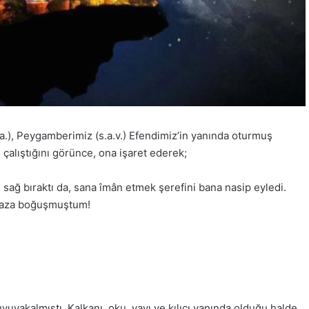
.), Peygamberimiz (s.a.v.) Efendimiz’in yanında oturmuş
n çalıştığını görünce, ona işaret ederek;
i sağ bıraktı da, sana îmân etmek şerefini bana nasip eyledi.
oğaza boğuşmuştum!
uyuyakalmıştı. Kalkanı, oku, yayı ve kılıcı yanında olduğu halde,