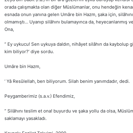
orada çalışmakta olan diğer Müslümanlar, onu hendeğin kenarı
esnada onun yanına gelen Umâre bin Hazm, şaka için, silâhını 
olmamıştı… Uyanıp silâhını bulamayınca da, heyecanlanmış ve k
Ona,
” Ey uykucu! Sen uykuya daldın, nihâyet silâhın da kaybolup g
kim biliyor?’ diye sordu.
Umâre bin Hazm,
‘ Yâ Resûlellah, ben biliyorum. Silah benim yanımdadır, dedi.
Peygamberimiz (s.a.v.) Efendimiz,
” Silâhını teslim et ona! buyurdu ve şaka yollu da olsa, Müslü
saklamayı yasakladı.