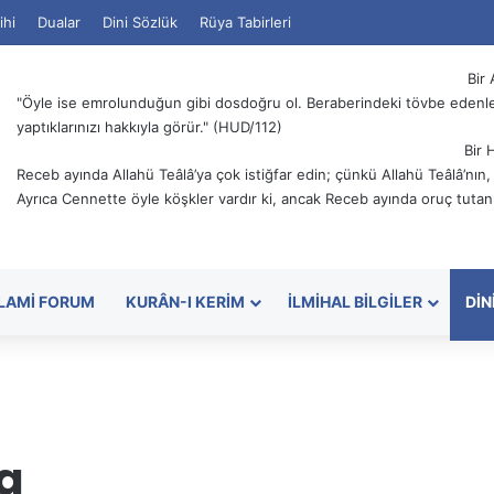
ihi
Dualar
Dini Sözlük
Rüya Tabirleri
Bir 
"Öyle ise emrolunduğun gibi dosdoğru ol. Beraberindeki tövbe edenler
yaptıklarınızı hakkıyla görür." (HUD/112)
Bir 
Receb ayında Allahü Teâlâ’ya çok istiğfar edin; çünkü Allahü Teâlâ’nın
Ayrıca Cennette öyle köşkler vardır ki, ancak Receb ayında oruç tutanl
SLAMI FORUM
KURÂN-I KERIM
İLMIHAL BILGILER
DIN
na