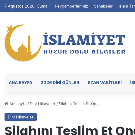
7 Ağustos 2026, Cuma
Peygamberlerimiz
Sahabeler
İslam Tar
ANA SAYFA
2026 DİNİ GÜNLER
EZAN VAKITLERI
İ
Anasayfa
/
Dini Hikayeler
/
Silahını Teslim Et Ona
Dini Hikayeler
Silahını Teslim Et O