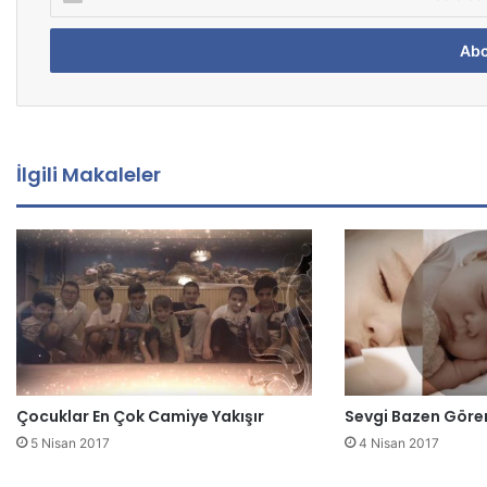
-
P
o
s
t
a
a
d
İlgili Makaleler
r
e
s
i
n
i
z
i
g
i
Çocuklar En Çok Camiye Yakışır
Sevgi Bazen Gör
r
i
5 Nisan 2017
4 Nisan 2017
n
i