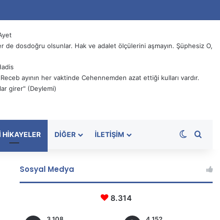
Ayet
 de dosdoğru olsunlar. Hak ve adalet ölçülerini aşmayın. Şüphesiz O,
Hadis
, Receb ayının her vaktinde Cehennemden azat ettiği kulları vardır.
ar girer" (Deylemi)
Dış görü
Aram
I HIKAYELER
DIĞER
İLETIŞIM
Sosyal Medya
8.314
3.108
4.152