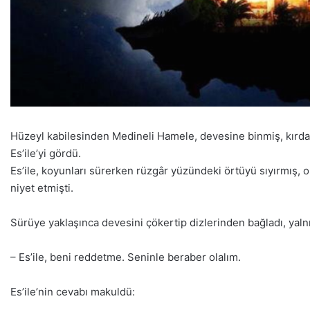
Hüzeyl kabilesinden Medineli Hamele, devesine binmiş, kırda gi
Es’ile’yi gördü.
Es’ile, koyunları sürerken rüzgâr yüzündeki örtüyü sıyırmış, o
niyet etmişti.
Sürüye yaklaşınca devesini çökertip dizlerinden bağladı, yalnı
– Es’ile, beni reddetme. Seninle beraber olalım.
Es’ile’nin cevabı makuldü: