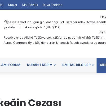
ihi
Dualar
Dini Sözlük
Rüya Tabirleri
Bir 
"Öyle ise emrolunduğun gibi dosdoğru ol. Beraberindeki tövbe edenler
yaptıklarınızı hakkıyla görür." (HUD/112)
Bir 
Receb ayında Allahü Teâlâ’ya çok istiğfar edin; çünkü Allahü Teâlâ’nın
Ayrıca Cennette öyle köşkler vardır ki, ancak Receb ayında oruç tutanl
SLAMI FORUM
KURÂN-I KERIM
İLMIHAL BILGILER
DIN
keğin Cezası