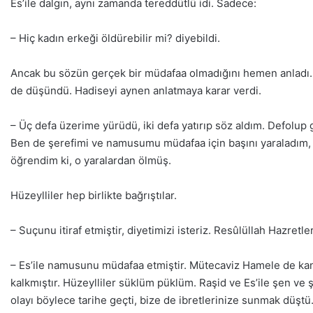
Es’ile dalgın, aynı zamanda tereddütlü idi. Sadece:
– Hiç kadın erkeği öldürebilir mi? diyebildi.
Ancak bu sözün gerçek bir müdafaa olmadığını hemen anladı. 
de düşündü. Hadiseyi aynen anlatmaya karar verdi.
– Üç defa üzerime yürüdü, iki defa yatırıp söz aldım. Defolup
Ben de şerefimi ve namusumu müdafaa için başını yaraladım
öğrendim ki, o yaralardan ölmüş.
Hüzeylliler hep birlikte bağrıştılar.
– Suçunu itiraf etmiştir, diyetimizi isteriz. Resûlüllah Hazretler
– Es’ile namusunu müdafaa etmiştir. Mütecaviz Hamele de kanı
kalkmıştır. Hüzeylliler süklüm püklüm. Raşid ve Es’ile şen ve
olayı böylece tarihe geçti, bize de ibretlerinize sunmak düştü