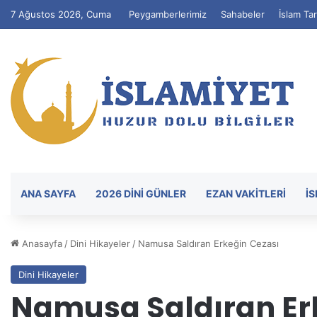
7 Ağustos 2026, Cuma
Peygamberlerimiz
Sahabeler
İslam Tar
ANA SAYFA
2026 DİNİ GÜNLER
EZAN VAKITLERI
İ
Anasayfa
/
Dini Hikayeler
/
Namusa Saldıran Erkeğin Cezası
Dini Hikayeler
Namusa Saldıran Er