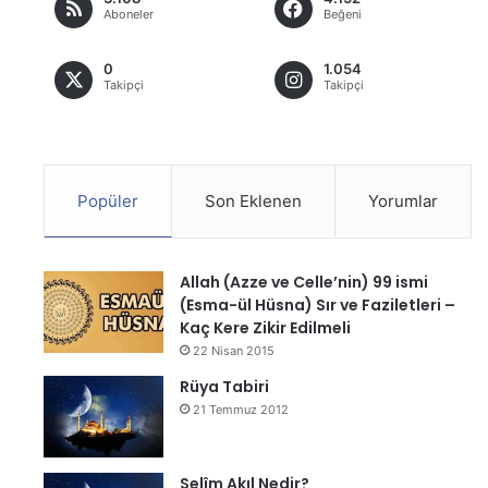
Aboneler
Beğeni
0
1.054
Takipçi
Takipçi
Popüler
Son Eklenen
Yorumlar
Allah (Azze ve Celle’nin) 99 ismi
(Esma-ül Hüsna) Sır ve Faziletleri –
Kaç Kere Zikir Edilmeli
22 Nisan 2015
Rüya Tabiri
21 Temmuz 2012
Selîm Akıl Nedir?