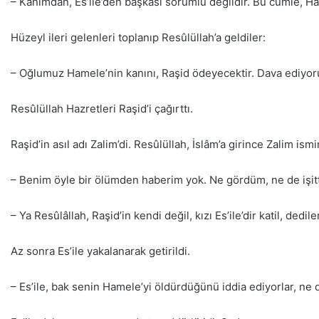
– Kanımdan, Es’ile’den başkası sorumlu değildir. Bu cümle, Ha
Hüzeyl ileri gelenleri toplanıp Resûlüllah’a geldiler:
– Oğlumuz Hamele’nin kanını, Raşid ödeyecektir. Dava ediyor
Resûlüllah Hazretleri Raşid’i çağırttı.
Raşid’in asıl adı Zalim’di. Resûlüllah, İslâm’a girince Zalim is
– Benim öyle bir ölümden haberim yok. Ne gördüm, ne de işit
– Ya Resûlâllah, Raşid’in kendi değil, kızı Es’ile’dir katil, dediler
Az sonra Es’ile yakalanarak getirildi.
– Es’ile, bak senin Hamele’yi öldürdüğünü iddia ediyorlar, ne 