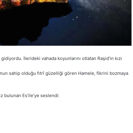
diyordu. İlerideki vahada koyunlarını otlatan Raşid’in kızı
nun sahip olduğu fıtrî güzelliği gören Hamele, fikrini bozmaya
z bulunan Es’ile’ye seslendi: