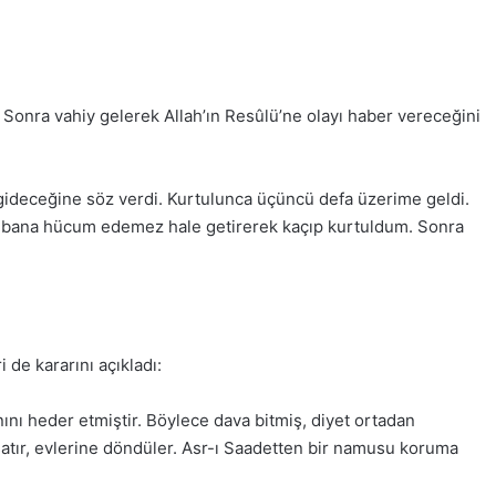
Sonra vahiy gelerek Allah’ın Resûlü’ne olayı haber vereceğini
 gideceğine söz verdi. Kurtulunca üçüncü defa üzerime geldi.
, bana hücum edemez hale getirerek kaçıp kurtuldum. Sonra
i de kararını açıkladı:
nı heder etmiştir. Böylece dava bitmiş, diyet ortadan
 şatır, evlerine döndüler. Asr-ı Saadetten bir namusu koruma
.