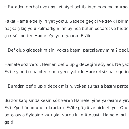
– Buradan derhal uzaklaş. İyi niyet sahibi isen babama müraca
Fakat Hamele’de iyi niyet yoktu. Sadece geçici ve zevkli bir 
başka çıkış yolu kalmadığını anlayınca bütün cesaret ve hid
çok sürmeden Hamele’yi yere yatıran Es’ile:
– Def olup gidecek misin, yoksa başını parçalayayım mı? dedi.
Hamele söz verdi. Hemen def olup gideceğini söyledi. Ne yazı
Es’ile yine bir hamlede onu yere yatırdı. Hareketsiz hale getirer
– Buradan def olup gidecek misin, yoksa şu taşla başını parç
Bu zor karşısında kesin söz veren Hamele, yine yakasını sıyır
Es’ile’ye hücumunu tekrarladı. Es’ile güçlü ve hiddetliydi. On
parçasıyla öylesine vuruşlar vurdu ki, mütecaviz Hamele, ar
geldi.