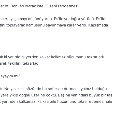
at et. Beni eş olarak iste. O seni reddetmez.
macera yaşamayı düşünüyordu. Es’ile’ye doğru yürüdü. Es’ile,
detini toplayarak namusunu savunmaya karar verdi. Kapışmada
k ki yatırıldığı yerden kalkar kalkmaz hücumunu tekrarladı.
ek teklifini tekrarladı.
alayayım mı?
dı. Ne yazık ki, sözünde bu sefer de durmadı, yalnız bulduğu
u yere yıkıp göğsü üzerine çöktü. Başına yanındaki büyük bir taş
tık yerinden kalkamaz, kalksa bile hücumunu tekrar edemez hale