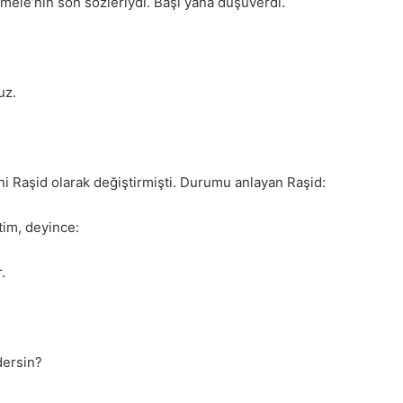
mele’nin son sözleriydi. Başı yana düşüverdi.
uz.
mini Raşid olarak değiştirmişti. Durumu anlayan Raşid:
tim, deyince:
.
dersin?