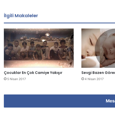
a
a
d
İlgili Makaleler
r
e
s
i
n
i
z
i
g
i
Çocuklar En Çok Camiye Yakışır
Sevgi Bazen Gör
r
i
5 Nisan 2017
4 Nisan 2017
n
i
z
Mes