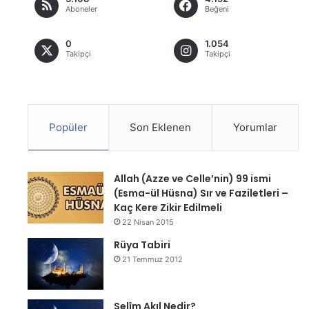
Aboneler
Beğeni
0
1.054
Takipçi
Takipçi
Popüler
Son Eklenen
Yorumlar
Allah (Azze ve Celle’nin) 99 ismi
(Esma-ül Hüsna) Sır ve Faziletleri –
Kaç Kere Zikir Edilmeli
22 Nisan 2015
Rüya Tabiri
21 Temmuz 2012
Selîm Akıl Nedir?