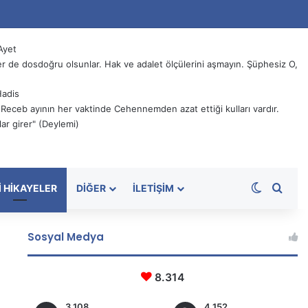
Ayet
 de dosdoğru olsunlar. Hak ve adalet ölçülerini aşmayın. Şüphesiz O,
Hadis
, Receb ayının her vaktinde Cehennemden azat ettiği kulları vardır.
ar girer" (Deylemi)
Dış görü
Aram
I HIKAYELER
DIĞER
İLETIŞIM
Sosyal Medya
8.314
3.108
4.152