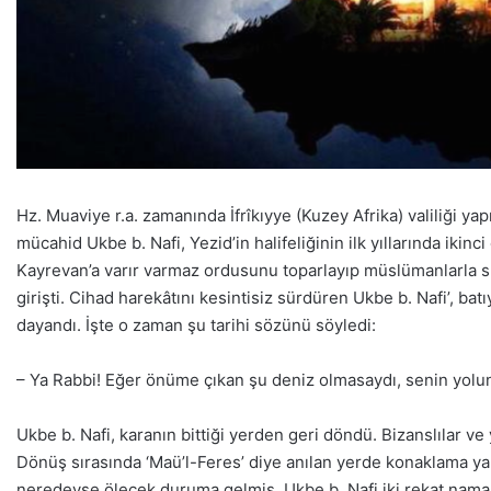
Hz. Muaviye r.a. zamanında İfrîkıyye (Kuzey Afrika) valiliği 
mücahid Ukbe b. Nafi, Yezid’in halifeliğinin ilk yıllarında ikinc
Kayrevan’a varır varmaz ordusunu toparlayıp müslümanlarla sür
girişti. Cihad harekâtını kesintisiz sürdüren Ukbe b. Nafi’, ba
dayandı. İşte o zaman şu tarihi sözünü söyledi:
– Ya Rabbi! Eğer önüme çıkan şu deniz olmasaydı, senin yolun
Ukbe b. Nafi, karanın bittiği yerden geri döndü. Bizanslılar ve
Dönüş sırasında ‘Maü’l-Feres’ diye anılan yerde konaklama ya
neredeyse ölecek duruma gelmiş. Ukbe b. Nafi iki rekat namaz 