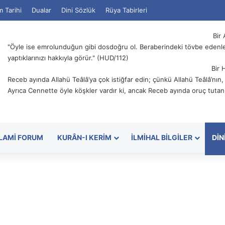
m Tarihi
Dualar
Dini Sözlük
Rüya Tabirleri
Bir 
"Öyle ise emrolunduğun gibi dosdoğru ol. Beraberindeki tövbe edenler
yaptıklarınızı hakkıyla görür." (HUD/112)
Bir 
Receb ayında Allahü Teâlâ’ya çok istiğfar edin; çünkü Allahü Teâlâ’nın
Ayrıca Cennette öyle köşkler vardır ki, ancak Receb ayında oruç tutanl
SLAMI FORUM
KURÂN-I KERIM
İLMIHAL BILGILER
DIN