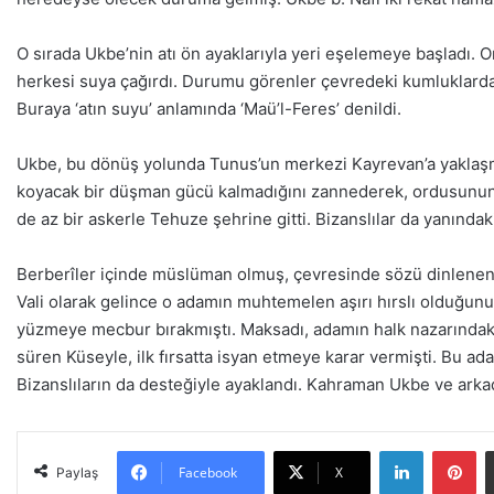
O sırada Ukbe’nin atı ön ayaklarıyla yeri eşelemeye başladı. Or
herkesi suya çağırdı. Durumu görenler çevredeki kumluklarda 
Buraya ‘atın suyu’ anlamında ‘Maü’l-Feres’ denildi.
Ukbe, bu dönüş yolunda Tunus’un merkezi Kayrevan’a yaklaşmı
koyacak bir düşman gücü kalmadığını zannederek, ordusunun bü
de az bir askerle Tehuze şehrine gitti. Bizanslılar da yanındak
Berberîler içinde müslüman olmuş, çevresinde sözü dinlenen 
Vali olarak gelince o adamın muhtemelen aşırı hırslı olduğun
yüzmeye mecbur bırakmıştı. Maksadı, adamın halk nazarındaki 
süren Küseyle, ilk fırsatta isyan etmeye karar vermişti. Bu ad
Bizanslıların da desteğiyle ayaklandı. Kahraman Ukbe ve arkada
LinkedIn
Pinterest
Facebook
X
Paylaş