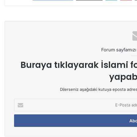
Forum sayfamızı 
Buraya tıklayarak
İslami f
yapabi
Dilerseniz aşağıdaki kutuya eposta adresin
E
-
P
o
s
t