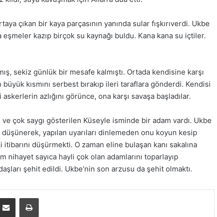
taya çıkan bir kaya parçasının yanında sular fışkırıverdi. Ukbe
eşmeler kazıp birçok su kaynağı buldu. Kana kana su içtiler.
ş, sekiz günlük bir mesafe kalmıştı. Ortada kendisine karşı
yük kısmını serbest bırakıp ileri taraflara gönderdi. Kendisi
i askerlerin azlığını görünce, ona karşı savaşa başladılar.
ve çok saygı gösterilen Küseyle isminde bir adam vardı. Ukbe
u düşünerek, yapılan uyarıları dinlemeden onu koyun kesip
itibarını düşürmekti. O zaman eline bulaşan kanı sakalına
am nihayet sayıca hayli çok olan adamlarını toparlayıp
şları şehit edildi. Ukbe’nin son arzusu da şehit olmaktı.
E-Posta ile paylaş
Yazdır