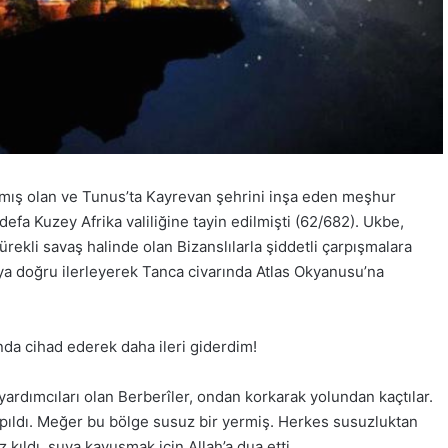
yapmış olan ve Tunus’ta Kayrevan şehrini inşa eden meşhur
i defa Kuzey Afrika valiliğine tayin edilmişti (62/682). Ukbe,
ekli savaş halinde olan Bizanslılarla şiddetli çarpışmalara
tıya doğru ilerleyerek Tanca civarında Atlas Okyanusu’na
da cihad ederek daha ileri giderdim!
 yardımcıları olan Berberîler, ondan korkarak yolundan kaçtılar.
pıldı. Meğer bu bölge susuz bir yermiş. Herkes susuzluktan
kıldı, suya kavuşmak için Allah’a dua etti.