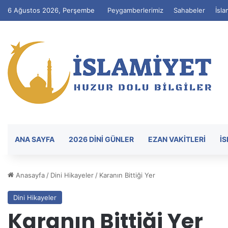
6 Ağustos 2026, Perşembe
Peygamberlerimiz
Sahabeler
İsla
ANA SAYFA
2026 DİNİ GÜNLER
EZAN VAKITLERI
İ
Anasayfa
/
Dini Hikayeler
/
Karanın Bittiği Yer
Dini Hikayeler
Karanın Bittiği Yer