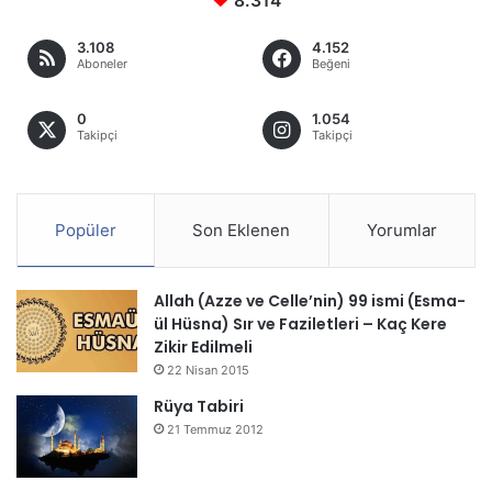
8.314
3.108
4.152
Aboneler
Beğeni
0
1.054
Takipçi
Takipçi
Popüler
Son Eklenen
Yorumlar
Allah (Azze ve Celle’nin) 99 ismi (Esma-
ül Hüsna) Sır ve Faziletleri – Kaç Kere
Zikir Edilmeli
22 Nisan 2015
Rüya Tabiri
21 Temmuz 2012