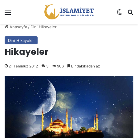
Menü
Dış gö
A
Anasayfa
/
Dini Hikayeler
Dini Hikayeler
Hikayeler
21 Temmuz 2012
3
906
Bir dakikadan az