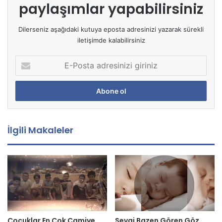
paylaşımlar yapabilirsiniz
Dilerseniz aşağıdaki kutuya eposta adresinizi yazarak sürekli
iletişimde kalabilirsiniz
E
-
P
o
s
t
a
İlgili Makaleler
a
d
r
e
s
i
n
i
z
Çocuklar En Çok Camiye
Sevgi Bazen Gören Göz