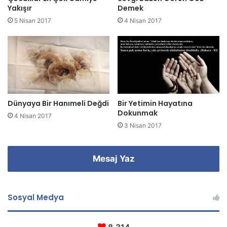
i
Yakışır
Demek
g
5 Nisan 2017
4 Nisan 2017
i
r
i
n
i
z
Dünyaya Bir Hanımeli Değdi
Bir Yetimin Hayatına
Dokunmak
4 Nisan 2017
3 Nisan 2017
Mesaj Yaz
Sosyal Medya