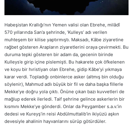
Habeşistan Krallığı’nın Yemen valisi olan Ebrehe, milâdî
570 yıllarında San’a şehrinde, ‘Kulleys’ adı verilen
muhteşem bir kilise yaptırmıştı. Maksadı, Kâbe ziyaretine
rağbet gösteren Arapların ziyaretlerini oraya çevirmekti. Bu
duruma tepki gösteren bir adam da, gecenin birinde
Kulleys’e girip içine pislemişti. Bu hakarete çok öfkelenen
ve koyu bir hıristiyan olan Ebrehe, gidip Kâbe’yi yıkmaya
karar verdi. Topladığı onbinlerce asker (altmış bin olduğu
söylenir), Mahmud adlı büyük bir fil ve daha başka fillerle
Mekke’ye doğru yola çıktı. Önüne çıkan bazı kuvvetleri de
mağlup ederek ilerledi. Taif şehrine gelince askerlerin bir
kısmını Mekke’ye gönderdi. Onlar da Peygamber s.a.v.’in
dedesi ve Kureyş’in reisi Abdülmuttalib’in ikiyüzü aşkın
devesiyle ahalinin hayvanlarını sürüp götürdüler.