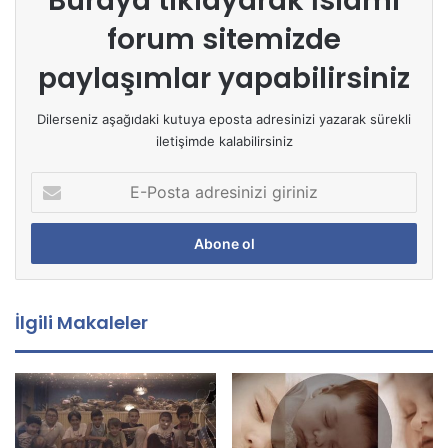
Buraya tıklayarak
İslami
forum sitemizde
paylaşımlar yapabilirsiniz
Dilerseniz aşağıdaki kutuya eposta adresinizi yazarak sürekli
iletişimde kalabilirsiniz
E
-
P
o
s
t
a
İlgili Makaleler
a
d
r
e
s
i