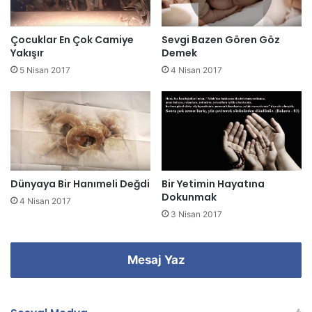
n
i
z
Çocuklar En Çok Camiye
Sevgi Bazen Gören Göz
i
Yakışır
Demek
g
5 Nisan 2017
4 Nisan 2017
i
r
i
n
i
z
Dünyaya Bir Hanımeli Değdi
Bir Yetimin Hayatına
Dokunmak
4 Nisan 2017
3 Nisan 2017
Mesaj Yaz