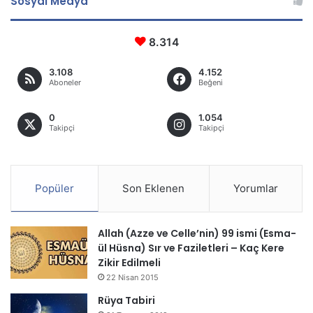
Sosyal Medya
8.314
3.108
4.152
Aboneler
Beğeni
0
1.054
Takipçi
Takipçi
Popüler
Son Eklenen
Yorumlar
Allah (Azze ve Celle’nin) 99 ismi (Esma-
ül Hüsna) Sır ve Faziletleri – Kaç Kere
Zikir Edilmeli
22 Nisan 2015
Rüya Tabiri