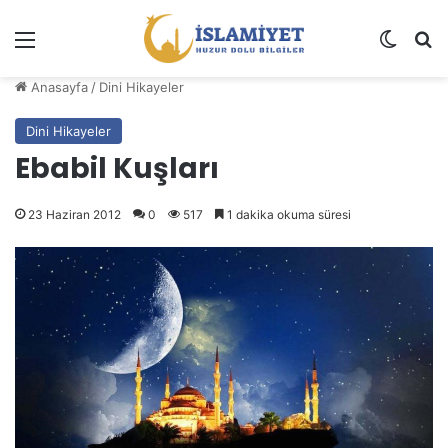
Menü
Dış gö
A
Anasayfa
/
Dini Hikayeler
Dini Hikayeler
Ebabil Kuşları
23 Haziran 2012
0
517
1 dakika okuma süresi