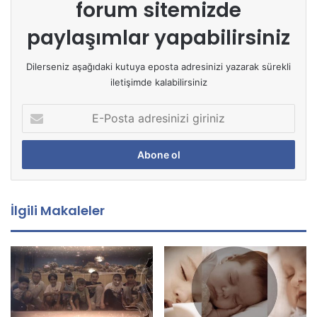
forum sitemizde
paylaşımlar yapabilirsiniz
Dilerseniz aşağıdaki kutuya eposta adresinizi yazarak sürekli
iletişimde kalabilirsiniz
E
-
P
o
s
t
a
İlgili Makaleler
a
d
r
e
s
i
n