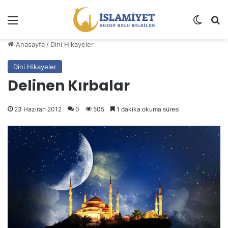
Menü
Dış gö
A
Anasayfa
/
Dini Hikayeler
Dini Hikayeler
Delinen Kırbalar
23 Haziran 2012
0
505
1 dakika okuma süresi