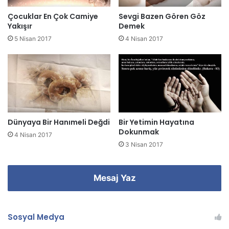
i
z
Çocuklar En Çok Camiye
Sevgi Bazen Gören Göz
i
Yakışır
Demek
g
5 Nisan 2017
4 Nisan 2017
i
r
i
n
i
z
Dünyaya Bir Hanımeli Değdi
Bir Yetimin Hayatına
Dokunmak
4 Nisan 2017
3 Nisan 2017
Mesaj Yaz
Sosyal Medya