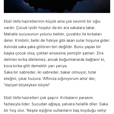
Ebûl Vefa hazretlerinin küçük ama çok sevimli bir oğlu
vardır. Çocuk iyidir hoşdur da bir ara sakalara takar.
Mahalle sucusunun yolunu bekler, çuvaldız ile kırbaları
deler. Kimbilir, belki de fıskiye gibi akan sular hoşuna gider.
Aslında saka şaka götüren biri değildir. Bunu yapan bir
başka çocuk olsa, çoktan ensesine yemiştir şamarı. Zira
delinen kırba dikilemez, ancak boğumlanarak bağlanır ki,
koca kırba gitti demektir yarı yarıya.
Saka bir sabreder, iki sabreder, bakar olmuyor, tutar
eteğini, çıkar huzura. ‘Affınıza sığınıyorum ama’ der,
‘Vaziyet böyleyken böyle!’
Ebûl Vefa hazretleri çok şaşırır. Kırbaların parasını
fazlasıyla öder. Sucudan ağlaya, yalvara helallik diler. Saka
bir hoş olur. ‘Keşke eşiğine sultanların baş koyduğu veliyi