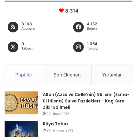
8.314
3.108
4.152
Aboneler
Beğeni
0
1.054
Takipçi
Takipçi
Popüler
Son Eklenen
Yorumlar
Allah (Azze ve Celle’nin) 99 ismi (Esma-
ül Hüsna) Sır ve Faziletleri – Kaç Kere
Zikir Edilmeli
22 Nisan 2015
Rüya Tabiri
21 Temmuz 2012