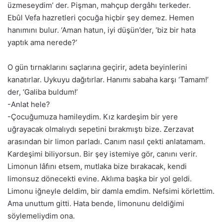
üzmeseydim’ der. Pişman, mahçup dergâhı terkeder.
Ebûl Vefa hazretleri çocuğa hiçbir şey demez. Hemen
hanımını bulur. ‘Aman hatun, iyi düşün’der, ‘biz bir hata
yaptık ama nerede?’
O gün tırnaklarını saçlarına geçirir, adeta beyinlerini
kanatırlar. Uykuyu dağıtırlar. Hanımı sabaha karşı ‘Tamam!’
der, ‘Galiba buldum!’
-Anlat hele?
-Çocuğumuza hamileydim. Kız kardeşim bir yere
uğrayacak olmalıydı sepetini bırakmıştı bize. Zerzavat
arasından bir limon parladı. Canım nasıl çekti anlatamam.
Kardeşimi biliyorsun. Bir şey istemiye gör, canını verir.
Limonun lâfını etsem, mutlaka bize bırakacak, kendi
limonsuz dönecekti evine. Aklıma başka bir yol geldi.
Limonu iğneyle deldim, bir damla emdim. Nefsimi körlettim.
Ama unuttum gitti. Hata bende, limonunu deldiğimi
söylemeliydim ona.