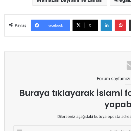
ramazan bayramı ne zaman
regai
LinkedIn
Pinterest
Facebook
X
Paylaş
Forum sayfamızı 
Buraya tıklayarak
İslami f
yapabi
Dilerseniz aşağıdaki kutuya eposta adresin
E