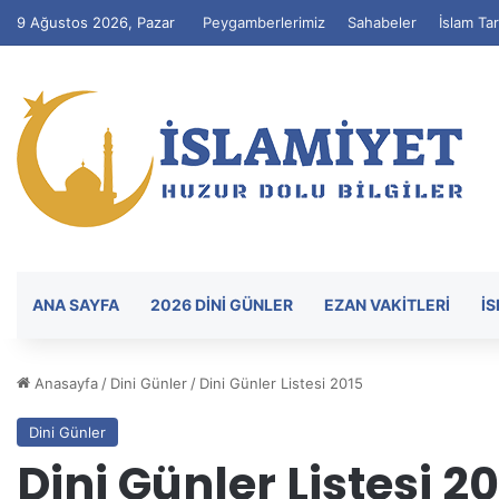
9 Ağustos 2026, Pazar
Peygamberlerimiz
Sahabeler
İslam Tar
ANA SAYFA
2026 DİNİ GÜNLER
EZAN VAKITLERI
İ
Anasayfa
/
Dini Günler
/
Dini Günler Listesi 2015
Dini Günler
Dini Günler Listesi 2