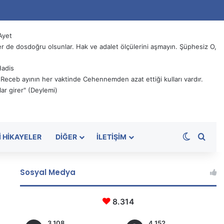
Ayet
 de dosdoğru olsunlar. Hak ve adalet ölçülerini aşmayın. Şüphesiz O,
Hadis
, Receb ayının her vaktinde Cehennemden azat ettiği kulları vardır.
ar girer" (Deylemi)
Dış görü
Aram
I HIKAYELER
DIĞER
İLETIŞIM
Sosyal Medya
8.314
3.108
4.152