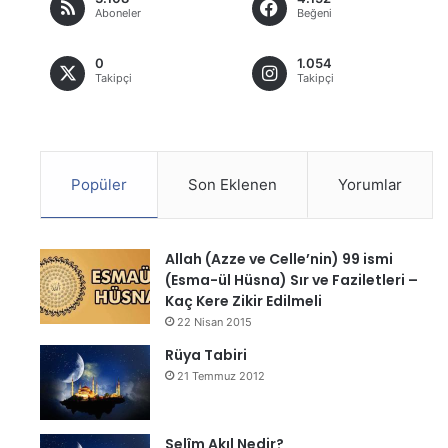
Aboneler
Beğeni
0
1.054
Takipçi
Takipçi
Popüler
Son Eklenen
Yorumlar
Allah (Azze ve Celle’nin) 99 ismi
(Esma-ül Hüsna) Sır ve Faziletleri –
Kaç Kere Zikir Edilmeli
22 Nisan 2015
Rüya Tabiri
21 Temmuz 2012
Selîm Akıl Nedir?