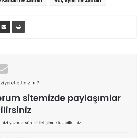
b kandili ne zaman
üç aylar ne zaman
E-Posta ile paylaş
Yazdır
ziyaret ettiniz mi?
orum sitemizde paylaşımlar
lirsiniz
izi yazarak sürekli iletişimde kalabilirsiniz