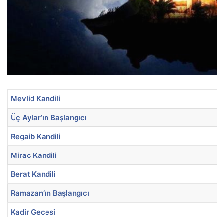
Mevlid Kandili
Üç Aylar’ın Başlangıcı
Regaib Kandili
Mirac Kandili
Berat Kandili
Ramazan’ın Başlangıcı
Kadir Gecesi