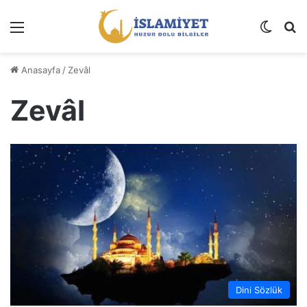
Menü
Dış gö
A
Anasayfa
/
Zevâl
Zevâl
Dini Sözlük