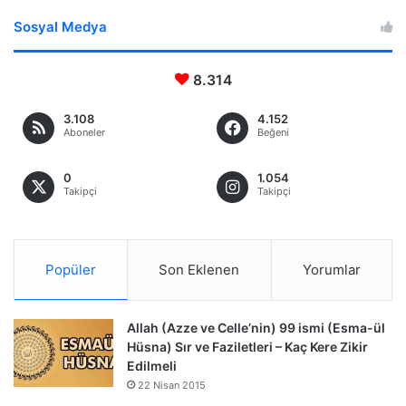
Sosyal Medya
8.314
3.108
4.152
Aboneler
Beğeni
0
1.054
Takipçi
Takipçi
Popüler
Son Eklenen
Yorumlar
Allah (Azze ve Celle’nin) 99 ismi (Esma-ül
Hüsna) Sır ve Faziletleri – Kaç Kere Zikir
Edilmeli
22 Nisan 2015