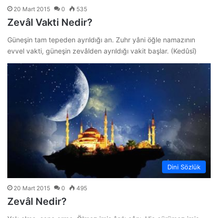
20 Mart 2015
0
535
Zevâl Vakti Nedir?
Güneşin tam tepeden ayrıldığı an. Zuhr yâni öğle namazının
evvel vakti, güneşin zevâlden ayrıldığı vakit başlar. (Kedûsî)
Dini Sözlük
20 Mart 2015
0
495
Zevâl Nedir?