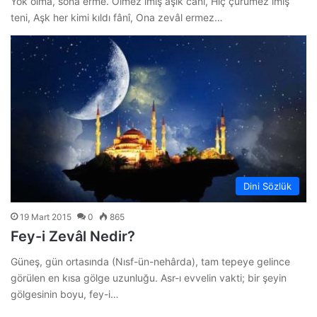
Yok olma, sona erme. Ölmez imiş âşık cânı, Hiç çürümez imiş
teni, Aşk her kimi kıldı fânî, Ona zevâl ermez…
Dini Sözlük
19 Mart 2015
0
865
Fey-i Zevâl Nedir?
Güneş, gün ortasında (Nısf-ün-nehârda), tam tepeye gelince
görülen en kısa gölge uzunluğu. Asr-ı evvelin vakti; bir şeyin
gölgesinin boyu, fey-i…