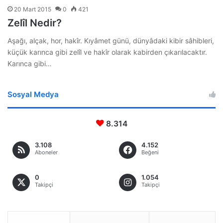
20 Mart 2015
0
421
Zelîl Nedir?
Aşağı, alçak, hor, hakîr. Kıyâmet günü, dünyâdaki kibir sâhibleri,
küçük karınca gibi zelîl ve hakîr olarak kabirden çıkarılacaktır.
Karınca gibi…
Sosyal Medya
8.314
3.108
4.152
Aboneler
Beğeni
0
1.054
Takipçi
Takipçi