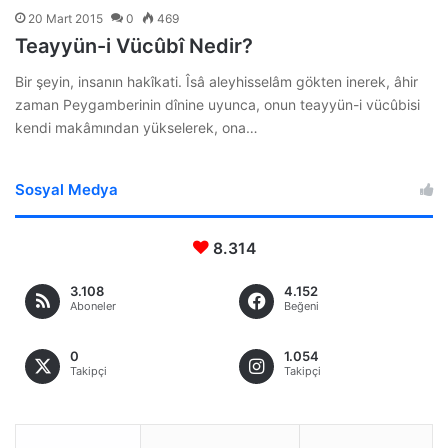
20 Mart 2015
0
469
Teayyün-i Vücûbî Nedir?
Bir şeyin, insanın hakîkati. Îsâ aleyhisselâm gökten inerek, âhir
zaman Peygamberinin dînine uyunca, onun teayyün-i vücûbisi
kendi makâmından yükselerek, ona…
Sosyal Medya
8.314
3.108
4.152
Aboneler
Beğeni
0
1.054
Takipçi
Takipçi