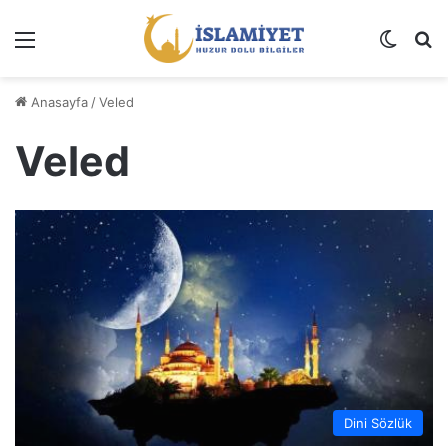
Menü
Dış gö
A
Anasayfa
/
Veled
Veled
Dini Sözlük