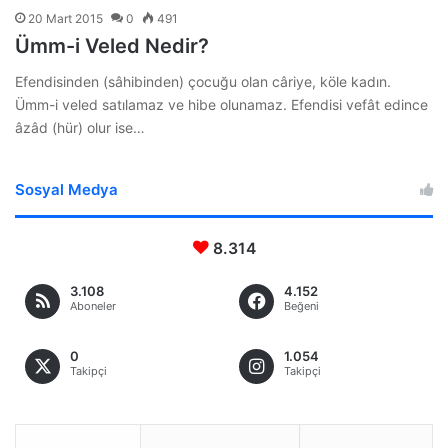
20 Mart 2015
0
491
Ümm-i Veled Nedir?
Efendisinden (sâhibinden) çocuğu olan câriye, köle kadın.
Ümm-i veled satılamaz ve hibe olunamaz. Efendisi vefât edince
âzâd (hür) olur ise…
Sosyal Medya
8.314
3.108
4.152
Aboneler
Beğeni
0
1.054
Takipçi
Takipçi