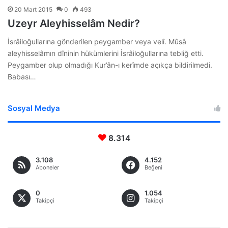
20 Mart 2015
0
493
Uzeyr Aleyhisselâm Nedir?
İsrâiloğullarına gönderilen peygamber veya velî. Mûsâ
aleyhisselâmın dîninin hükümlerini İsrâiloğullarına tebliğ etti.
Peygamber olup olmadığı Kur’ân-ı kerîmde açıkça bildirilmedi.
Babası…
Sosyal Medya
8.314
3.108
4.152
Aboneler
Beğeni
0
1.054
Takipçi
Takipçi