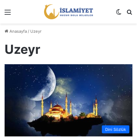
Menü
Dış gö
A
Anasayfa
/
Uzeyr
Uzeyr
Dini Sözlük