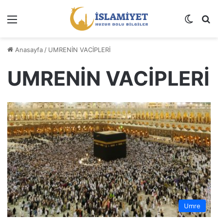
Menü
Dış gö
A
Anasayfa
/
UMRENİN VACİPLERİ
UMRENİN VACİPLERİ
Umre